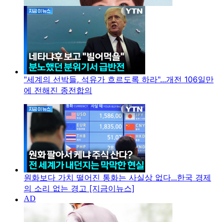
"세계의 선박들, 석유가 흐르도록 하라"...개전 106일만
에 전해진 종전합의
원화보다 가치 떨어진 통화는 사실상 없다...한국 경제
의 소리 없는 경고 [지금이뉴스]