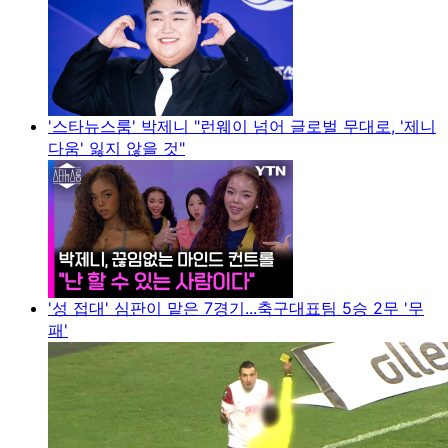
'스타뉴스룸' 박제니 "런웨이 넘어 글로벌 무대로, '제니
다움' 잃지 않을 것"
'성 접대' 심판이 맡은 7경기...축구대표팀 5승 2무 '무
패'