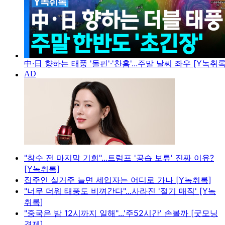
中·日 향하는 태풍 '돌핀'·'찬홈'...주말 날씨 좌우 [Y녹취록
"참수 전 마지막 기회"...트럼프 '공습 보류' 진짜 이유?
[Y녹취록]
집주인 실거주 늘면 세입자는 어디로 가나 [Y녹취록]
"너무 더워 태풍도 비껴간다"...사라진 '절기 매직' [Y녹
취록]
"중국은 밤 12시까지 일해"...'주52시간' 손볼까 [굿모닝
경제]