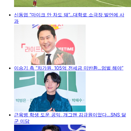
신동엽 “마이크 안 차도 돼”...대학로 소극장 발언에 사
과
이승기 측 “차가원, 105억 전세금 미반환…엄벌 해야”
근육병 학생 도운 공익, 개그맨 김규원이었다…SNS 달
군 미담