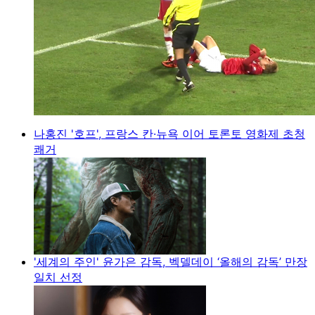
나홍진 '호프', 프랑스 칸·뉴욕 이어 토론토 영화제 초청
쾌거
'세계의 주인' 윤가은 감독, 벡델데이 ‘올해의 감독’ 만장
일치 선정