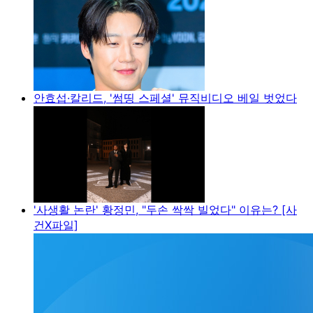
안효섭·칼리드, '썸띵 스페셜' 뮤직비디오 베일 벗었다
'사생활 논란' 황정민, "두손 싹싹 빌었다" 이유는? [사
건X파일]