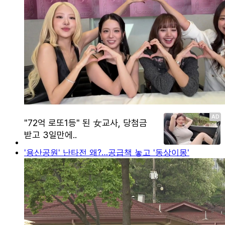
'용산공원' 난타전 왜?…공급책 놓고 '동상이몽'