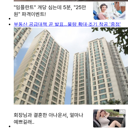
부동산 공급대책 곧 발표…물량 확대·조기 착공 '중점'