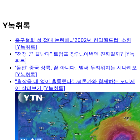
Y녹취록
축구협회 성 접대 논란에...'2002년 한일월드컵' 소환
[Y녹취록]
"전쟁 곧 끝난다" 트럼프 장담...이번엔 진짜일까? [Y녹
취록]
'돌핀' 중국 상륙, 끝 아니다...벌써 두려워지는 시나리오
[Y녹취록]
"흠잡을 데 없이 훌륭했다"...평론가와 함께하는 오디세
이 살펴보기 [Y녹취록]