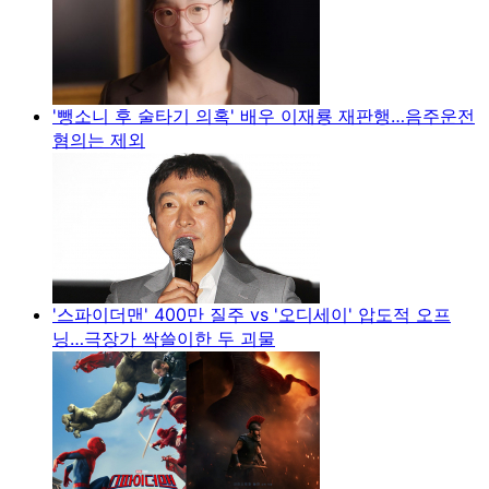
'뺑소니 후 술타기 의혹' 배우 이재룡 재판행…음주운전
혐의는 제외
'스파이더맨' 400만 질주 vs '오디세이' 압도적 오프
닝…극장가 싹쓸이한 두 괴물