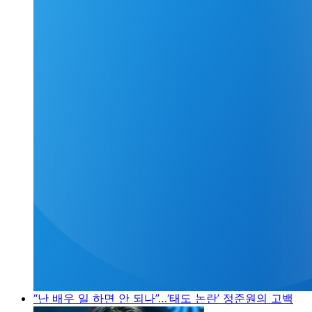
“난 배우 일 하면 안 되나”…‘태도 논란’ 정준원의 고백