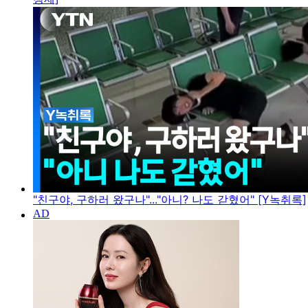
"친구야, 구하러 왔구나"..."아니? 나도 갇혔어" [Y녹취록]