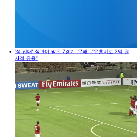
'성 접대' 심판이 맡은 7경기 '무패'..."유흥비로 2억 원
사적 유용"