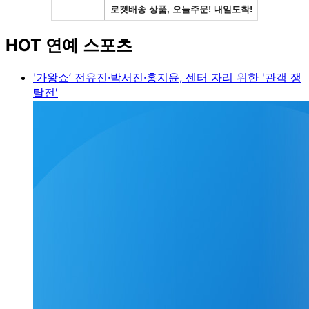
HOT 연예 스포츠
'가왕쇼’ 전유진·박서진·홍지윤, 센터 자리 위한 '관객 쟁
탈전'