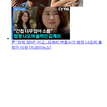
尹 '징역 30년' 선고...김계리 변호사가 법정 나오며 울
먹인 이유 [지금이뉴스]