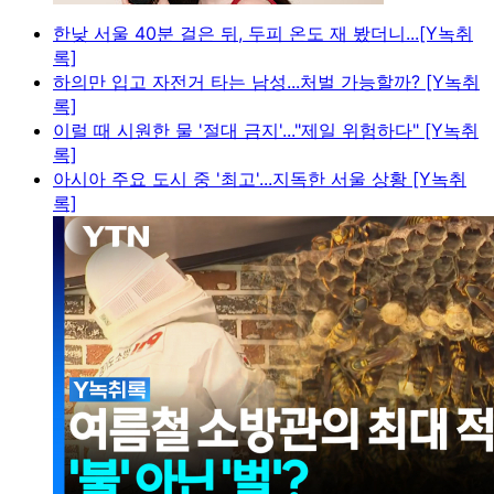
한낮 서울 40분 걸은 뒤, 두피 온도 재 봤더니...[Y녹취
록]
하의만 입고 자전거 타는 남성...처벌 가능할까? [Y녹취
록]
이럴 때 시원한 물 '절대 금지'..."제일 위험하다" [Y녹취
록]
아시아 주요 도시 중 '최고'...지독한 서울 상황 [Y녹취
록]