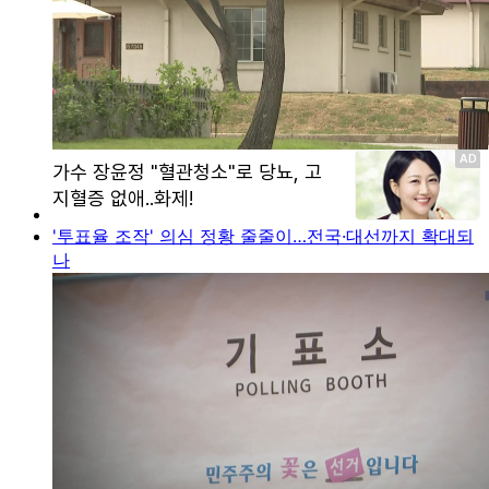
'투표율 조작' 의심 정황 줄줄이…전국·대선까지 확대되
나