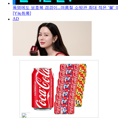
폭염에도 보호복 겹겹이...여름철 소방관 최대 적은 '불' 아
[Y녹취록]