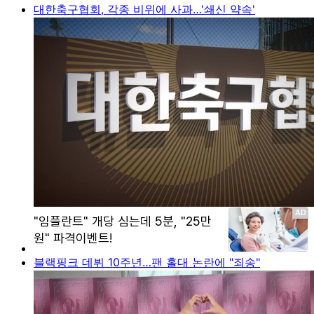
대한축구협회, 각종 비위에 사과…'쇄신 약속'
블랙핑크 데뷔 10주년…팬 홀대 논란에 "죄송"