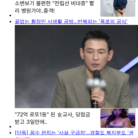
끝없는 황정민 사생활 공방…반복되는 '폭로의 공식'
[단독] 꼼수 판치는 '사설 구급차'…경찰도 복지부도 '권