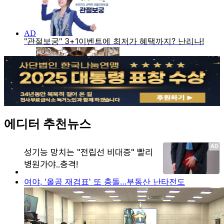
에디터 추천뉴스
여야, '올공 재검표' 또 충돌…부동산 난타전도