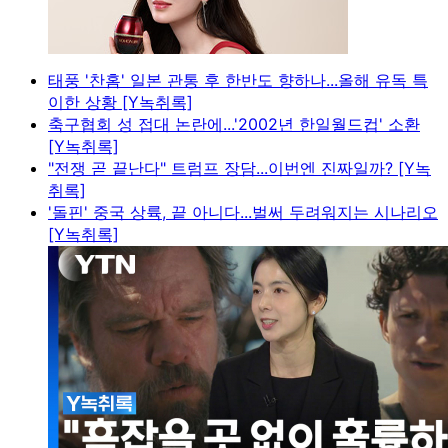
태풍 '찬홈' 일본 관통 후 한반도 향하나...올해 유독 특
이한 상황 [Y녹취록]
축구협회 성 접대 논란에...'2002년 한일월드컵' 소환
[Y녹취록]
"전쟁 곧 끝난다" 트럼프 장담...이번엔 진짜일까? [Y녹
취록]
'돌핀' 중국 상륙, 끝 아니다...벌써 두려워지는 시나리오
[Y녹취록]