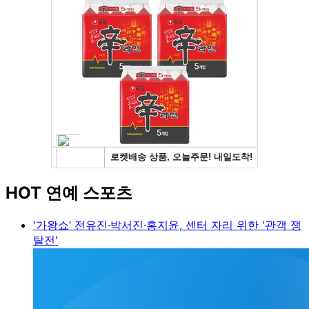
HOT 연예 스포츠
'가왕쇼’ 전유진·박서진·홍지윤, 센터 자리 위한 '관객 쟁
탈전'