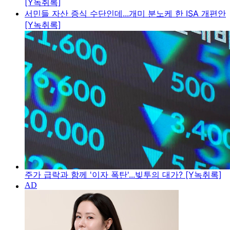
[Y녹취록]
서민들 자산 증식 수단인데...개미 분노케 한 ISA 개편안
[Y녹취록]
주가 급락과 함께 '이자 폭탄'...빚투의 대가? [Y녹취록]