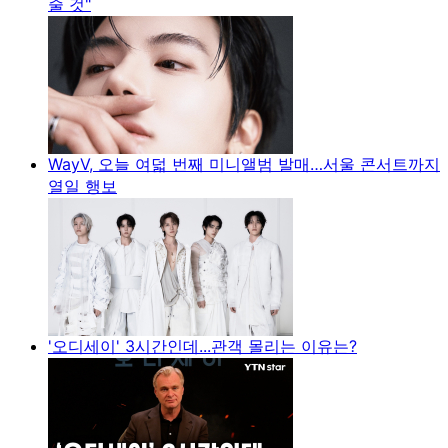
줄 것"
WayV, 오늘 여덟 번째 미니앨범 발매…서울 콘서트까지
열일 행보
'오디세이' 3시간인데...관객 몰리는 이유는?