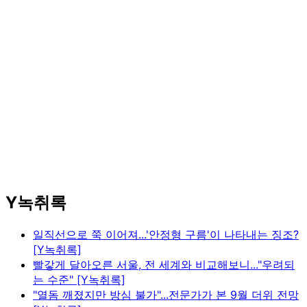
Y녹취록
일직선으로 쭉 이어져...'안정형 구름'이 나타내는 징조?
[Y녹취록]
빨갛게 달아오른 서울, 전 세계와 비교해보니..."우려되
는 수준" [Y녹취록]
"열돔 깨졌지만 방심 불가"...전문가가 본 9월 더위 전망