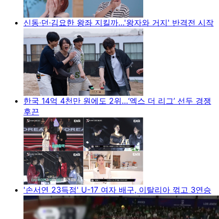
신동·던·김요한 왕좌 지킬까…'왕자와 거지' 반격전 시작
한국 14억 4천만 원에도 2위…‘엑스 더 리그’ 선두 경쟁
후끈
'손서연 23득점' U-17 여자 배구, 이탈리아 꺾고 3연승