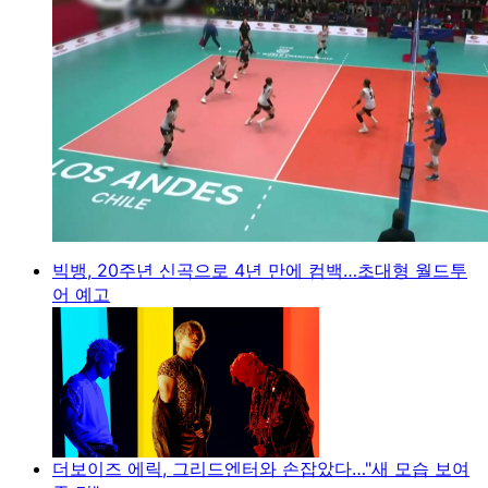
빅뱅, 20주년 신곡으로 4년 만에 컴백…초대형 월드투
어 예고
더보이즈 에릭, 그리드엔터와 손잡았다…"새 모습 보여