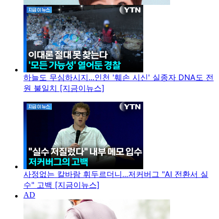
하늘도 무심하시지...인천 '훼손 시신' 실종자 DNA도 전
원 불일치 [지금이뉴스]
사정없는 칼바람 휘두르더니...저커버그 "AI 전환서 실
수" 고백 [지금이뉴스]