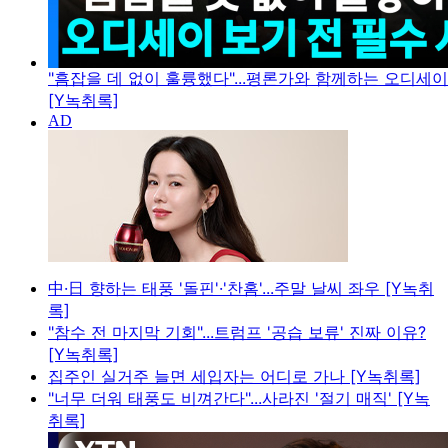
"흠잡을 데 없이 훌륭했다"...평론가와 함께하는 오디세
[Y녹취록]
中·日 향하는 태풍 '돌핀'·'찬홈'...주말 날씨 좌우 [Y녹취
록]
"참수 전 마지막 기회"...트럼프 '공습 보류' 진짜 이유?
[Y녹취록]
집주인 실거주 늘면 세입자는 어디로 가나 [Y녹취록]
"너무 더워 태풍도 비껴간다"...사라진 '절기 매직' [Y녹
취록]