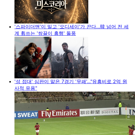
'스파이더맨'이 밀고 '오디세이'가 끈다…韓 넘어 전 세
계 휩쓰는 '쌍끌이 흥행' 돌풍
'성 접대' 심판이 맡은 7경기 '무패'..."유흥비로 2억 원
사적 유용"