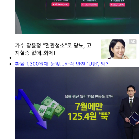
환율 1,300원대 눈앞…하락 반전 'U턴', 왜?