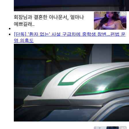
[단독] '환자 없는' 사설 구급차에 중학생 참변…편법 운
영 의혹도