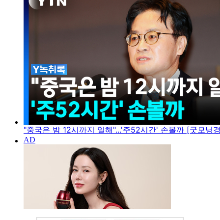
"중국은 밤 12시까지 일해"...'주52시간' 손볼까 [굿모닝