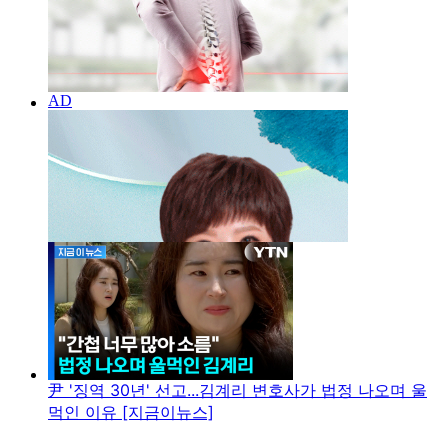
尹 '징역 30년' 선고...김계리 변호사가 법정 나오며 울
먹인 이유 [지금이뉴스]