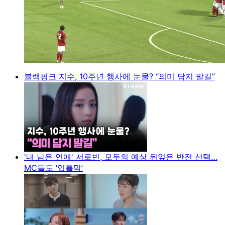
블랙핑크 지수, 10주년 행사에 눈물? “의미 담지 말길”
'내 남은 연애' 서로빈, 모두의 예상 뒤엎은 반전 선택…
MC들도 ‘입틀막’