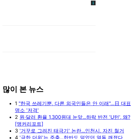
많이 본 뉴스
1
"한국 쓰레기뿐, 다른 외국인들은 안 이래"…日 대표
명소 '저격'
2
원·달러 환율 1,300원대 눈앞...하락 반전 'U턴', 왜?
[앵커리포트]
3
'거꾸로 그려진 태극기' 논란...인천시, 자진 철거
4
'극한 더위'는 주춤...한반도 덮었던 열돔 깨졌다