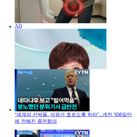
"세계의 선박들, 석유가 흐르도록 하라"...개전 106일만
에 전해진 종전합의