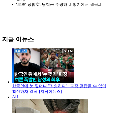
지금 이뉴스
한국인에 눈 찢더니 "죄송하다"...파장 걷잡을 수 없이
확산하자 결국 [지금이뉴스]