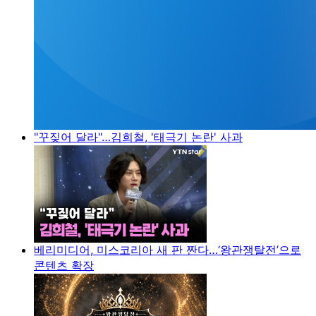
"꾸짖어 달라"…김희철, '태극기 논란' 사과
베리미디어, 미스코리아 새 판 짠다…‘왕관쟁탈전’으로
콘텐츠 확장