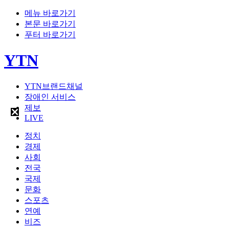
메뉴 바로가기
본문 바로가기
푸터 바로가기
YTN
YTN브랜드채널
장애인 서비스
제보
LIVE
정치
경제
사회
전국
국제
문화
스포츠
연예
비즈