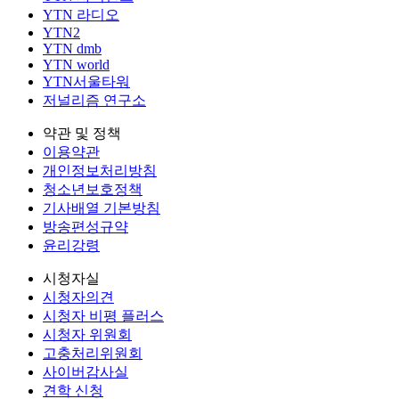
YTN 라디오
YTN2
YTN dmb
YTN world
YTN서울타워
저널리즘 연구소
약관 및 정책
이용약관
개인정보처리방침
청소년보호정책
기사배열 기본방침
방송편성규약
윤리강령
시청자실
시청자의견
시청자 비평 플러스
시청자 위원회
고충처리위원회
사이버감사실
견학 신청