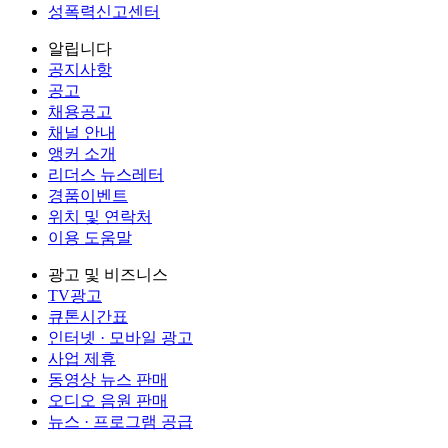
성폭력신고센터
알립니다
공지사항
공고
채용공고
채널 안내
앵커 소개
리더스 뉴스레터
경품이벤트
위치 및 연락처
이용 도움말
광고 및 비즈니스
TV광고
큐톤시간표
인터넷 · 모바일 광고
사업 제휴
동영상 뉴스 판매
오디오 음원 판매
뉴스 · 프로그램 공급