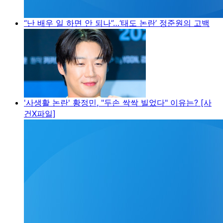
“난 배우 일 하면 안 되나”…‘태도 논란’ 정준원의 고백
'사생활 논란' 황정민, "두손 싹싹 빌었다" 이유는? [사
건X파일]