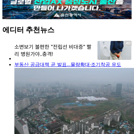
에디터 추천뉴스
부동산 공급대책 곧 발표…물량확대·조기착공 유도