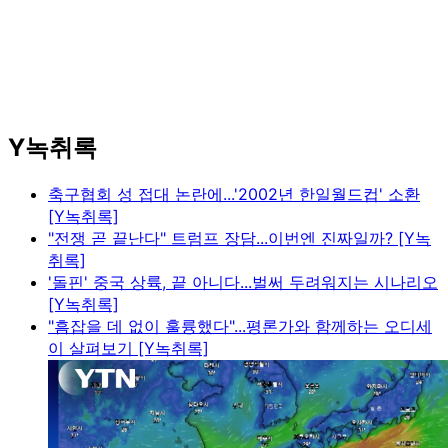
Y녹취록
축구협회 성 접대 논란에...'2002년 한일월드컵' 소환
[Y녹취록]
"전쟁 곧 끝난다" 트럼프 장담...이번엔 진짜일까? [Y녹
취록]
'돌핀' 중국 상륙, 끝 아니다...벌써 두려워지는 시나리오
[Y녹취록]
"흠잡을 데 없이 훌륭했다"...평론가와 함께하는 오디세
이 살펴보기 [Y녹취록]