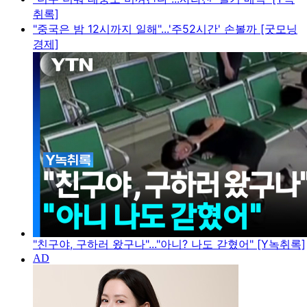
취록]
"중국은 밤 12시까지 일해"...'주52시간' 손볼까 [굿모닝
경제]
"친구야, 구하러 왔구나"..."아니? 나도 갇혔어" [Y녹취록]