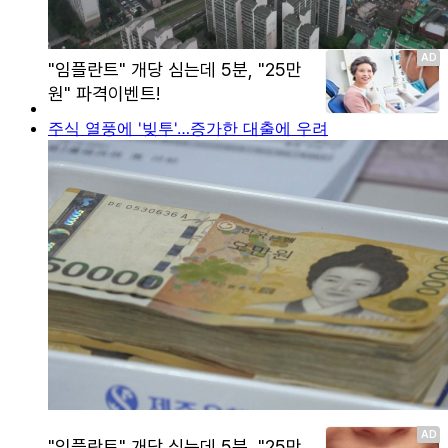
주식 열풍에 '빚투'…증가한 대출에 우려