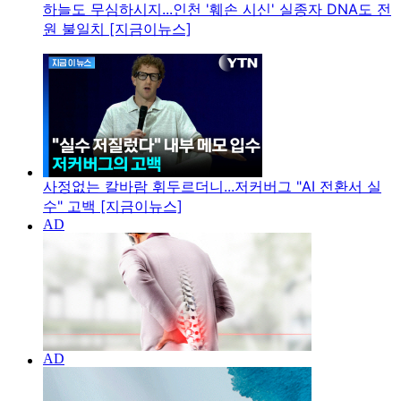
하늘도 무심하시지...인천 '훼손 시신' 실종자 DNA도 전
원 불일치 [지금이뉴스]
사정없는 칼바람 휘두르더니...저커버그 "AI 전환서 실
수" 고백 [지금이뉴스]