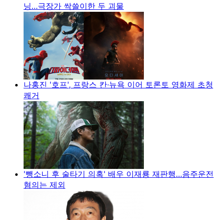
닝…극장가 싹쓸이한 두 괴물
나홍진 '호프', 프랑스 칸·뉴욕 이어 토론토 영화제 초청
쾌거
'뺑소니 후 술타기 의혹' 배우 이재룡 재판행…음주운전
혐의는 제외