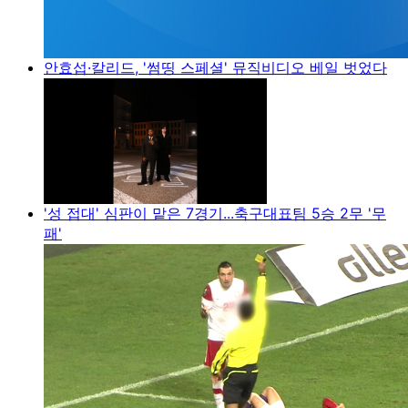
안효섭·칼리드, '썸띵 스페셜' 뮤직비디오 베일 벗었다
'성 접대' 심판이 맡은 7경기...축구대표팀 5승 2무 '무
패'