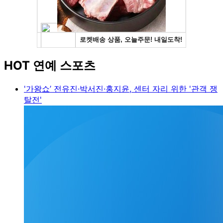
HOT 연예 스포츠
'가왕쇼’ 전유진·박서진·홍지윤, 센터 자리 위한 '관객 쟁
탈전'