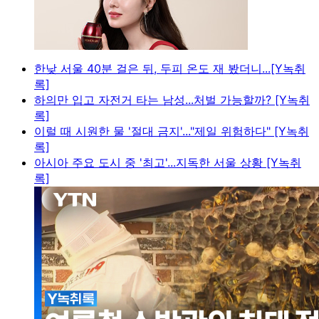
한낮 서울 40분 걸은 뒤, 두피 온도 재 봤더니...[Y녹취
록]
하의만 입고 자전거 타는 남성...처벌 가능할까? [Y녹취
록]
이럴 때 시원한 물 '절대 금지'..."제일 위험하다" [Y녹취
록]
아시아 주요 도시 중 '최고'...지독한 서울 상황 [Y녹취
록]