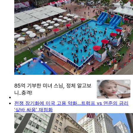
전쟁 장기화에 미국 고용 약화…트럼프 vs 연준의 금리
'샅바 싸움' 재점화