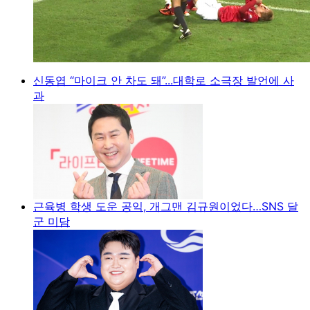
신동엽 “마이크 안 차도 돼”...대학로 소극장 발언에 사
과
근육병 학생 도운 공익, 개그맨 김규원이었다…SNS 달
군 미담