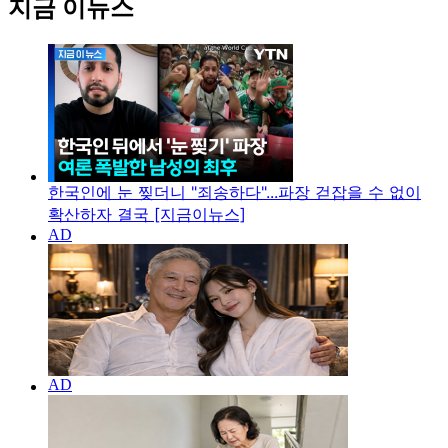
지금 이뉴스
한국인에 눈 찢더니 "죄송하다"...파장 걷잡을 수 없이
확산하자 결국 [지금이뉴스]