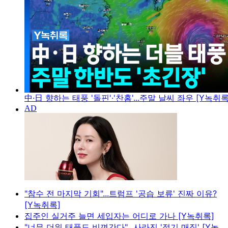
中·日 향하는 태풍 '돌핀'·'찬홈'...주말 날씨 좌우 [Y녹취록
"참수 전 마지막 기회"...트럼프 '공습 보류' 진짜 이유?
[Y녹취록]
집주인 실거주 늘면 세입자는 어디로 가나 [Y녹취록]
"너무 더워 태풍도 비껴간다"...사라진 '절기 매직' [Y녹