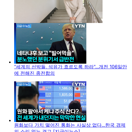
"세계의 선박들, 석유가 흐르도록 하라"...개전 106일만
에 전해진 종전합의
원화보다 가치 떨어진 통화는 사실상 없다...한국 경제
의 소리 없는 경고 [지금이뉴스]