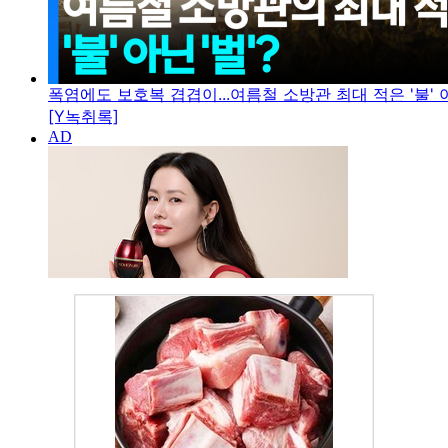
폭염에도 보호복 겹겹이...여름철 소방관 최대 적은 '불' 아
[Y녹취록]