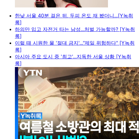
한낮 서울 40분 걸은 뒤, 두피 온도 재 봤더니...[Y녹취
록]
하의만 입고 자전거 타는 남성...처벌 가능할까? [Y녹취
록]
이럴 때 시원한 물 '절대 금지'..."제일 위험하다" [Y녹취
록]
아시아 주요 도시 중 '최고'...지독한 서울 상황 [Y녹취
록]