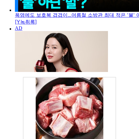
폭염에도 보호복 겹겹이...여름철 소방관 최대 적은 '불' 아
[Y녹취록]