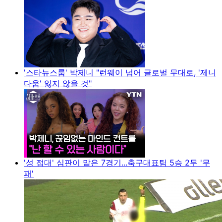
'스타뉴스룸' 박제니 "런웨이 넘어 글로벌 무대로, '제니
다움' 잃지 않을 것"
'성 접대' 심판이 맡은 7경기...축구대표팀 5승 2무 '무
패'