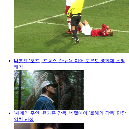
나홍진 '호프', 프랑스 칸·뉴욕 이어 토론토 영화제 초청
쾌거
'세계의 주인' 윤가은 감독, 벡델데이 ‘올해의 감독’ 만장
일치 선정