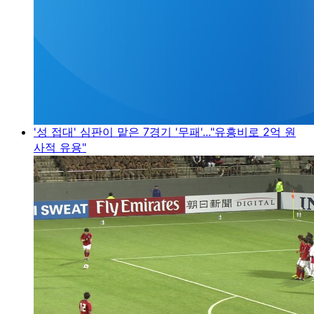
'성 접대' 심판이 맡은 7경기 '무패'..."유흥비로 2억 원
사적 유용"