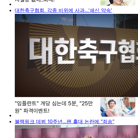
대한축구협회, 각종 비위에 사과…'쇄신 약속'
블랙핑크 데뷔 10주년…팬 홀대 논란에 "죄송"