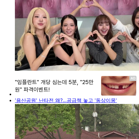
'용산공원' 난타전 왜?…공급책 놓고 '동상이몽'