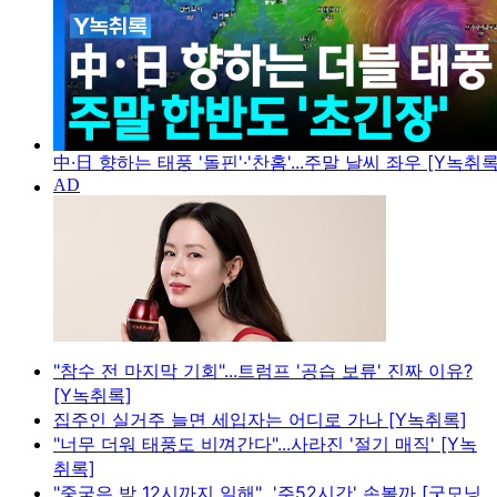
中·日 향하는 태풍 '돌핀'·'찬홈'...주말 날씨 좌우 [Y녹취록
"참수 전 마지막 기회"...트럼프 '공습 보류' 진짜 이유?
[Y녹취록]
집주인 실거주 늘면 세입자는 어디로 가나 [Y녹취록]
"너무 더워 태풍도 비껴간다"...사라진 '절기 매직' [Y녹
취록]
"중국은 밤 12시까지 일해"...'주52시간' 손볼까 [굿모닝