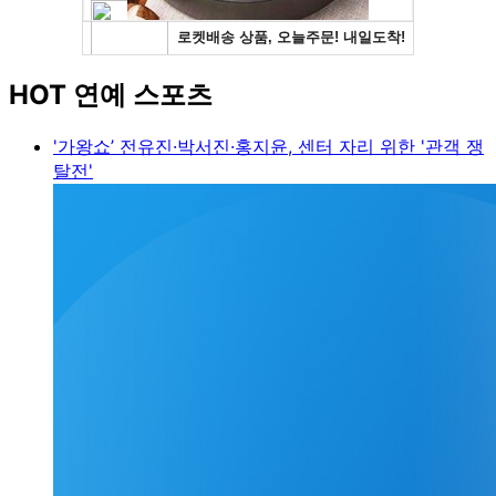
HOT 연예 스포츠
'가왕쇼’ 전유진·박서진·홍지윤, 센터 자리 위한 '관객 쟁
탈전'