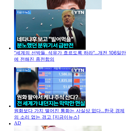
"세계의 선박들, 석유가 흐르도록 하라"...개전 106일만
에 전해진 종전합의
원화보다 가치 떨어진 통화는 사실상 없다...한국 경제
의 소리 없는 경고 [지금이뉴스]