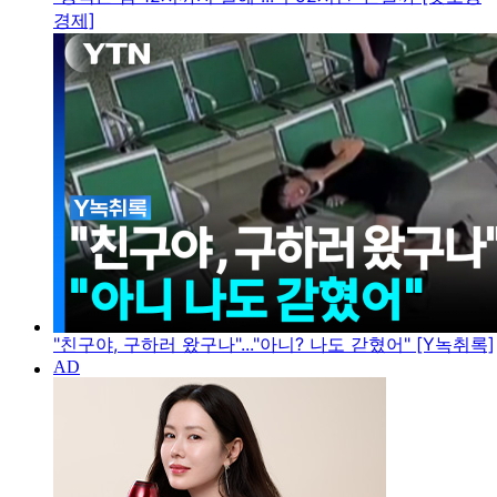
경제]
"친구야, 구하러 왔구나"..."아니? 나도 갇혔어" [Y녹취록]