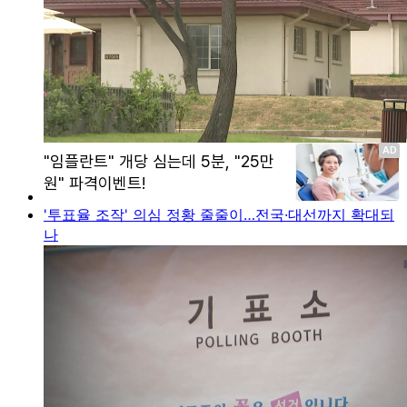
'투표율 조작' 의심 정황 줄줄이…전국·대선까지 확대되
나