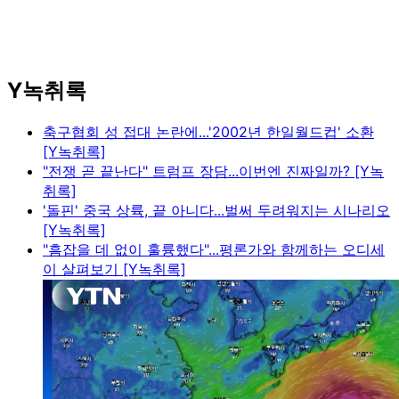
Y녹취록
축구협회 성 접대 논란에...'2002년 한일월드컵' 소환
[Y녹취록]
"전쟁 곧 끝난다" 트럼프 장담...이번엔 진짜일까? [Y녹
취록]
'돌핀' 중국 상륙, 끝 아니다...벌써 두려워지는 시나리오
[Y녹취록]
"흠잡을 데 없이 훌륭했다"...평론가와 함께하는 오디세
이 살펴보기 [Y녹취록]