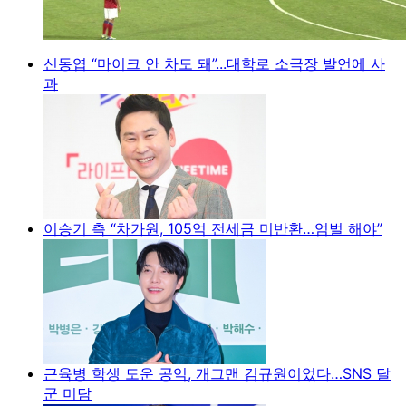
신동엽 “마이크 안 차도 돼”...대학로 소극장 발언에 사
과
이승기 측 “차가원, 105억 전세금 미반환…엄벌 해야”
근육병 학생 도운 공익, 개그맨 김규원이었다…SNS 달
군 미담