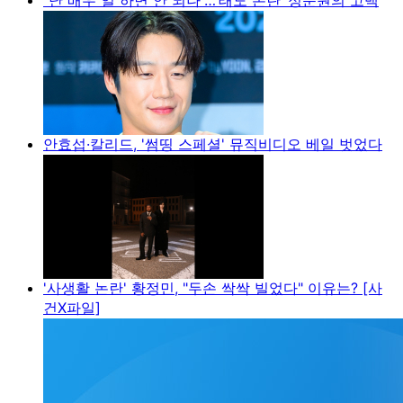
안효섭·칼리드, '썸띵 스페셜' 뮤직비디오 베일 벗었다
'사생활 논란' 황정민, "두손 싹싹 빌었다" 이유는? [사
건X파일]