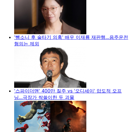
'뺑소니 후 술타기 의혹' 배우 이재룡 재판행…음주운전
혐의는 제외
'스파이더맨' 400만 질주 vs '오디세이' 압도적 오프
닝…극장가 싹쓸이한 두 괴물