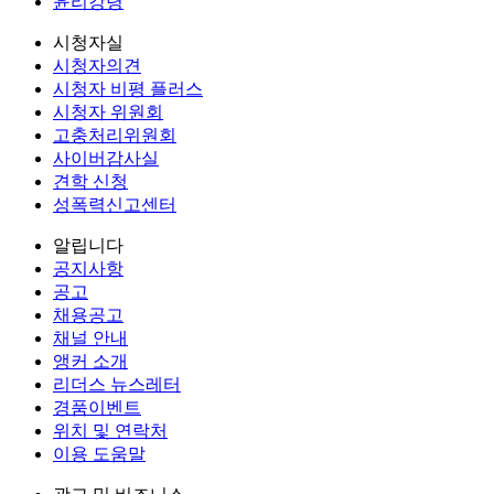
윤리강령
시청자실
시청자의견
시청자 비평 플러스
시청자 위원회
고충처리위원회
사이버감사실
견학 신청
성폭력신고센터
알립니다
공지사항
공고
채용공고
채널 안내
앵커 소개
리더스 뉴스레터
경품이벤트
위치 및 연락처
이용 도움말