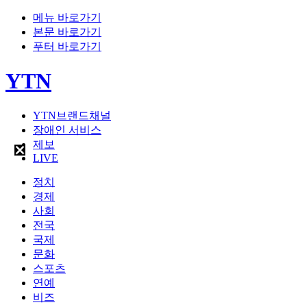
메뉴 바로가기
본문 바로가기
푸터 바로가기
YTN
YTN브랜드채널
장애인 서비스
제보
LIVE
정치
경제
사회
전국
국제
문화
스포츠
연예
비즈