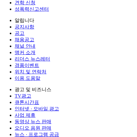
견학 신청
성폭력신고센터
알립니다
공지사항
공고
채용공고
채널 안내
앵커 소개
리더스 뉴스레터
경품이벤트
위치 및 연락처
이용 도움말
광고 및 비즈니스
TV광고
큐톤시간표
인터넷 · 모바일 광고
사업 제휴
동영상 뉴스 판매
오디오 음원 판매
뉴스 · 프로그램 공급