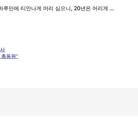
폐사
 총동원"