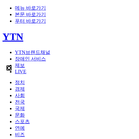
메뉴 바로가기
본문 바로가기
푸터 바로가기
YTN
YTN브랜드채널
장애인 서비스
제보
LIVE
정치
경제
사회
전국
국제
문화
스포츠
연예
비즈