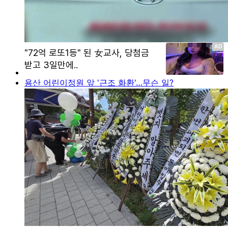
용산 어린이정원 앞 '근조 화환'…무슨 일?