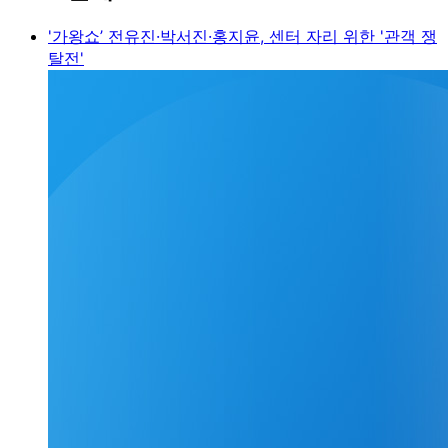
'가왕쇼’ 전유진·박서진·홍지윤, 센터 자리 위한 '관객 쟁
탈전'