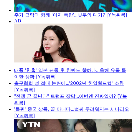
주가 급락과 함께 '이자 폭탄'...빚투의 대가? [Y녹취록]
태풍 '찬홈' 일본 관통 후 한반도 향하나...올해 유독 특
이한 상황 [Y녹취록]
축구협회 성 접대 논란에...'2002년 한일월드컵' 소환
[Y녹취록]
"전쟁 곧 끝난다" 트럼프 장담...이번엔 진짜일까? [Y녹
취록]
'돌핀' 중국 상륙, 끝 아니다...벌써 두려워지는 시나리오
[Y녹취록]