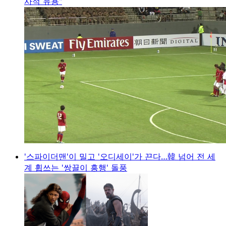
사적 유용"
'스파이더맨'이 밀고 '오디세이'가 끈다…韓 넘어 전 세
계 휩쓰는 '쌍끌이 흥행' 돌풍