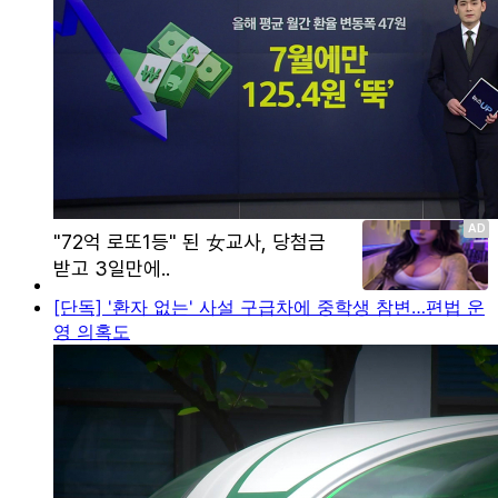
[단독] '환자 없는' 사설 구급차에 중학생 참변…편법 운
영 의혹도