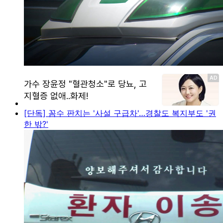
[단독] 꼼수 판치는 '사설 구급차'…경찰도 복지부도 '권
한 밖?'