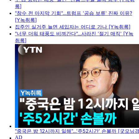
록]
"참수 전 마지막 기회"...트럼프 '공습 보류' 진짜 이유?
[Y녹취록]
집주인 실거주 늘면 세입자는 어디로 가나 [Y녹취록]
"너무 더워 태풍도 비껴간다"...사라진 '절기 매직' [Y녹
취록]
"중국은 밤 12시까지 일해"...'주52시간' 손볼까 [굿모닝