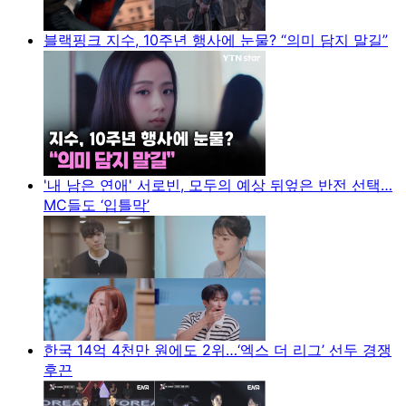
블랙핑크 지수, 10주년 행사에 눈물? “의미 담지 말길”
'내 남은 연애' 서로빈, 모두의 예상 뒤엎은 반전 선택…
MC들도 ‘입틀막’
한국 14억 4천만 원에도 2위…‘엑스 더 리그’ 선두 경쟁
후끈