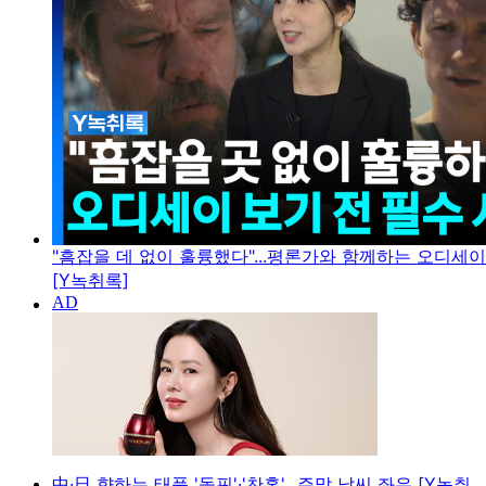
"흠잡을 데 없이 훌륭했다"...평론가와 함께하는 오디세
[Y녹취록]
中·日 향하는 태풍 '돌핀'·'찬홈'...주말 날씨 좌우 [Y녹취