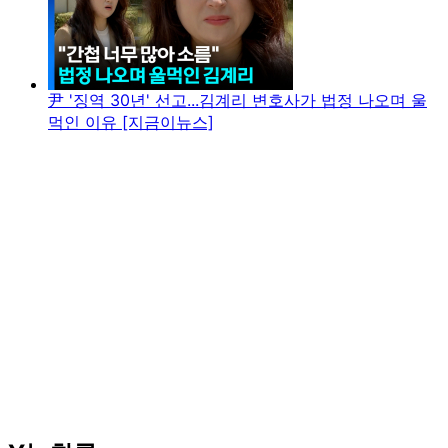
尹 '징역 30년' 선고...김계리 변호사가 법정 나오며 울
먹인 이유 [지금이뉴스]