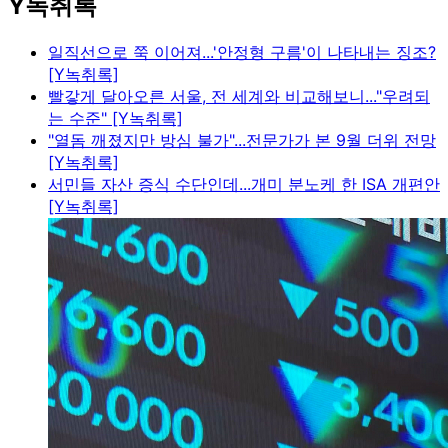
Y녹취록
일직선으로 쭉 이어져...'안정형 구름'이 나타내는 징조?
[Y녹취록]
빨갛게 달아오른 서울, 전 세계와 비교해보니..."우려되
는 수준" [Y녹취록]
"열돔 깨졌지만 방심 불가"...전문가가 본 9월 더위 전망
[Y녹취록]
서민들 자산 증식 수단인데...개미 분노케 한 ISA 개편안
[Y녹취록]