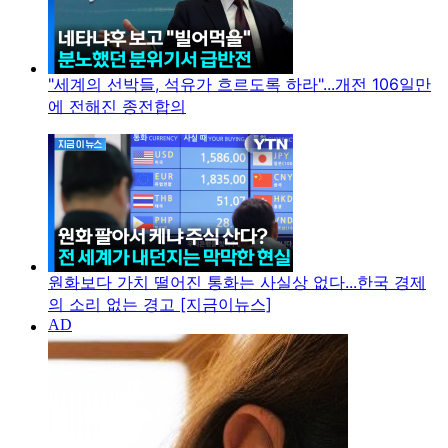
"세계의 선박들, 석유가 흐르도록 하라"...개전 106일만
에 전해진 종전합의
원화보다 가치 떨어진 통화는 사실상 없다...한국 경제
의 소리 없는 경고 [지금이뉴스]