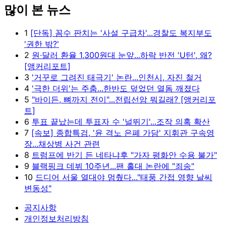
많이 본 뉴스
Unmute
1
[단독] 꼼수 판치는 '사설 구급차'...경찰도 복지부도
'권한 밖?'
2
원·달러 환율 1,300원대 눈앞...하락 반전 'U턴', 왜?
[앵커리포트]
3
'거꾸로 그려진 태극기' 논란...인천시, 자진 철거
4
'극한 더위'는 주춤...한반도 덮었던 열돔 깨졌다
5
"바이든, 뼈까지 전이"...전립선암 뭐길래? [앵커리포
트]
6
투표 끝났는데 투표자 수 '널뛰기'...조작 의혹 확산
7
[속보] 종합특검, '윤 격노 은폐 가담' 지휘관 구속영
장...채상병 사건 관련
8
트럼프에 반기 든 네타냐후 "가자 평화안 수용 불가"
9
블랙핑크 데뷔 10주년...팬 홀대 논란에 "죄송"
10
드디어 서울 열대야 멈췄다..."태풍 간접 영향 날씨
변동성"
공지사항
개인정보처리방침