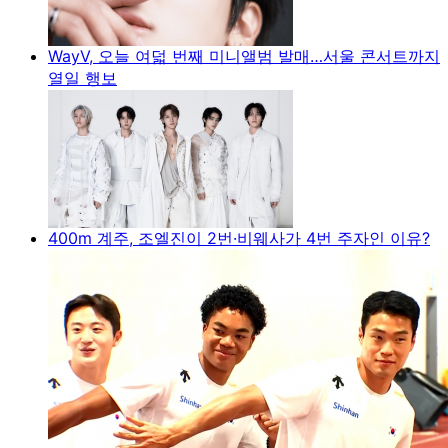
WayV, 오늘 여덟 번째 미니앨범 발매…서울 콘서트까지
열일 행보
400m 계주, 조엘진이 2번·비웨사가 4번 주자인 이유?