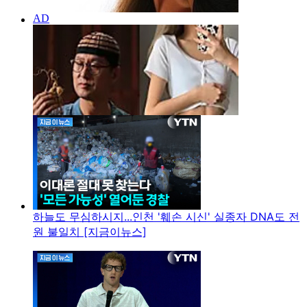
하늘도 무심하시지...인천 '훼손 시신' 실종자 DNA도 전
원 불일치 [지금이뉴스]