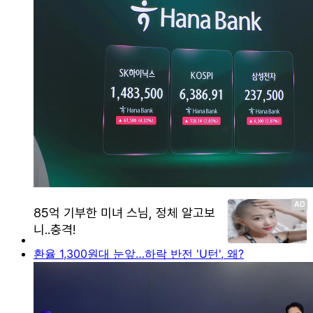
환율 1,300원대 눈앞…하락 반전 'U턴', 왜?