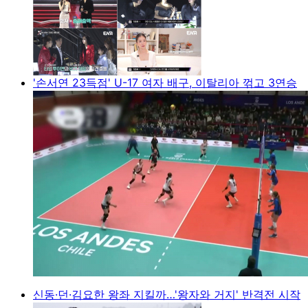
'손서연 23득점' U-17 여자 배구, 이탈리아 꺾고 3연승
신동·던·김요한 왕좌 지킬까…'왕자와 거지' 반격전 시작