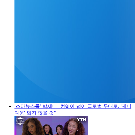
'스타뉴스룸' 박제니 "런웨이 넘어 글로벌 무대로, '제니
다움' 잃지 않을 것"