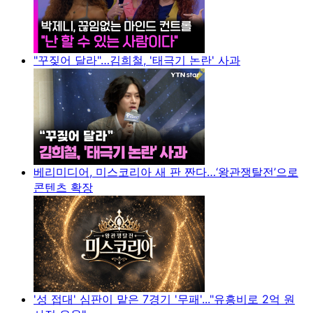
"꾸짖어 달라"…김희철, '태극기 논란' 사과
베리미디어, 미스코리아 새 판 짠다…‘왕관쟁탈전’으로
콘텐츠 확장
'성 접대' 심판이 맡은 7경기 '무패'..."유흥비로 2억 원