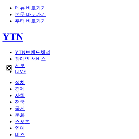
메뉴 바로가기
본문 바로가기
푸터 바로가기
YTN
YTN브랜드채널
장애인 서비스
제보
LIVE
정치
경제
사회
전국
국제
문화
스포츠
연예
비즈