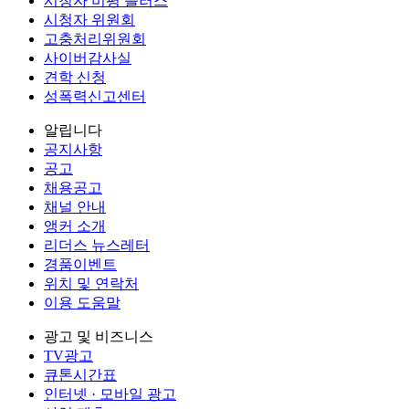
시청자 비평 플러스
시청자 위원회
고충처리위원회
사이버감사실
견학 신청
성폭력신고센터
알립니다
공지사항
공고
채용공고
채널 안내
앵커 소개
리더스 뉴스레터
경품이벤트
위치 및 연락처
이용 도움말
광고 및 비즈니스
TV광고
큐톤시간표
인터넷 · 모바일 광고