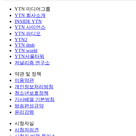
YTN 미디어그룹
YTN 회사소개
INSIDE YTN
YTN 사이언스
YTN 라디오
YTN2
YTN dmb
YTN world
YTN서울타워
저널리즘 연구소
약관 및 정책
이용약관
개인정보처리방침
청소년보호정책
기사배열 기본방침
방송편성규약
윤리강령
시청자실
시청자의견