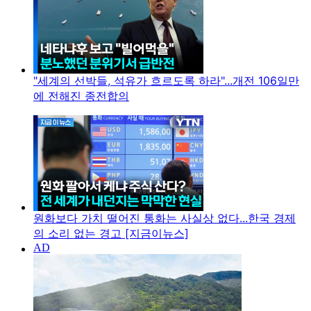
"세계의 선박들, 석유가 흐르도록 하라"...개전 106일만
에 전해진 종전합의
원화보다 가치 떨어진 통화는 사실상 없다...한국 경제
의 소리 없는 경고 [지금이뉴스]