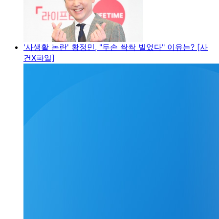
'사생활 논란' 황정민, "두손 싹싹 빌었다" 이유는? [사
건X파일]