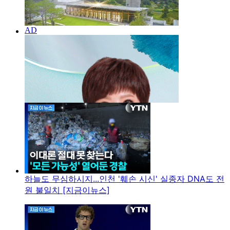
하늘도 무심하시지...인천 '훼손 시신' 실종자 DNA도 전
원 불일치 [지금이뉴스]