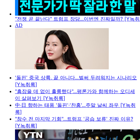
"전쟁 곧 끝난다" 트럼프 장담...이번엔 진짜일까? [Y녹취
'돌핀' 중국 상륙, 끝 아니다...벌써 두려워지는 시나리오
[Y녹취록]
"흠잡을 데 없이 훌륭했다"...평론가와 함께하는 오디세
이 살펴보기 [Y녹취록]
中·日 향하는 태풍 '돌핀'·'찬홈'...주말 날씨 좌우 [Y녹취
록]
"참수 전 마지막 기회"...트럼프 '공습 보류' 진짜 이유?
[Y녹취록]