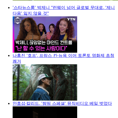
'스타뉴스룸' 박제니 "런웨이 넘어 글로벌 무대로, '제니
다움' 잃지 않을 것"
나홍진 '호프', 프랑스 칸·뉴욕 이어 토론토 영화제 초청
쾌거
안효섭·칼리드, '썸띵 스페셜' 뮤직비디오 베일 벗었다