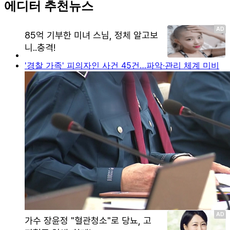
에디터 추천뉴스
'경찰 가족' 피의자인 사건 45건…파악·관리 체계 미비