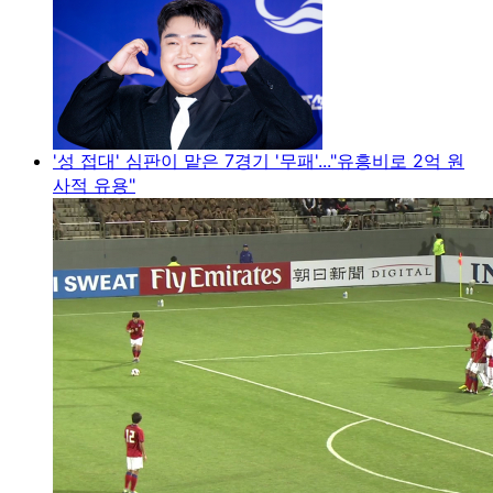
'성 접대' 심판이 맡은 7경기 '무패'..."유흥비로 2억 원
사적 유용"