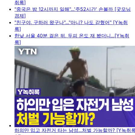
취록]
"중국은 밤 12시까지 일해"...'주52시간' 손볼까 [굿모닝
경제]
"친구야, 구하러 왔구나"..."아니? 나도 갇혔어" [Y녹취
록]
한낮 서울 40분 걸은 뒤, 두피 온도 재 봤더니...[Y녹취
록]
하의만 입고 자전거 타는 남성...처벌 가능할까? [Y녹취록