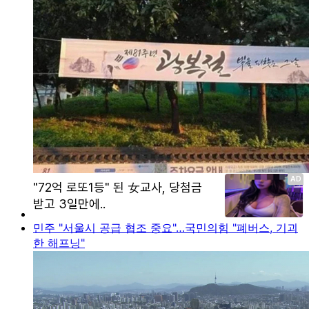
민주 "서울시 공급 협조 중요"…국민의힘 "폐버스, 기괴
한 해프닝"