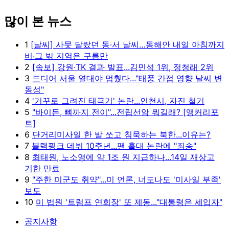
많이 본 뉴스
1
[날씨] 사뭇 달랐던 동·서 날씨…동해안 내일 아침까지
비·그 밖 지역은 구름만
2
[속보] 강원·TK 결과 발표...김민석 1위, 정청래 2위
3
드디어 서울 열대야 멈췄다..."태풍 간접 영향 날씨 변
동성"
4
'거꾸로 그려진 태극기' 논란...인천시, 자진 철거
5
"바이든, 뼈까지 전이"...전립선암 뭐길래? [앵커리포
트]
6
단거리미사일 한 발 쏘고 침묵하는 북한...이유는?
7
블랙핑크 데뷔 10주년...팬 홀대 논란에 "죄송"
8
최태원, 노소영에 약 1조 원 지급하나...14일 재상고
기한 만료
9
"주한 미군도 취약"...미 언론, 너도나도 '미사일 부족'
보도
10
미 법원 '트럼프 연회장' 또 제동..."대통령은 세입자"
공지사항