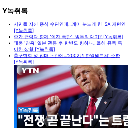
Y녹취록
서민들 자산 증식 수단인데...개미 분노케 한 ISA 개편안
[Y녹취록]
주가 급락과 함께 '이자 폭탄'...빚투의 대가? [Y녹취록]
태풍 '찬홈' 일본 관통 후 한반도 향하나...올해 유독 특
이한 상황 [Y녹취록]
축구협회 성 접대 논란에...'2002년 한일월드컵' 소환
[Y녹취록]