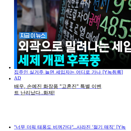
집주인 실거주 늘면 세입자는 어디로 가나 [Y녹취록]
"너무 더워 태풍도 비껴간다"...사라진 '절기 매직' [Y녹