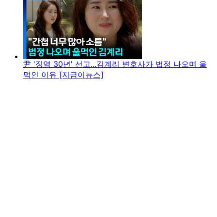
尹 '징역 30년' 선고...김계리 변호사가 법정 나오며 울
먹인 이유 [지금이뉴스]