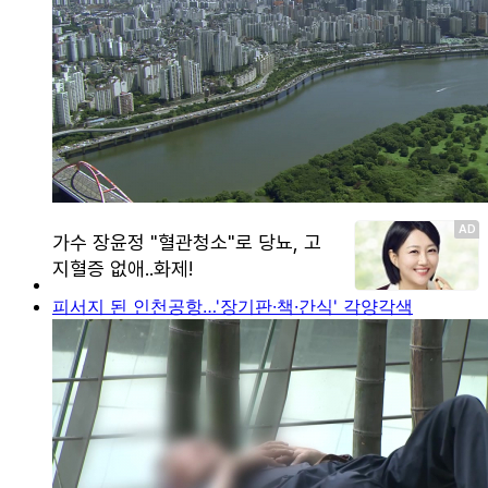
피서지 된 인천공항…'장기판·책·간식' 각양각색