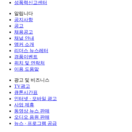
성폭력신고센터
알립니다
공지사항
공고
채용공고
채널 안내
앵커 소개
리더스 뉴스레터
경품이벤트
위치 및 연락처
이용 도움말
광고 및 비즈니스
TV광고
큐톤시간표
인터넷 · 모바일 광고
사업 제휴
동영상 뉴스 판매
오디오 음원 판매
뉴스 · 프로그램 공급