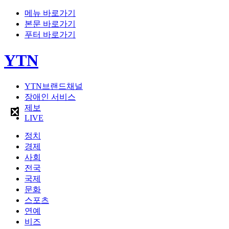
메뉴 바로가기
본문 바로가기
푸터 바로가기
YTN
YTN브랜드채널
장애인 서비스
제보
LIVE
정치
경제
사회
전국
국제
문화
스포츠
연예
비즈