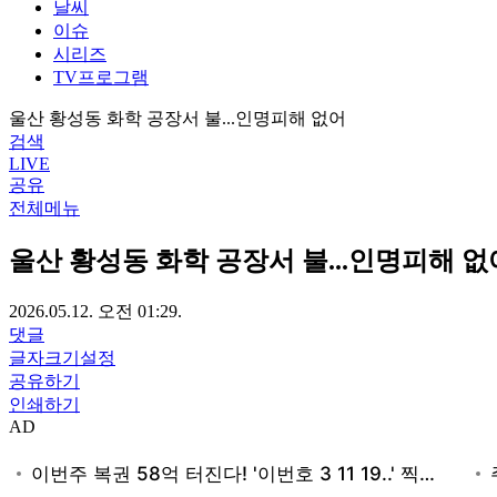
날씨
이슈
시리즈
TV프로그램
울산 황성동 화학 공장서 불...인명피해 없어
검색
LIVE
공유
전체메뉴
울산 황성동 화학 공장서 불...인명피해 없
2026.05.12. 오전 01:29.
댓글
글자크기설정
공유하기
인쇄하기
AD