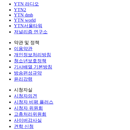
YTN 라디오
YTN2
YTN dmb
YTN world
YTN서울타워
저널리즘 연구소
약관 및 정책
이용약관
개인정보처리방침
청소년보호정책
기사배열 기본방침
방송편성규약
윤리강령
시청자실
시청자의견
시청자 비평 플러스
시청자 위원회
고충처리위원회
사이버감사실
견학 신청