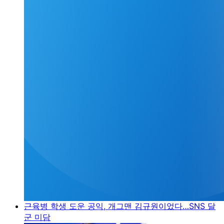
근육병 학생 도운 공익, 개그맨 김규원이었다…SNS 달
군 미담