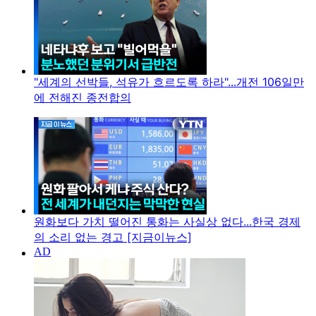
"세계의 선박들, 석유가 흐르도록 하라"...개전 106일만
에 전해진 종전합의
원화보다 가치 떨어진 통화는 사실상 없다...한국 경제
의 소리 없는 경고 [지금이뉴스]