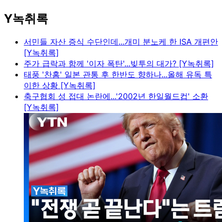
Y녹취록
서민들 자산 증식 수단인데...개미 분노케 한 ISA 개편안
[Y녹취록]
주가 급락과 함께 '이자 폭탄'...빚투의 대가? [Y녹취록]
태풍 '찬홈' 일본 관통 후 한반도 향하나...올해 유독 특
이한 상황 [Y녹취록]
축구협회 성 접대 논란에...'2002년 한일월드컵' 소환
[Y녹취록]