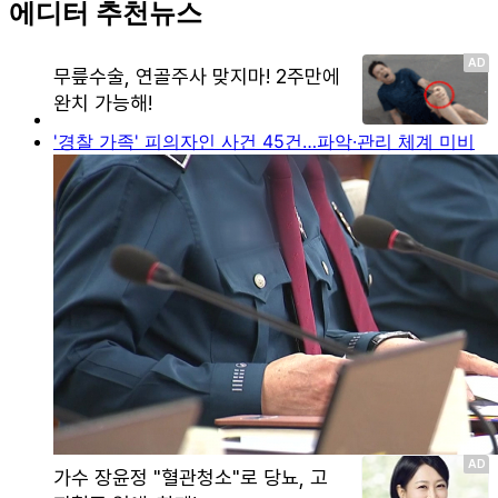
에디터 추천뉴스
'경찰 가족' 피의자인 사건 45건…파악·관리 체계 미비