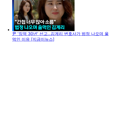
尹 '징역 30년' 선고...김계리 변호사가 법정 나오며 울
먹인 이유 [지금이뉴스]