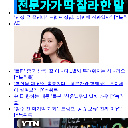
"전쟁 곧 끝난다" 트럼프 장담...이번엔 진짜일까? [Y녹취
'돌핀' 중국 상륙, 끝 아니다...벌써 두려워지는 시나리오
[Y녹취록]
"흠잡을 데 없이 훌륭했다"...평론가와 함께하는 오디세
이 살펴보기 [Y녹취록]
中·日 향하는 태풍 '돌핀'·'찬홈'...주말 날씨 좌우 [Y녹취
록]
"참수 전 마지막 기회"...트럼프 '공습 보류' 진짜 이유?
[Y녹취록]