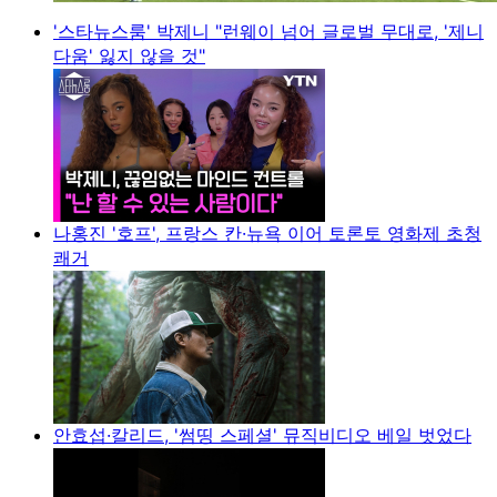
'스타뉴스룸' 박제니 "런웨이 넘어 글로벌 무대로, '제니
다움' 잃지 않을 것"
나홍진 '호프', 프랑스 칸·뉴욕 이어 토론토 영화제 초청
쾌거
안효섭·칼리드, '썸띵 스페셜' 뮤직비디오 베일 벗었다