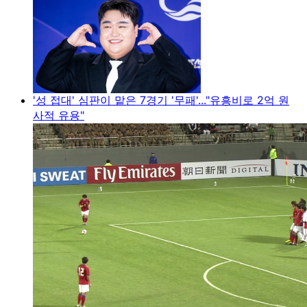
'성 접대' 심판이 맡은 7경기 '무패'..."유흥비로 2억 원
사적 유용"