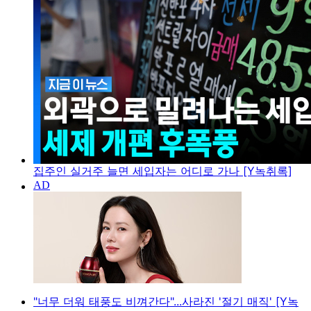
집주인 실거주 늘면 세입자는 어디로 가나 [Y녹취록]
"너무 더워 태풍도 비껴간다"...사라진 '절기 매직' [Y녹