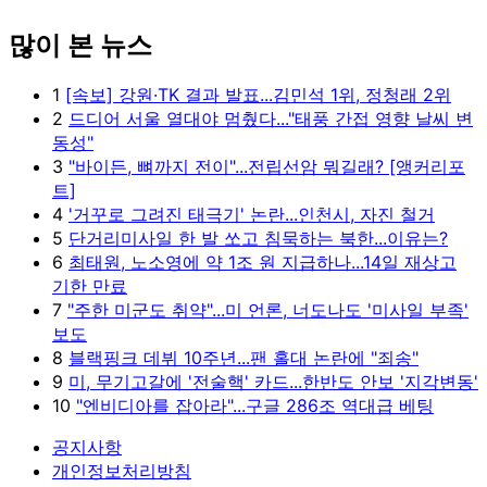
많이 본 뉴스
1
[속보] 강원·TK 결과 발표...김민석 1위, 정청래 2위
2
드디어 서울 열대야 멈췄다..."태풍 간접 영향 날씨 변
동성"
3
"바이든, 뼈까지 전이"...전립선암 뭐길래? [앵커리포
트]
4
'거꾸로 그려진 태극기' 논란...인천시, 자진 철거
5
단거리미사일 한 발 쏘고 침묵하는 북한...이유는?
6
최태원, 노소영에 약 1조 원 지급하나...14일 재상고
기한 만료
7
"주한 미군도 취약"...미 언론, 너도나도 '미사일 부족'
보도
8
블랙핑크 데뷔 10주년...팬 홀대 논란에 "죄송"
9
미, 무기고갈에 '전술핵' 카드...한반도 안보 '지각변동'
10
"엔비디아를 잡아라"...구글 286조 역대급 베팅
공지사항
개인정보처리방침