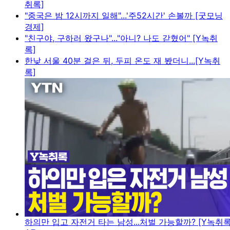
취록]
"중국은 밤 12시까지 일해"...'주52시간' 손볼까 [굿모닝
경제]
"친구야, 구하러 왔구나"..."아니? 나도 갇혔어" [Y녹취
록]
한낮 서울 40분 걸은 뒤, 두피 온도 재 봤더니...[Y녹취
록]
하의만 입고 자전거 타는 남성...처벌 가능할까? [Y녹취록