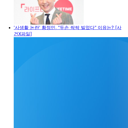
'사생활 논란' 황정민, "두손 싹싹 빌었다" 이유는? [사
건X파일]