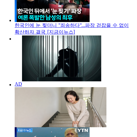
한국인에 눈 찢더니 "죄송하다"...파장 걷잡을 수 없이
확산하자 결국 [지금이뉴스]