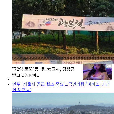
민주 "서울시 공급 협조 중요"…국민의힘 "폐버스, 기괴
한 해프닝"