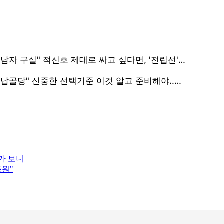
가 보니
동원"