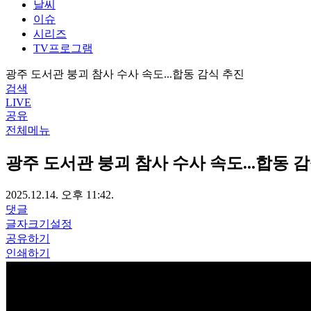
날씨
이슈
시리즈
TV프로그램
광주 도서관 붕괴 참사 수사 속도...합동 감식 추진
검색
LIVE
공유
전체메뉴
광주 도서관 붕괴 참사 수사 속도...합동 
2025.12.14. 오후 11:42.
댓글
글자크기설정
공유하기
인쇄하기