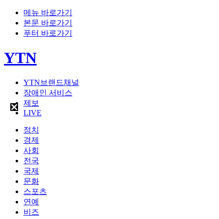
메뉴 바로가기
본문 바로가기
푸터 바로가기
YTN
YTN브랜드채널
장애인 서비스
제보
LIVE
정치
경제
사회
전국
국제
문화
스포츠
연예
비즈