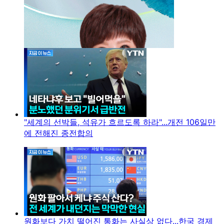
"세계의 선박들, 석유가 흐르도록 하라"...개전 106일만
에 전해진 종전합의
원화보다 가치 떨어진 통화는 사실상 없다...한국 경제