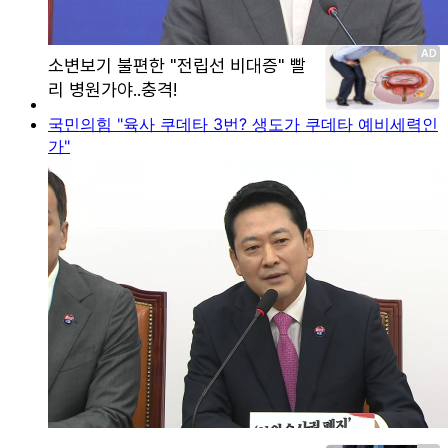
국민의힘 "육사 쿠데타 3번? 생도가 쿠데타 예비세력인
가"