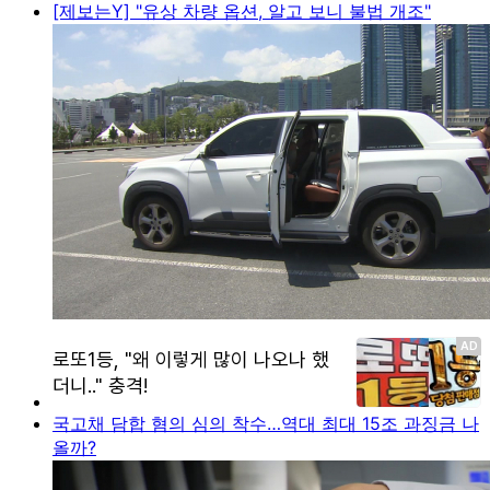
[제보는Y] "유상 차량 옵션, 알고 보니 불법 개조"
국고채 담합 혐의 심의 착수…역대 최대 15조 과징금 나
올까?