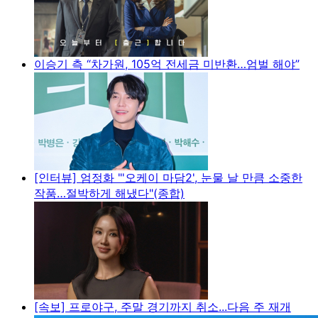
이승기 측 “차가원, 105억 전세금 미반환…엄벌 해야”
[인터뷰] 엄정화 "'오케이 마담2', 눈물 날 만큼 소중한
작품…절박하게 해냈다"(종합)
[속보] 프로야구, 주말 경기까지 취소...다음 주 재개