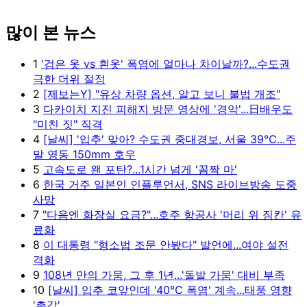
많이 본 뉴스
1
'검은 옷 vs 흰옷' 폭염에 얼마나 차이날까?...수도권
극한 더위 절정
2
[제보는Y] "유상 차량 옵션, 알고 보니 불법 개조"
3
다카이치 지진 피해지 방문 영상에 '경악'...日배우도
"미친 짓" 직격
4
[날씨] '입추' 맞아? 수도권 중대경보, 서울 39℃...주
말 영동 150mm 호우
5
고속도로 왠 포탄?...1시간 넘게 '꼼짝 마'
6
한국 거주 일본인 인플루언서, SNS 라이브방송 도중
사망
7
"다음엔 화장실 요금?"...호주 항공사 '머리 위 짐칸' 유
료화
8
이 대통령 "형소법 조문 안봤다" 발언에...여야 설전
격화
9
108년 만의 가뭄, 그 후 1년...'돌발 가뭄' 대비 부족
10
[날씨] 입추 코앞인데 '40℃ 폭염' 계속...태풍 영향
'촉각'