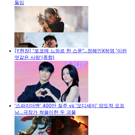
돌입
[Y현장] "로코에 느와르 한 스푼"...정해인X하영 '이런
엿같은 사랑'(종합)
'스파이더맨' 400만 질주 vs '오디세이' 압도적 오프
닝…극장가 싹쓸이한 두 괴물