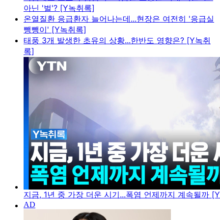
아닌 '벌'? [Y녹취록]
온열질환 응급환자 늘어나는데...현장은 여전히 '응급실
뺑뺑이' [Y녹취록]
태풍 3개 발생한 초유의 상황...한반도 영향은? [Y녹취
록]
지금, 1년 중 가장 더운 시기...폭염 언제까지 계속될까 [