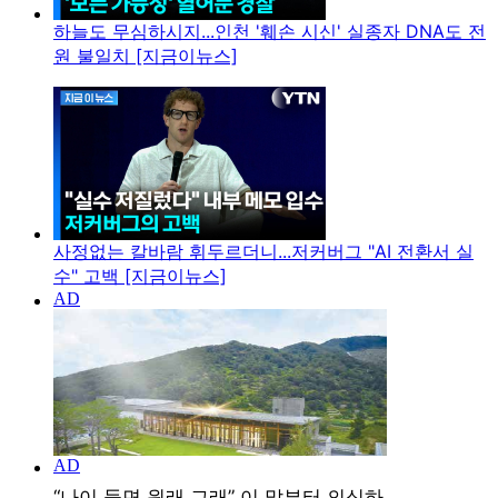
하늘도 무심하시지...인천 '훼손 시신' 실종자 DNA도 전
원 불일치 [지금이뉴스]
사정없는 칼바람 휘두르더니...저커버그 "AI 전환서 실
수" 고백 [지금이뉴스]