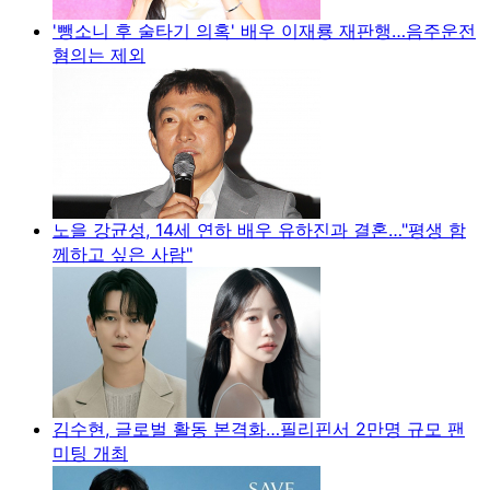
'뺑소니 후 술타기 의혹' 배우 이재룡 재판행…음주운전
혐의는 제외
노을 강균성, 14세 연하 배우 유하진과 결혼…"평생 함
께하고 싶은 사람"
김수현, 글로벌 활동 본격화…필리핀서 2만명 규모 팬
미팅 개최