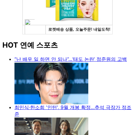
HOT 연예 스포츠
“난 배우 일 하면 안 되나”…‘태도 논란’ 정준원의 고백
최민식·한소희 '인턴', 9월 개봉 확정…추석 극장가 정조
준