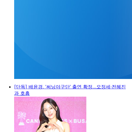
[단독] 배윤경, ’써닝야구단‘ 출연 확정…오정세·전혜진
과 호흡