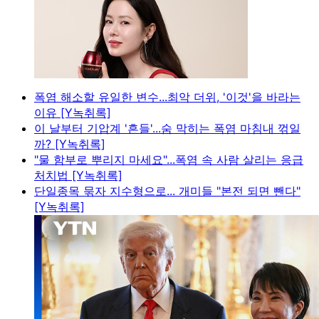
폭염 해소할 유일한 변수...최악 더위, '이것'을 바라는
이유 [Y녹취록]
이 날부터 기압계 '흔들'...숨 막히는 폭염 마침내 꺾일
까? [Y녹취록]
"물 함부로 뿌리지 마세요"...폭염 속 사람 살리는 응급
처치법 [Y녹취록]
단일종목 묶자 지수형으로... 개미들 "본전 되면 뺀다"
[Y녹취록]