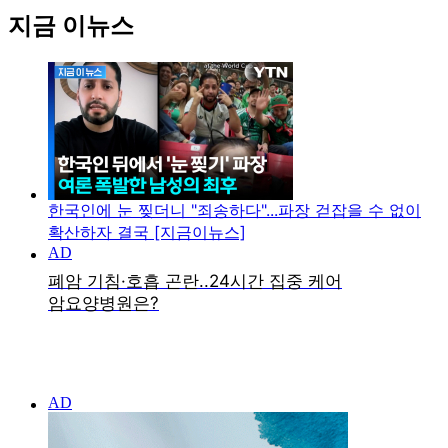
지금 이뉴스
한국인에 눈 찢더니 "죄송하다"...파장 걷잡을 수 없이
확산하자 결국 [지금이뉴스]