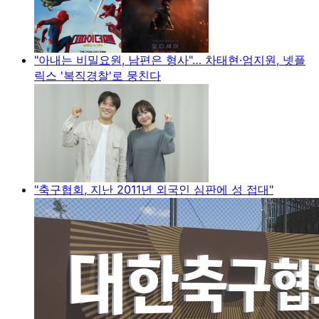
"아내는 비밀요원, 남편은 형사"… 차태현·엄지원, 넷플
릭스 '복직경찰'로 뭉친다
"축구협회, 지난 2011년 외국인 심판에 성 접대"