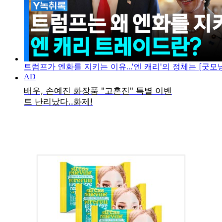
트럼프가 엔화를 지키는 이유...'엔 캐리'의 정체는 [굿모