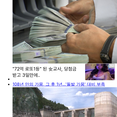
108년 만의 가뭄, 그 후 1년…'돌발 가뭄' 대비 부족