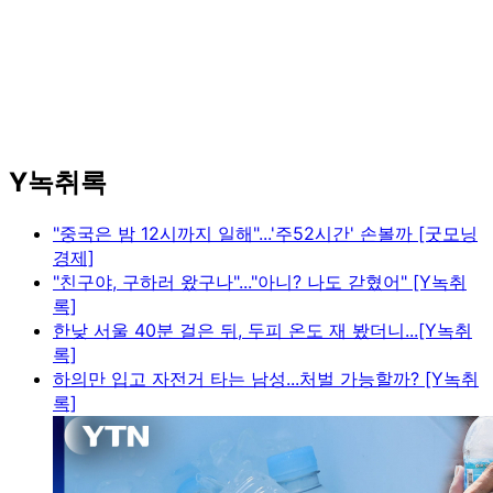
Y녹취록
"중국은 밤 12시까지 일해"...'주52시간' 손볼까 [굿모닝
경제]
"친구야, 구하러 왔구나"..."아니? 나도 갇혔어" [Y녹취
록]
한낮 서울 40분 걸은 뒤, 두피 온도 재 봤더니...[Y녹취
록]
하의만 입고 자전거 타는 남성...처벌 가능할까? [Y녹취
록]