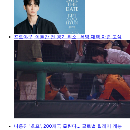
프로야구, 이틀간 전 경기 취소...폭염 대책 마련 고심
나홍진 '호프', 200개국 홀린다… 글로벌 릴레이 개봉