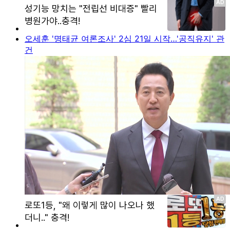
오세훈 '명태균 여론조사' 2심 21일 시작…'공직유지' 관
건