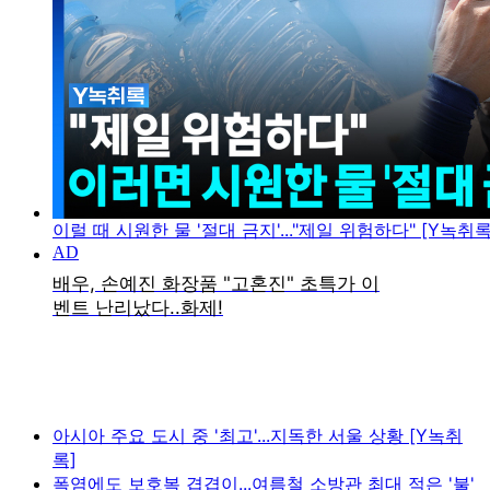
이럴 때 시원한 물 '절대 금지'..."제일 위험하다" [Y녹취록
아시아 주요 도시 중 '최고'...지독한 서울 상황 [Y녹취
록]
폭염에도 보호복 겹겹이...여름철 소방관 최대 적은 '불'