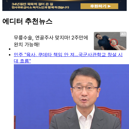
에디터 추천뉴스
민주 "육사, 쿠데타 책임 안 져…국군사관학교 창설 시
대 흐름"