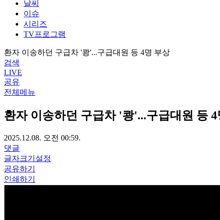
날씨
이슈
시리즈
TV프로그램
환자 이송하던 구급차 '쾅'...구급대원 등 4명 부상
검색
LIVE
공유
전체메뉴
환자 이송하던 구급차 '쾅'...구급대원 등 
2025.12.08. 오전 00:59.
댓글
글자크기설정
공유하기
인쇄하기