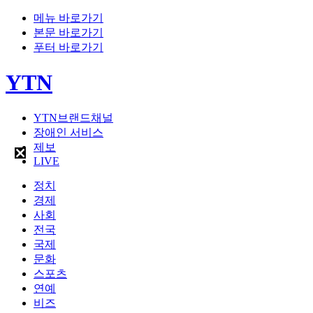
메뉴 바로가기
본문 바로가기
푸터 바로가기
YTN
YTN브랜드채널
장애인 서비스
제보
LIVE
정치
경제
사회
전국
국제
문화
스포츠
연예
비즈