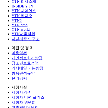
YTN 회사소개
INSIDE YTN
YTN 사이언스
YTN 라디오
YTN2
YTN dmb
YTN world
YTN서울타워
저널리즘 연구소
약관 및 정책
이용약관
개인정보처리방침
청소년보호정책
기사배열 기본방침
방송편성규약
윤리강령
시청자실
시청자의견
시청자 비평 플러스
시청자 위원회
고충처리위원회