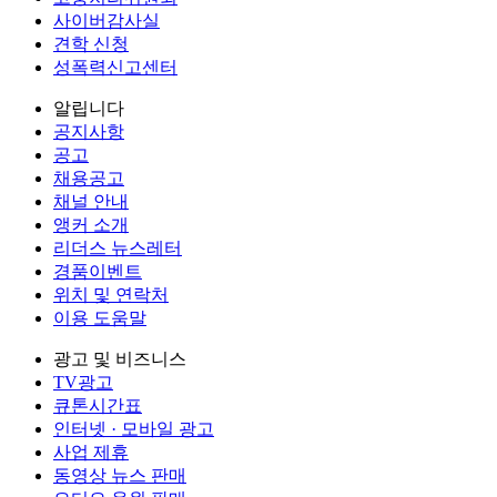
사이버감사실
견학 신청
성폭력신고센터
알립니다
공지사항
공고
채용공고
채널 안내
앵커 소개
리더스 뉴스레터
경품이벤트
위치 및 연락처
이용 도움말
광고 및 비즈니스
TV광고
큐톤시간표
인터넷 · 모바일 광고
사업 제휴
동영상 뉴스 판매