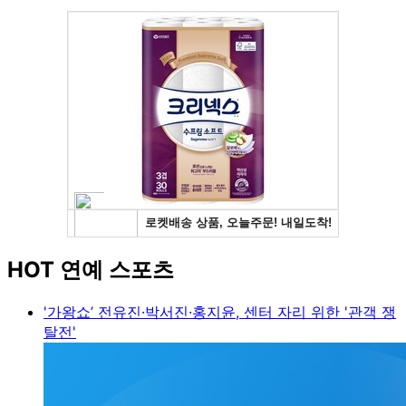
HOT 연예 스포츠
'가왕쇼’ 전유진·박서진·홍지윤, 센터 자리 위한 '관객 쟁
탈전'