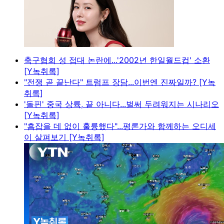
축구협회 성 접대 논란에...'2002년 한일월드컵' 소환
[Y녹취록]
"전쟁 곧 끝난다" 트럼프 장담...이번엔 진짜일까? [Y녹
취록]
'돌핀' 중국 상륙, 끝 아니다...벌써 두려워지는 시나리오
[Y녹취록]
"흠잡을 데 없이 훌륭했다"...평론가와 함께하는 오디세
이 살펴보기 [Y녹취록]