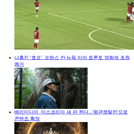
나홍진 '호프', 프랑스 칸·뉴욕 이어 토론토 영화제 초청
쾌거
베리미디어, 미스코리아 새 판 짠다…‘왕관쟁탈전’으로
콘텐츠 확장