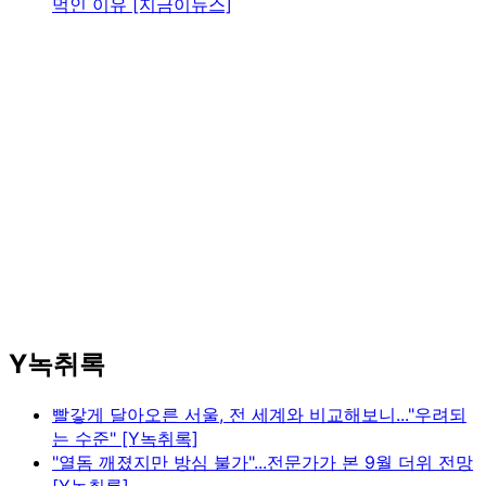
먹인 이유 [지금이뉴스]
Y녹취록
빨갛게 달아오른 서울, 전 세계와 비교해보니..."우려되
는 수준" [Y녹취록]
"열돔 깨졌지만 방심 불가"...전문가가 본 9월 더위 전망