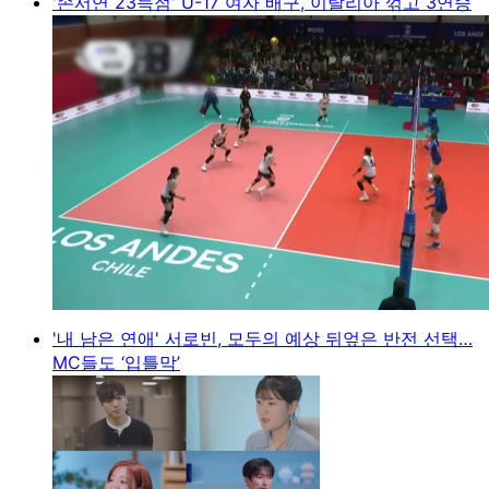
'손서연 23득점' U-17 여자 배구, 이탈리아 꺾고 3연승
'내 남은 연애' 서로빈, 모두의 예상 뒤엎은 반전 선택…
MC들도 ‘입틀막’