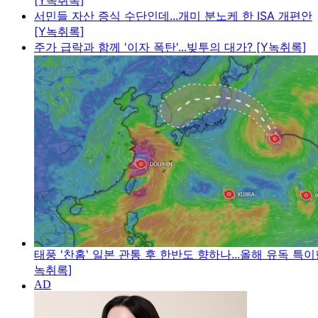
[Y녹취록]
서민들 자산 증식 수단인데...개미 분노케 한 ISA 개편안
[Y녹취록]
주가 급락과 함께 '이자 폭탄'...빚투의 대가? [Y녹취록]
태풍 '찬홈' 일본 관통 후 한반도 향하나...올해 유독 특이
녹취록]