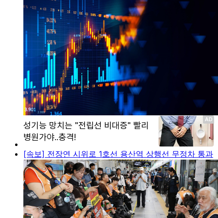
[속보] 전장연 시위로 1호선 용산역 상행선 무정차 통과