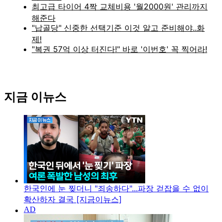
지금 이뉴스
한국인에 눈 찢더니 "죄송하다"...파장 걷잡을 수 없이
확산하자 결국 [지금이뉴스]