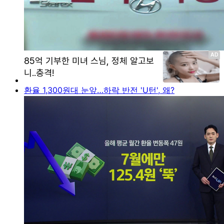
환율 1,300원대 눈앞…하락 반전 'U턴', 왜?