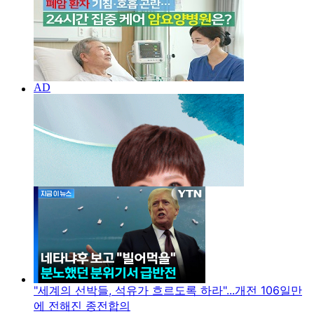
"세계의 선박들, 석유가 흐르도록 하라"...개전 106일만
에 전해진 종전합의