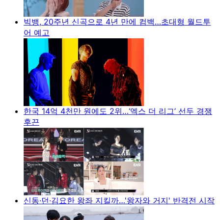
빅뱅, 20주년 신곡으로 4년 만에 컴백…초대형 월드투
어 예고
한국 14억 4천만 원에도 2위…‘엑스 더 리그’ 선두 경쟁
후끈
신동·던·김요한 왕좌 지킬까…'왕자와 거지' 반격전 시작