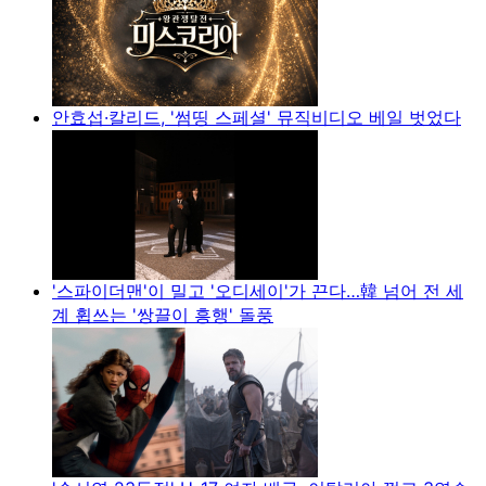
안효섭·칼리드, '썸띵 스페셜' 뮤직비디오 베일 벗었다
'스파이더맨'이 밀고 '오디세이'가 끈다…韓 넘어 전 세
계 휩쓰는 '쌍끌이 흥행' 돌풍