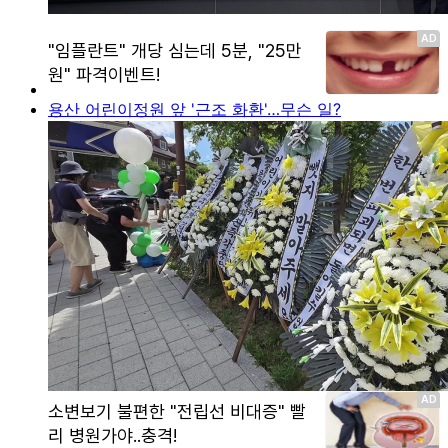
용산 어린이정원 앞 '근조 화환'…무슨 일?