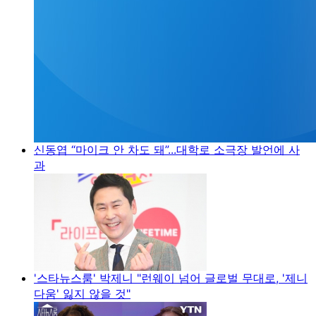
신동엽 “마이크 안 차도 돼”...대학로 소극장 발언에 사
과
'스타뉴스룸' 박제니 "런웨이 넘어 글로벌 무대로, '제니
다움' 잃지 않을 것"