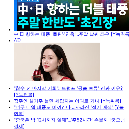
中·日 향하는 태풍 '돌핀'·'찬홈'...주말 날씨 좌우 [Y녹취록
"참수 전 마지막 기회"...트럼프 '공습 보류' 진짜 이유?
[Y녹취록]
집주인 실거주 늘면 세입자는 어디로 가나 [Y녹취록]
"너무 더워 태풍도 비껴간다"...사라진 '절기 매직' [Y녹
취록]
"중국은 밤 12시까지 일해"...'주52시간' 손볼까 [굿모닝
경제]