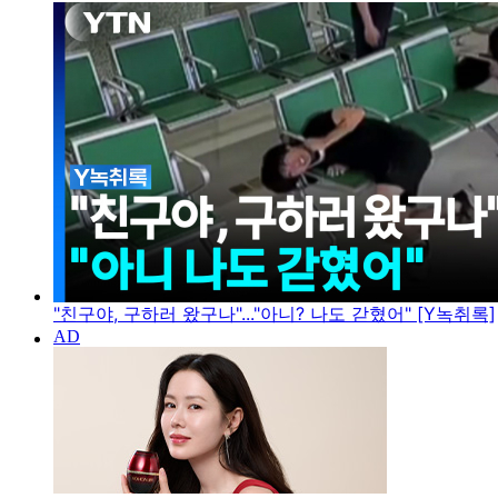
"친구야, 구하러 왔구나"..."아니? 나도 갇혔어" [Y녹취록]