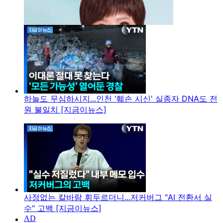
하늘도 무심하시지...인천 '훼손 시신' 실종자 DNA도 전
원 불일치 [지금이뉴스]
사정없는 칼바람 휘두르더니...저커버그 "AI 전환서 실
수" 고백 [지금이뉴스]