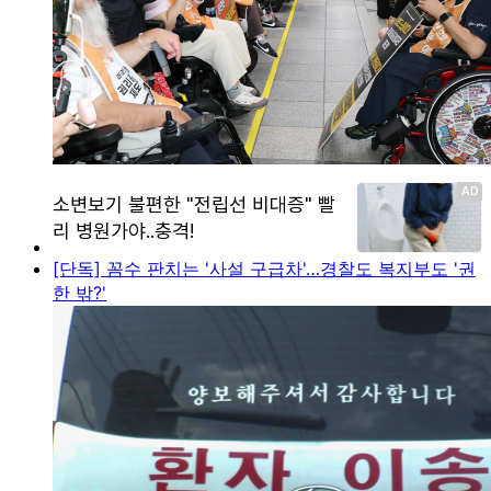
[단독] 꼼수 판치는 '사설 구급차'…경찰도 복지부도 '권
한 밖?'