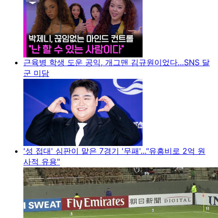
근육병 학생 도운 공익, 개그맨 김규원이었다…SNS 달
군 미담
'성 접대' 심판이 맡은 7경기 '무패'..."유흥비로 2억 원
사적 유용"