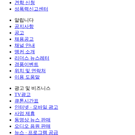
견학 신청
성폭력신고센터
알립니다
공지사항
공고
채용공고
채널 안내
앵커 소개
리더스 뉴스레터
경품이벤트
위치 및 연락처
이용 도움말
광고 및 비즈니스
TV광고
큐톤시간표
인터넷 · 모바일 광고
사업 제휴
동영상 뉴스 판매
오디오 음원 판매
뉴스 · 프로그램 공급