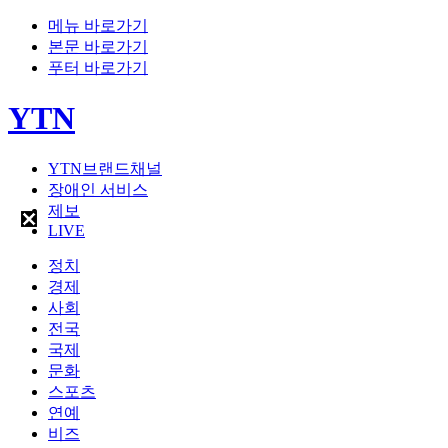
메뉴 바로가기
본문 바로가기
푸터 바로가기
YTN
YTN브랜드채널
장애인 서비스
제보
LIVE
정치
경제
사회
전국
국제
문화
스포츠
연예
비즈