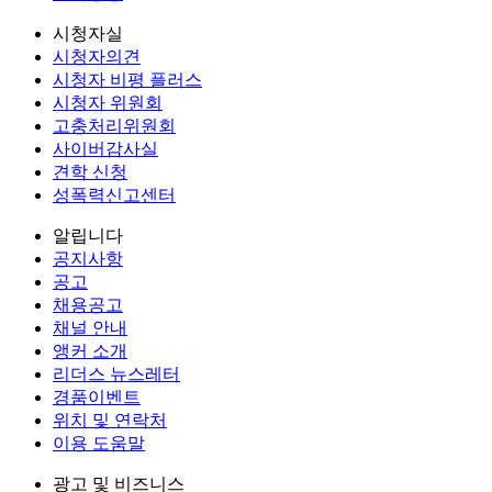
시청자실
시청자의견
시청자 비평 플러스
시청자 위원회
고충처리위원회
사이버감사실
견학 신청
성폭력신고센터
알립니다
공지사항
공고
채용공고
채널 안내
앵커 소개
리더스 뉴스레터
경품이벤트
위치 및 연락처
이용 도움말
광고 및 비즈니스