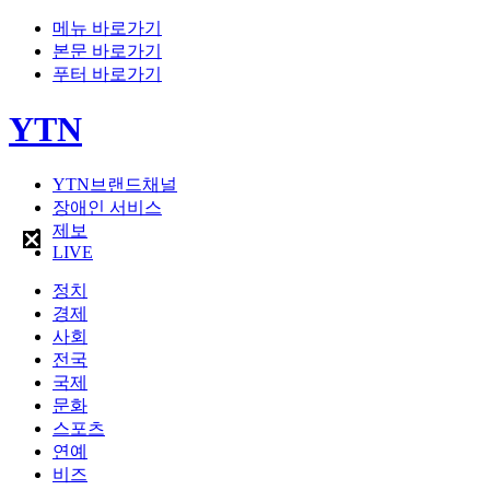
메뉴 바로가기
본문 바로가기
푸터 바로가기
YTN
YTN브랜드채널
장애인 서비스
제보
LIVE
정치
경제
사회
전국
국제
문화
스포츠
연예
비즈