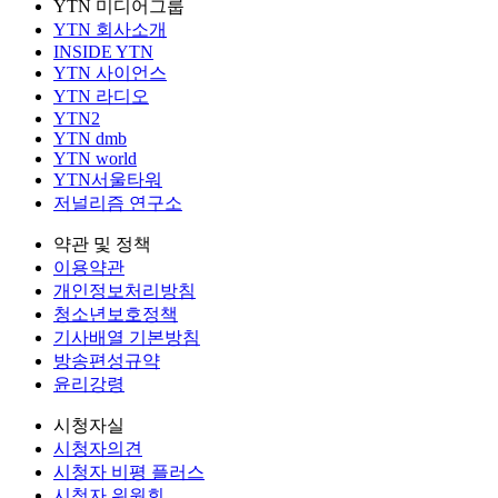
YTN 미디어그룹
YTN 회사소개
INSIDE YTN
YTN 사이언스
YTN 라디오
YTN2
YTN dmb
YTN world
YTN서울타워
저널리즘 연구소
약관 및 정책
이용약관
개인정보처리방침
청소년보호정책
기사배열 기본방침
방송편성규약
윤리강령
시청자실
시청자의견
시청자 비평 플러스
시청자 위원회