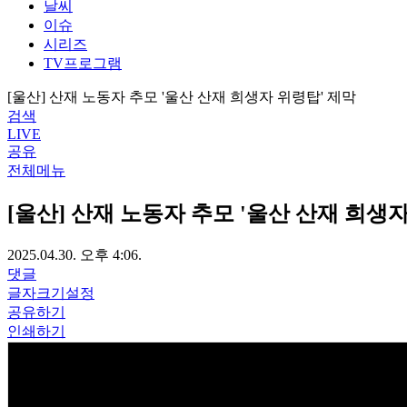
날씨
이슈
시리즈
TV프로그램
[울산] 산재 노동자 추모 '울산 산재 희생자 위령탑' 제막
검색
LIVE
공유
전체메뉴
[울산] 산재 노동자 추모 '울산 산재 희생
2025.04.30. 오후 4:06.
댓글
글자크기설정
공유하기
인쇄하기