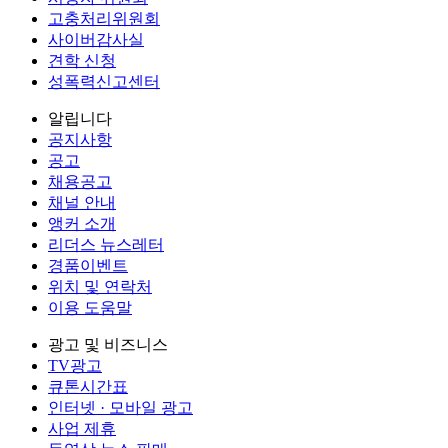
고충처리위원회
사이버감사실
견학 신청
성폭력신고센터
알립니다
공지사항
공고
채용공고
채널 안내
앵커 소개
리더스 뉴스레터
경품이벤트
위치 및 연락처
이용 도움말
광고 및 비즈니스
TV광고
큐톤시간표
인터넷 · 모바일 광고
사업 제휴