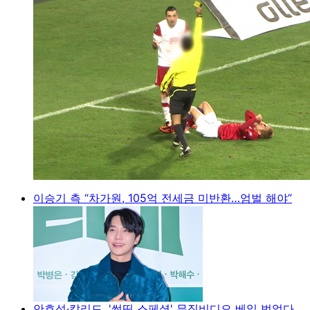
이승기 측 “차가원, 105억 전세금 미반환…엄벌 해야”
안효섭·칼리드, '썸띵 스페셜' 뮤직비디오 베일 벗었다