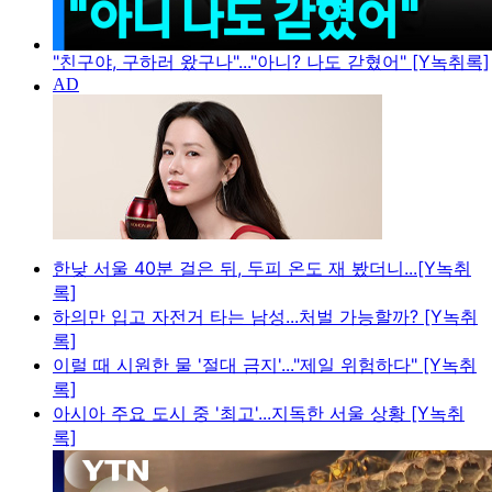
"친구야, 구하러 왔구나"..."아니? 나도 갇혔어" [Y녹취록]
한낮 서울 40분 걸은 뒤, 두피 온도 재 봤더니...[Y녹취
록]
하의만 입고 자전거 타는 남성...처벌 가능할까? [Y녹취
록]
이럴 때 시원한 물 '절대 금지'..."제일 위험하다" [Y녹취
록]
아시아 주요 도시 중 '최고'...지독한 서울 상황 [Y녹취
록]