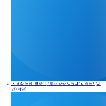
'사생활 논란' 황정민, "두손 싹싹 빌었다" 이유는? [사
건X파일]