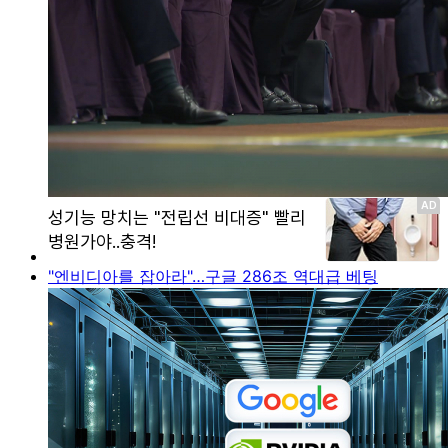
"엔비디아를 잡아라"…구글 286조 역대급 베팅