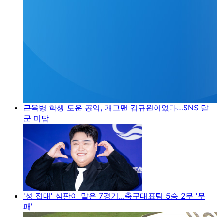
근육병 학생 도운 공익, 개그맨 김규원이었다…SNS 달
군 미담
'성 접대' 심판이 맡은 7경기...축구대표팀 5승 2무 '무
패'