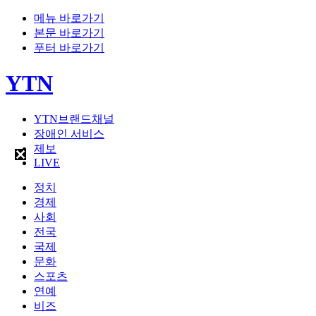
메뉴 바로가기
본문 바로가기
푸터 바로가기
YTN
YTN브랜드채널
장애인 서비스
제보
LIVE
정치
경제
사회
전국
국제
문화
스포츠
연예
비즈