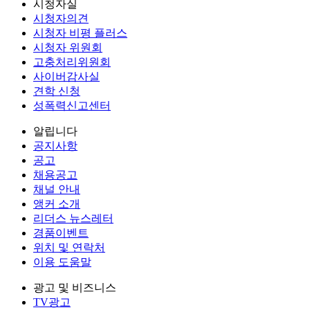
시청자실
시청자의견
시청자 비평 플러스
시청자 위원회
고충처리위원회
사이버감사실
견학 신청
성폭력신고센터
알립니다
공지사항
공고
채용공고
채널 안내
앵커 소개
리더스 뉴스레터
경품이벤트
위치 및 연락처
이용 도움말
광고 및 비즈니스
TV광고