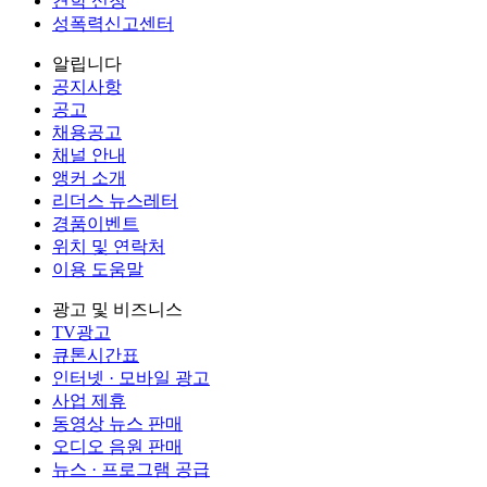
견학 신청
성폭력신고센터
알립니다
공지사항
공고
채용공고
채널 안내
앵커 소개
리더스 뉴스레터
경품이벤트
위치 및 연락처
이용 도움말
광고 및 비즈니스
TV광고
큐톤시간표
인터넷 · 모바일 광고
사업 제휴
동영상 뉴스 판매
오디오 음원 판매
뉴스 · 프로그램 공급