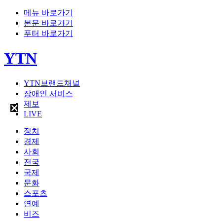
메뉴 바로가기
본문 바로가기
푸터 바로가기
YTN
YTN브랜드채널
장애인 서비스
제보
LIVE
정치
경제
사회
전국
국제
문화
스포츠
연예
비즈