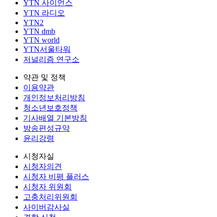
YTN 사이언스
YTN 라디오
YTN2
YTN dmb
YTN world
YTN서울타워
저널리즘 연구소
약관 및 정책
이용약관
개인정보처리방침
청소년보호정책
기사배열 기본방침
방송편성규약
윤리강령
시청자실
시청자의견
시청자 비평 플러스
시청자 위원회
고충처리위원회
사이버감사실