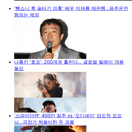
'뺑소니 후 술타기 의혹' 배우 이재룡 재판행…음주운전
혐의는 제외
나홍진 '호프', 200개국 홀린다… 글로벌 릴레이 개봉
돌입
'스파이더맨' 400만 질주 vs '오디세이' 압도적 오프
닝…극장가 싹쓸이한 두 괴물