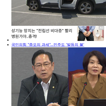
국민의힘 "증오의 과세"…민주도 '발등의 불'