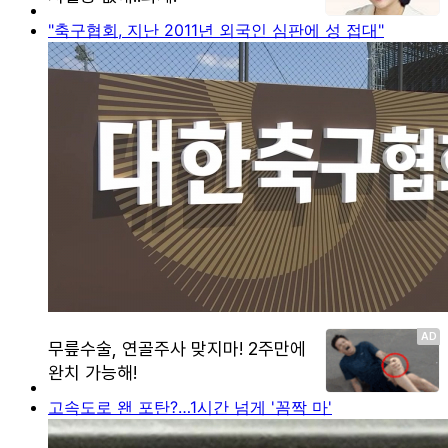
"축구협회, 지난 2011년 외국인 심판에 성 접대"
고속도로 왠 포탄?…1시간 넘게 '꼼짝 마'