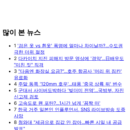
많이 본 뉴스
1
'검은 옷 vs 흰옷' 폭염에 얼마나 차이날까?...수도권
극한 더위 절정
2
다카이치 지진 피해지 방문 영상에 '경악'...日배우도
"미친 짓" 직격
3
"다음엔 화장실 요금?"...호주 항공사 '머리 위 짐칸'
유료화
4
주말 동쪽 '120mm 호우'...태풍 '중국 상륙 뒤' 변수
5
군대서 사이버도박하다 '빚더미 전역'…국방부, 자진
신고제 검토
6
고속도로 왠 포탄?...1시간 넘게 '꼼짝 마'
7
한국 거주 일본인 인플루언서, SNS 라이브방송 도중
사망
8
청와대 "세금으로 집값 안 잡아...빠른 시일 내 공급
발표"