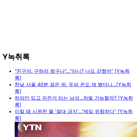
Y녹취록
"친구야, 구하러 왔구나"..."아니? 나도 갇혔어" [Y녹취
록]
한낮 서울 40분 걸은 뒤, 두피 온도 재 봤더니...[Y녹취
록]
하의만 입고 자전거 타는 남성...처벌 가능할까? [Y녹취
록]
이럴 때 시원한 물 '절대 금지'..."제일 위험하다" [Y녹취
록]