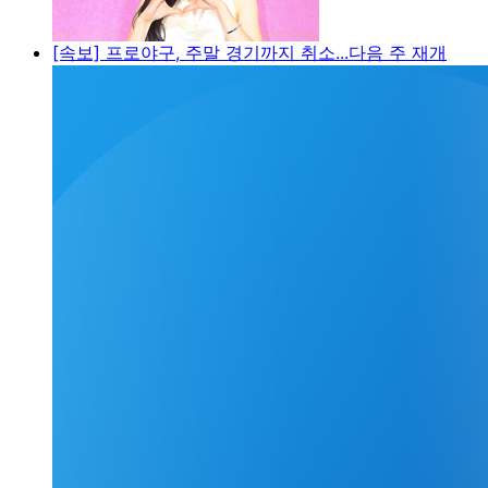
[속보] 프로야구, 주말 경기까지 취소...다음 주 재개