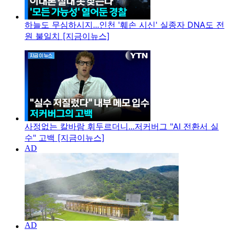
하늘도 무심하시지...인천 '훼손 시신' 실종자 DNA도 전
원 불일치 [지금이뉴스]
사정없는 칼바람 휘두르더니...저커버그 "AI 전환서 실
수" 고백 [지금이뉴스]