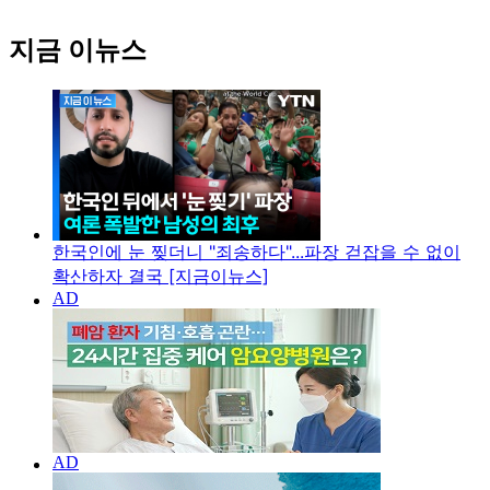
지금 이뉴스
한국인에 눈 찢더니 "죄송하다"...파장 걷잡을 수 없이
확산하자 결국 [지금이뉴스]