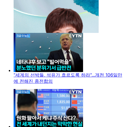
"세계의 선박들, 석유가 흐르도록 하라"...개전 106일만
에 전해진 종전합의