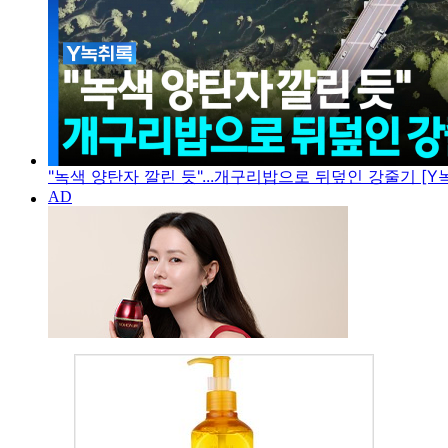
"녹색 양탄자 깔린 듯"...개구리밥으로 뒤덮인 강줄기 [Y