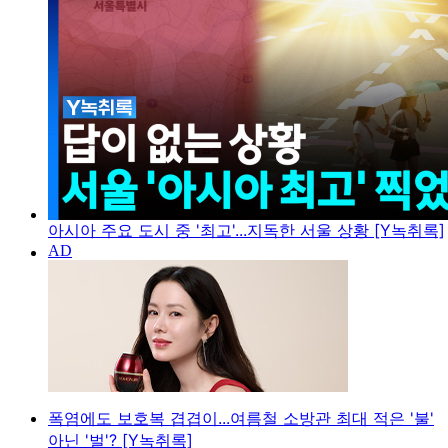
아시아 주요 도시 중 '최고'...지독한 서울 상황 [Y녹취록]
폭염에도 보호복 겹겹이...여름철 소방관 최대 적은 '불'
아닌 '벌'? [Y녹취록]