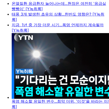
온열질환 응급환자 늘어나는데...현장은 여전히 '응급실
뺑뺑이' [Y녹취록]
태풍 3개 발생한 초유의 상황...한반도 영향은? [Y녹취
록]
지금, 1년 중 가장 더운 시기...폭염 언제까지 계속될까
[Y녹취록]
폭염 해소할 유일한 변수...최악 더위, '이것'을 바라는 이
록]