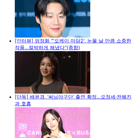
[인터뷰] 엄정화 "'오케이 마담2', 눈물 날 만큼 소중한
작품…절박하게 해냈다"(종합)
[단독] 배윤경, ’써닝야구단‘ 출연 확정…오정세·전혜진
과 호흡