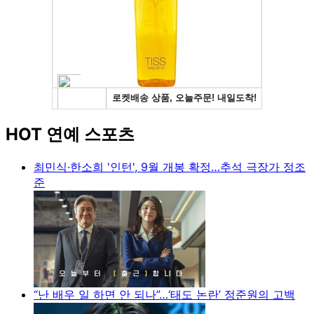
HOT 연예 스포츠
최민식·한소희 '인턴', 9월 개봉 확정…추석 극장가 정조
준
“난 배우 일 하면 안 되나”…‘태도 논란’ 정준원의 고백