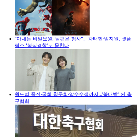
"아내는 비밀요원, 남편은 형사"… 차태현·엄지원, 넷플
릭스 '복직경찰'로 뭉친다
월드컵 졸전·국회 청문회·압수수색까지...'쑥대밭' 된 축
구협회