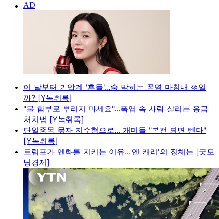
이 날부터 기압계 '흔들'...숨 막히는 폭염 마침내 꺾일
까? [Y녹취록]
"물 함부로 뿌리지 마세요"...폭염 속 사람 살리는 응급
처치법 [Y녹취록]
단일종목 묶자 지수형으로... 개미들 "본전 되면 뺀다"
[Y녹취록]
트럼프가 엔화를 지키는 이유...'엔 캐리'의 정체는 [굿모
닝경제]