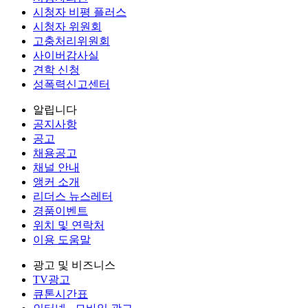
시청자 비평 플러스
시청자 위원회
고충처리위원회
사이버감사실
견학 신청
성폭력신고센터
알립니다
공지사항
공고
채용공고
채널 안내
앵커 소개
리더스 뉴스레터
경품이벤트
위치 및 연락처
이용 도움말
광고 및 비즈니스
TV광고
큐톤시간표