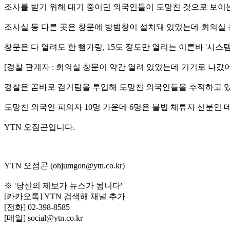
조사를 받기 위해 대기 중이던 외국인들이 도망친 것으로 보이
조사실 등 다른 곳은 창문에 방범창이 설치돼 있었는데 회의실
창문은 다 열려도 한 뼘가량, 15도 정도만 열리는 이른바 '시스
[경찰 관계자 : 회의실 창문이 약간 열려 있었는데 거기로 나갔어
경찰은 곧바로 검거팀을 투입해 도망친 외국인들을 추적하고 있
도망친 외국인 피의자 10명 가운데 6명은 불법 체류자 신분인
YTN 오점곤입니다.
YTN 오점곤 (ohjumgon@ytn.co.kr)
※ '당신의 제보가 뉴스가 됩니다'
[카카오톡] YTN 검색해 채널 추가
[전화] 02-398-8585
[메일] social@ytn.co.kr