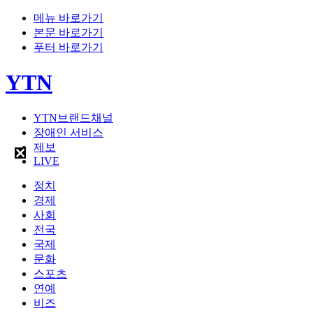
메뉴 바로가기
본문 바로가기
푸터 바로가기
YTN
YTN브랜드채널
장애인 서비스
제보
LIVE
정치
경제
사회
전국
국제
문화
스포츠
연예
비즈