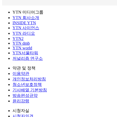
YTN 미디어그룹
YTN 회사소개
INSIDE YTN
YTN 사이언스
YTN 라디오
YTN2
YTN dmb
YTN world
YTN서울타워
저널리즘 연구소
약관 및 정책
이용약관
개인정보처리방침
청소년보호정책
기사배열 기본방침
방송편성규약
윤리강령
시청자실
시청자의견