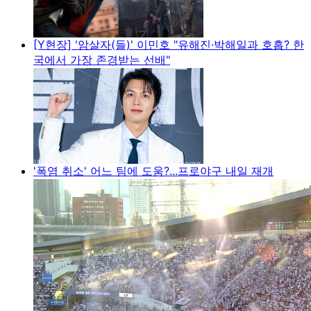
[Y현장] '암살자(들)' 이민호 "유해진·박해일과 호흡? 한
국에서 가장 존경받는 선배"
'폭염 취소' 어느 팀에 도움?...프로야구 내일 재개