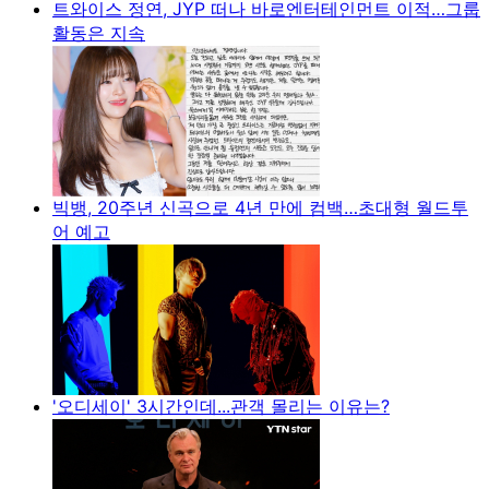
트와이스 정연, JYP 떠나 바로엔터테인먼트 이적…그룹
활동은 지속
빅뱅, 20주년 신곡으로 4년 만에 컴백…초대형 월드투
어 예고
'오디세이' 3시간인데...관객 몰리는 이유는?