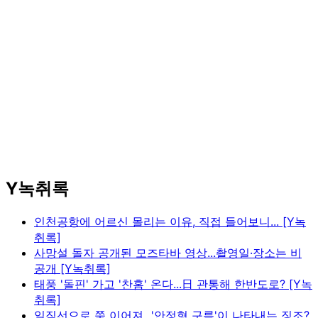
Y녹취록
인천공항에 어르신 몰리는 이유, 직접 들어보니... [Y녹
취록]
사망설 돌자 공개된 모즈타바 영상...촬영일·장소는 비
공개 [Y녹취록]
태풍 '돌핀' 가고 '찬홈' 온다...日 관통해 한반도로? [Y녹
취록]
일직선으로 쭉 이어져...'안정형 구름'이 나타내는 징조?