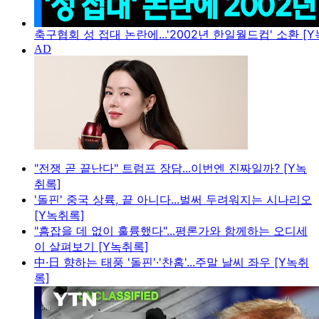
축구협회 성 접대 논란에...'2002년 한일월드컵' 소환 [
"전쟁 곧 끝난다" 트럼프 장담...이번엔 진짜일까? [Y녹
취록]
'돌핀' 중국 상륙, 끝 아니다...벌써 두려워지는 시나리오
[Y녹취록]
"흠잡을 데 없이 훌륭했다"...평론가와 함께하는 오디세
이 살펴보기 [Y녹취록]
中·日 향하는 태풍 '돌핀'·'찬홈'...주말 날씨 좌우 [Y녹취
록]