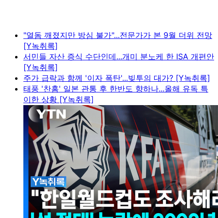
"열돔 깨졌지만 방심 불가"...전문가가 본 9월 더위 전망
[Y녹취록]
서민들 자산 증식 수단인데...개미 분노케 한 ISA 개편안
[Y녹취록]
주가 급락과 함께 '이자 폭탄'...빚투의 대가? [Y녹취록]
태풍 '찬홈' 일본 관통 후 한반도 향하나...올해 유독 특
이한 상황 [Y녹취록]