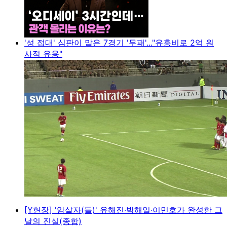
'성 접대' 심판이 맡은 7경기 '무패'..."유흥비로 2억 원
사적 유용"
[Y현장] '암살자(들)' 유해진·박해일·이민호가 완성한 그
날의 진실(종합)