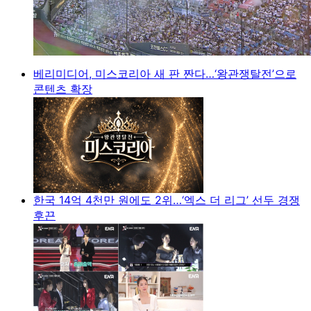
베리미디어, 미스코리아 새 판 짠다…‘왕관쟁탈전’으로
콘텐츠 확장
한국 14억 4천만 원에도 2위…‘엑스 더 리그’ 선두 경쟁
후끈