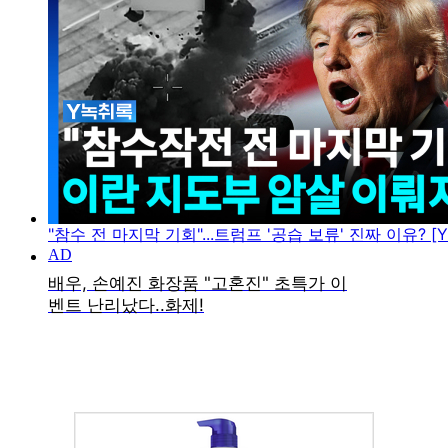
"참수 전 마지막 기회"...트럼프 '공습 보류' 진짜 이유? [