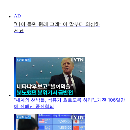
"세계의 선박들, 석유가 흐르도록 하라"...개전 106일만
에 전해진 종전합의