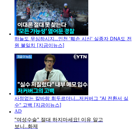
하늘도 무심하시지...인천 '훼손 시신' 실종자 DNA도 전
원 불일치 [지금이뉴스]
사정없는 칼바람 휘두르더니...저커버그 "AI 전환서 실
수" 고백 [지금이뉴스]