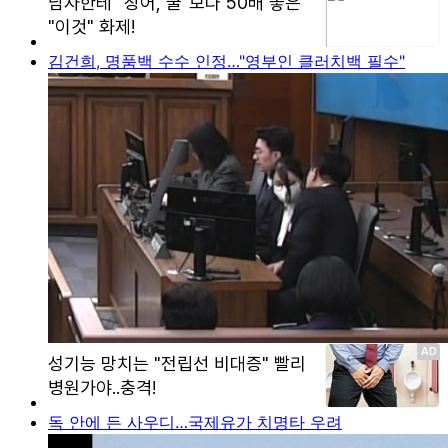
김건희, 명품백 수수 인정…"영부인 클러치백 필수"
독 안에 든 사우디…국제유가 치명타 우려