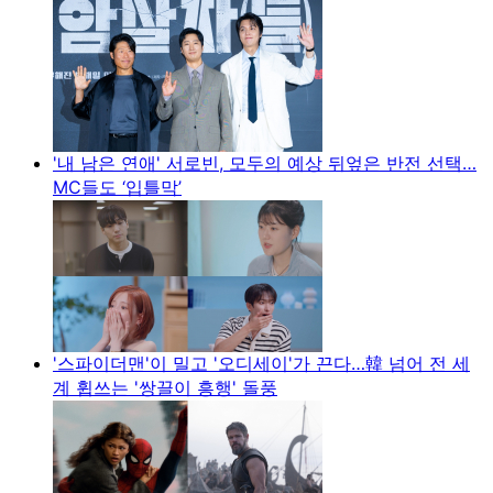
'내 남은 연애' 서로빈, 모두의 예상 뒤엎은 반전 선택…
MC들도 ‘입틀막’
'스파이더맨'이 밀고 '오디세이'가 끈다…韓 넘어 전 세
계 휩쓰는 '쌍끌이 흥행' 돌풍