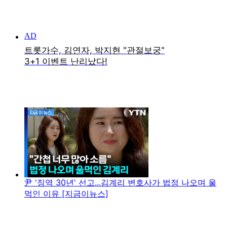
尹 '징역 30년' 선고...김계리 변호사가 법정 나오며 울
먹인 이유 [지금이뉴스]