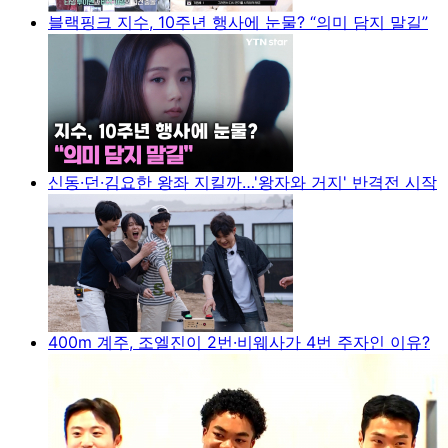
블랙핑크 지수, 10주년 행사에 눈물? “의미 담지 말길”
신동·던·김요한 왕좌 지킬까…'왕자와 거지' 반격전 시작
400m 계주, 조엘진이 2번·비웨사가 4번 주자인 이유?