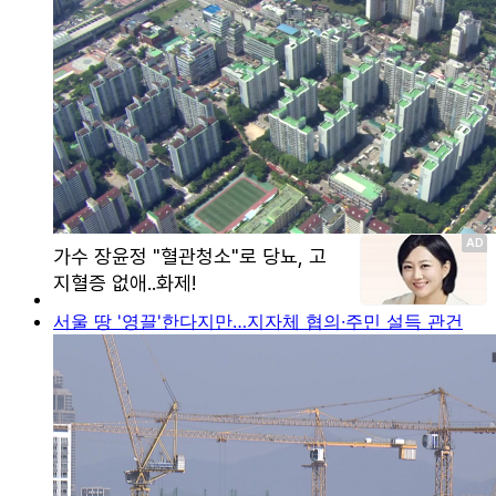
서울 땅 '영끌'한다지만…지자체 협의·주민 설득 관건