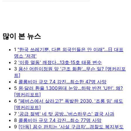
많이 본 뉴스
1
"한국 쓰레기뿐, 다른 외국인들은 안 이래"…日 대표
명소 '저격'
2
'이중 열돔' 깨졌다...13호·15호 태풍 변수
3
용산 어린이정원 앞 '근조 화환'...무슨 일? [앵커리포
트]
4
콜롬비아 규모 7.4 강진...최소한 47명 사망
5
원·달러 환율 1,300원대 눈앞...하락 반전 'U턴', 왜?
[앵커리포트]
6
"폐버스에서 살라고?" 폭발한 2030, '조롱 밈' 쇄도
[앵커리포트]
7
'공급 절벽' 네 탓 공방...'버스하우스' 결국 사과
8
콜롬비아 규모 7.4 강진...최소 77명 사망
9
[단독] 꼼수 판치는 '사설 구급차'...경찰도 복지부도