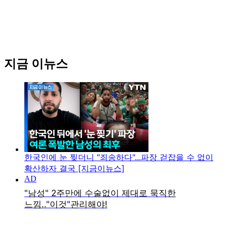
지금 이뉴스
한국인에 눈 찢더니 "죄송하다"...파장 걷잡을 수 없이
확산하자 결국 [지금이뉴스]