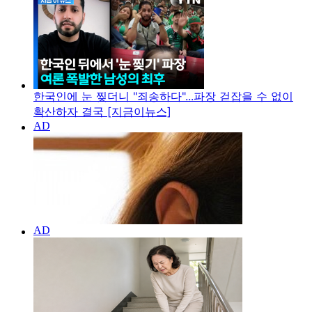
한국인에 눈 찢더니 "죄송하다"...파장 걷잡을 수 없이
확산하자 결국 [지금이뉴스]