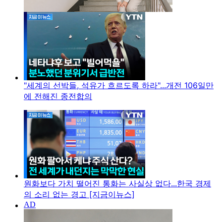
"세계의 선박들, 석유가 흐르도록 하라"...개전 106일만
에 전해진 종전합의
원화보다 가치 떨어진 통화는 사실상 없다...한국 경제
의 소리 없는 경고 [지금이뉴스]