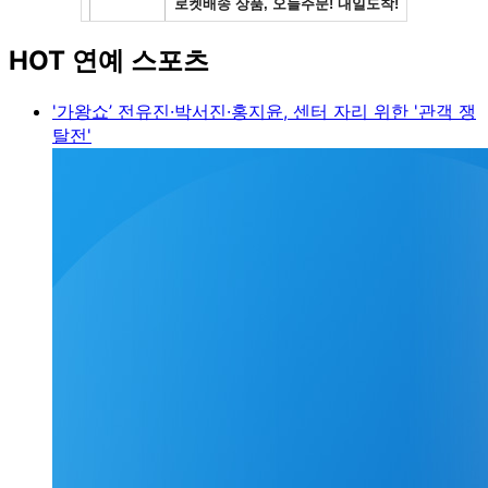
HOT 연예 스포츠
'가왕쇼’ 전유진·박서진·홍지윤, 센터 자리 위한 '관객 쟁
탈전'