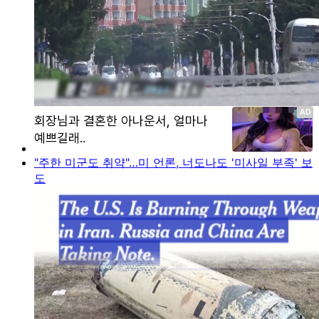
"주한 미군도 취약"…미 언론, 너도나도 '미사일 부족' 보
도