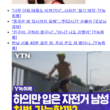
"너무 더워 태풍도 비껴간다"...사라진 '절기 매직' [Y녹
취록]
"중국은 밤 12시까지 일해"...'주52시간' 손볼까 [굿모닝
경제]
"친구야, 구하러 왔구나"..."아니? 나도 갇혔어" [Y녹취
록]
한낮 서울 40분 걸은 뒤, 두피 온도 재 봤더니...[Y녹취
록]