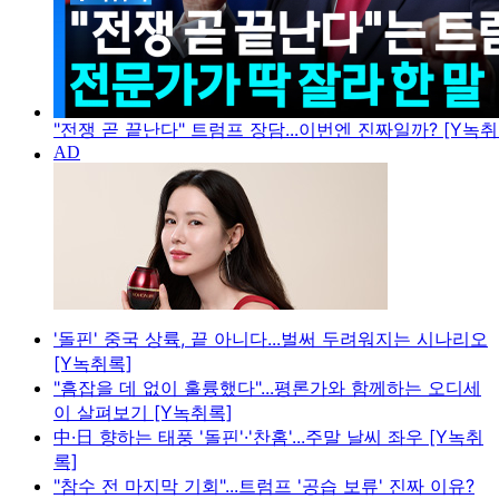
"전쟁 곧 끝난다" 트럼프 장담...이번엔 진짜일까? [Y녹취
'돌핀' 중국 상륙, 끝 아니다...벌써 두려워지는 시나리오
[Y녹취록]
"흠잡을 데 없이 훌륭했다"...평론가와 함께하는 오디세
이 살펴보기 [Y녹취록]
中·日 향하는 태풍 '돌핀'·'찬홈'...주말 날씨 좌우 [Y녹취
록]
"참수 전 마지막 기회"...트럼프 '공습 보류' 진짜 이유?