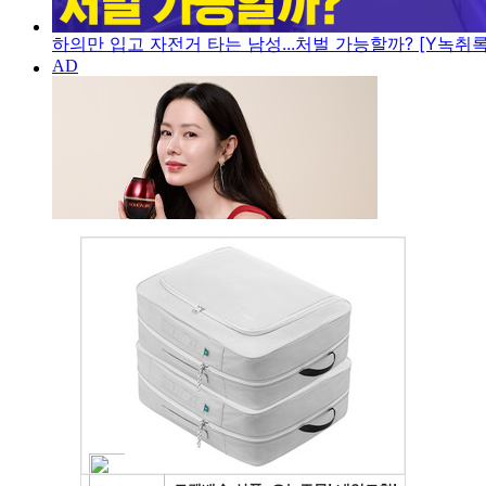
하의만 입고 자전거 타는 남성...처벌 가능할까? [Y녹취록