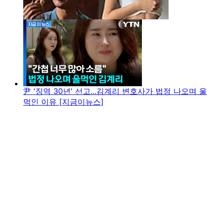
尹 '징역 30년' 선고...김계리 변호사가 법정 나오며 울
먹인 이유 [지금이뉴스]