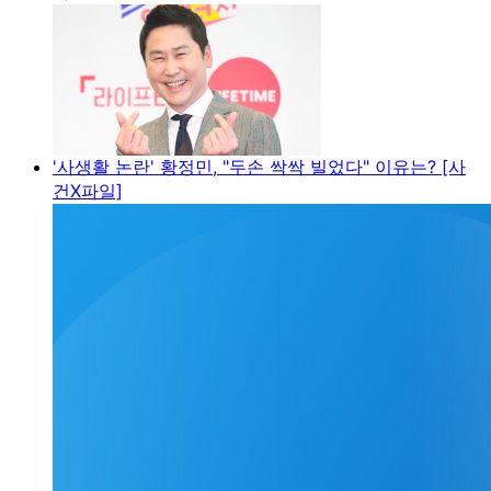
'사생활 논란' 황정민, "두손 싹싹 빌었다" 이유는? [사
건X파일]