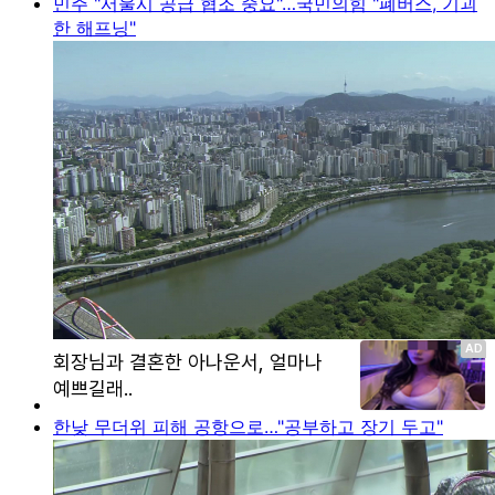
민주 "서울시 공급 협조 중요"…국민의힘 "폐버스, 기괴
한 해프닝"
한낮 무더위 피해 공항으로…"공부하고 장기 두고"