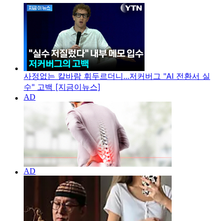
사정없는 칼바람 휘두르더니...저커버그 "AI 전환서 실
수" 고백 [지금이뉴스]