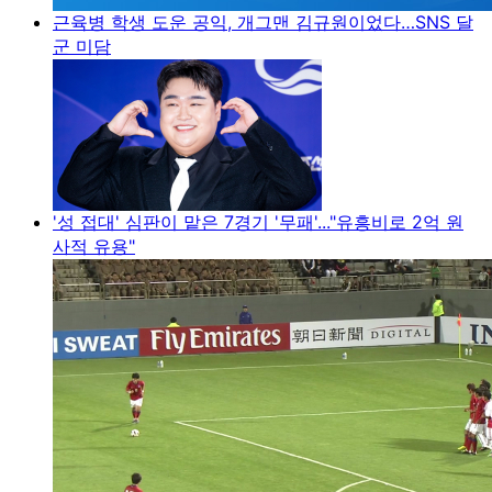
근육병 학생 도운 공익, 개그맨 김규원이었다…SNS 달
군 미담
'성 접대' 심판이 맡은 7경기 '무패'..."유흥비로 2억 원
사적 유용"