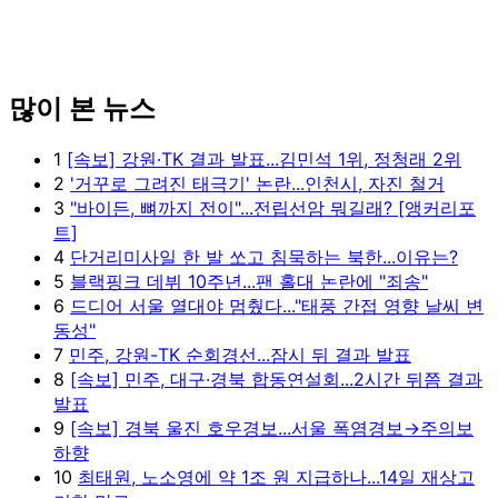
많이 본 뉴스
1
[속보] 강원·TK 결과 발표...김민석 1위, 정청래 2위
2
'거꾸로 그려진 태극기' 논란...인천시, 자진 철거
3
"바이든, 뼈까지 전이"...전립선암 뭐길래? [앵커리포
트]
4
단거리미사일 한 발 쏘고 침묵하는 북한...이유는?
5
블랙핑크 데뷔 10주년...팬 홀대 논란에 "죄송"
6
드디어 서울 열대야 멈췄다..."태풍 간접 영향 날씨 변
동성"
7
민주, 강원-TK 순회경선...잠시 뒤 결과 발표
8
[속보] 민주, 대구·경북 합동연설회...2시간 뒤쯤 결과
발표
9
[속보] 경북 울진 호우경보...서울 폭염경보→주의보
하향
10
최태원, 노소영에 약 1조 원 지급하나...14일 재상고