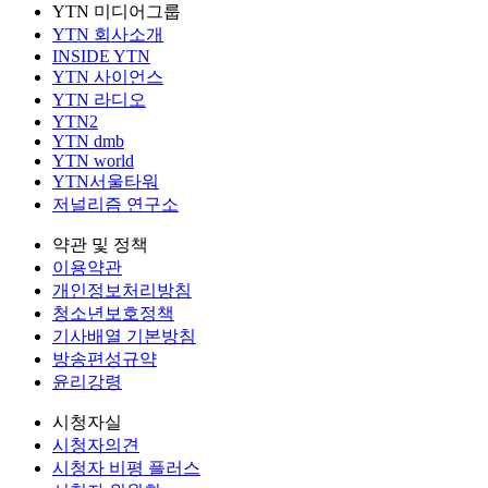
YTN 미디어그룹
YTN 회사소개
INSIDE YTN
YTN 사이언스
YTN 라디오
YTN2
YTN dmb
YTN world
YTN서울타워
저널리즘 연구소
약관 및 정책
이용약관
개인정보처리방침
청소년보호정책
기사배열 기본방침
방송편성규약
윤리강령
시청자실
시청자의견
시청자 비평 플러스