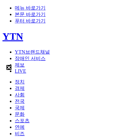
메뉴 바로가기
본문 바로가기
푸터 바로가기
YTN
YTN브랜드채널
장애인 서비스
제보
LIVE
정치
경제
사회
전국
국제
문화
스포츠
연예
비즈