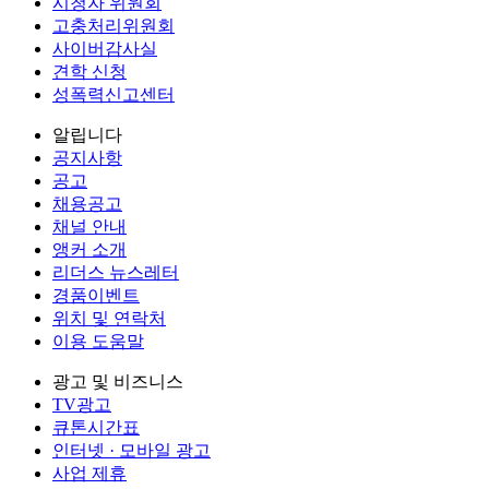
시청자 위원회
고충처리위원회
사이버감사실
견학 신청
성폭력신고센터
알립니다
공지사항
공고
채용공고
채널 안내
앵커 소개
리더스 뉴스레터
경품이벤트
위치 및 연락처
이용 도움말
광고 및 비즈니스
TV광고
큐톤시간표
인터넷 · 모바일 광고
사업 제휴