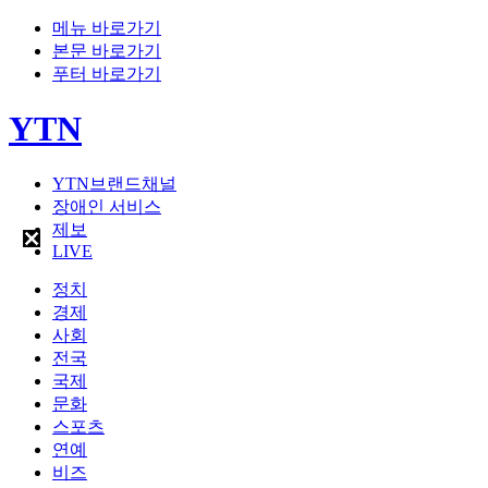
메뉴 바로가기
본문 바로가기
푸터 바로가기
YTN
YTN브랜드채널
장애인 서비스
제보
LIVE
정치
경제
사회
전국
국제
문화
스포츠
연예
비즈