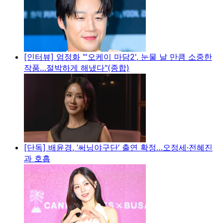
[인터뷰] 엄정화 "'오케이 마담2', 눈물 날 만큼 소중한
작품…절박하게 해냈다"(종합)
[단독] 배윤경, ’써닝야구단‘ 출연 확정…오정세·전혜진
과 호흡