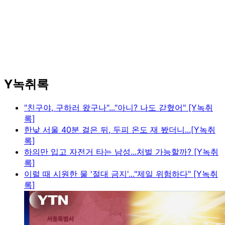
Y녹취록
"친구야, 구하러 왔구나"..."아니? 나도 갇혔어" [Y녹취
록]
한낮 서울 40분 걸은 뒤, 두피 온도 재 봤더니...[Y녹취
록]
하의만 입고 자전거 타는 남성...처벌 가능할까? [Y녹취
록]
이럴 때 시원한 물 '절대 금지'..."제일 위험하다" [Y녹취
록]