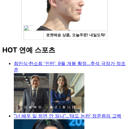
HOT 연예 스포츠
최민식·한소희 '인턴', 9월 개봉 확정…추석 극장가 정조
준
“난 배우 일 하면 안 되나”…‘태도 논란’ 정준원의 고백