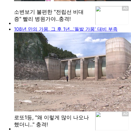
108년 만의 가뭄, 그 후 1년…'돌발 가뭄' 대비 부족