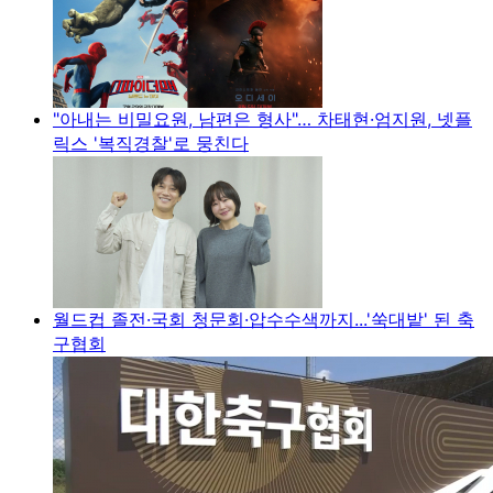
"아내는 비밀요원, 남편은 형사"… 차태현·엄지원, 넷플
릭스 '복직경찰'로 뭉친다
월드컵 졸전·국회 청문회·압수수색까지...'쑥대밭' 된 축
구협회