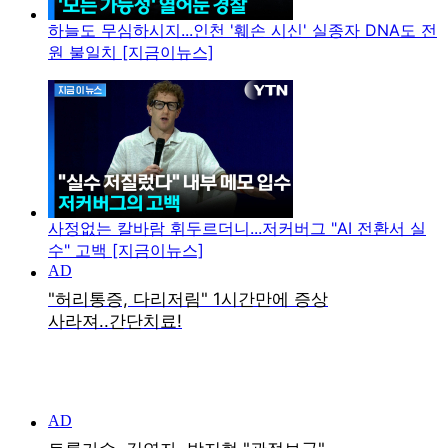
하늘도 무심하시지...인천 '훼손 시신' 실종자 DNA도 전
원 불일치 [지금이뉴스]
사정없는 칼바람 휘두르더니...저커버그 "AI 전환서 실
수" 고백 [지금이뉴스]