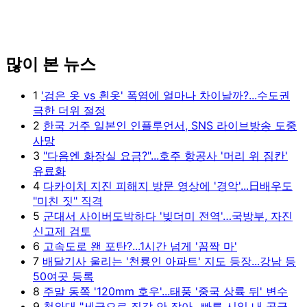
많이 본 뉴스
1
'검은 옷 vs 흰옷' 폭염에 얼마나 차이날까?...수도권
극한 더위 절정
2
한국 거주 일본인 인플루언서, SNS 라이브방송 도중
사망
3
"다음엔 화장실 요금?"...호주 항공사 '머리 위 짐칸'
유료화
4
다카이치 지진 피해지 방문 영상에 '경악'...日배우도
"미친 짓" 직격
5
군대서 사이버도박하다 '빚더미 전역'…국방부, 자진
신고제 검토
6
고속도로 왠 포탄?...1시간 넘게 '꼼짝 마'
7
배달기사 울리는 '천룡인 아파트' 지도 등장...강남 등
50여곳 등록
8
주말 동쪽 '120mm 호우'...태풍 '중국 상륙 뒤' 변수
9
청와대 "세금으로 집값 안 잡아...빠른 시일 내 공급