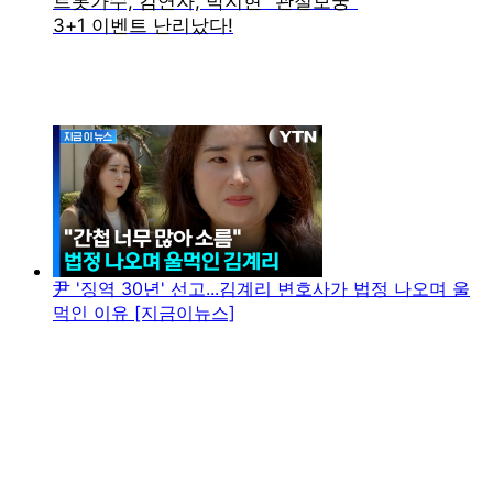
尹 '징역 30년' 선고...김계리 변호사가 법정 나오며 울
먹인 이유 [지금이뉴스]