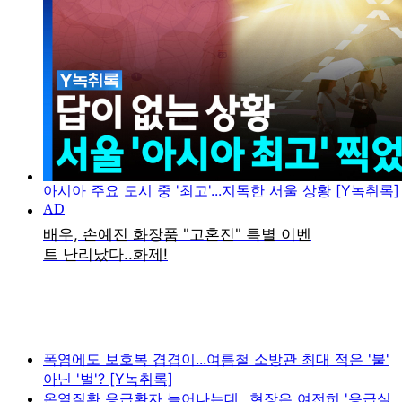
아시아 주요 도시 중 '최고'...지독한 서울 상황 [Y녹취록]
폭염에도 보호복 겹겹이...여름철 소방관 최대 적은 '불'
아닌 '벌'? [Y녹취록]
온열질환 응급환자 늘어나는데...현장은 여전히 '응급실