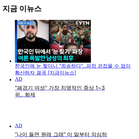
지금 이뉴스
한국인에 눈 찢더니 "죄송하다"...파장 걷잡을 수 없이
확산하자 결국 [지금이뉴스]