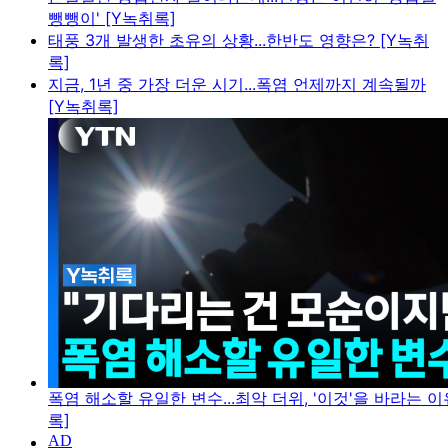
뺑뺑이' [Y녹취록]
태풍 3개 발생한 초유의 상황...한반도 영향은? [Y녹취
록]
지금, 1년 중 가장 더운 시기...폭염 언제까지 계속될까
[Y녹취록]
폭염 해소할 유일한 변수...최악 더위, '이것'을 바라는 이
록]