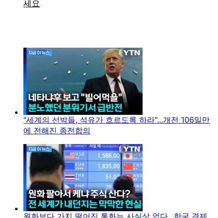
"세계의 선박들, 석유가 흐르도록 하라"...개전 106일만
에 전해진 종전합의
원화보다 가치 떨어진 통화는 사실상 없다...한국 경제