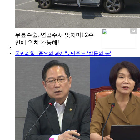
국민의힘 "증오의 과세"…민주도 '발등의 불'