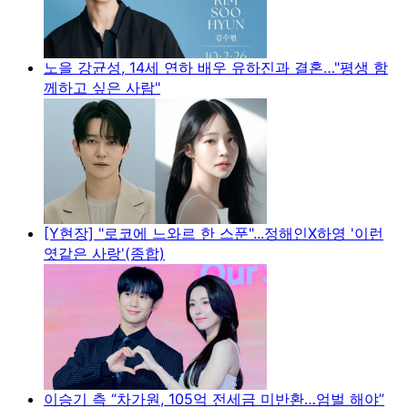
노을 강균성, 14세 연하 배우 유하진과 결혼…"평생 함
께하고 싶은 사람"
[Y현장] "로코에 느와르 한 스푼"...정해인X하영 '이런
엿같은 사랑'(종합)
이승기 측 “차가원, 105억 전세금 미반환…엄벌 해야”