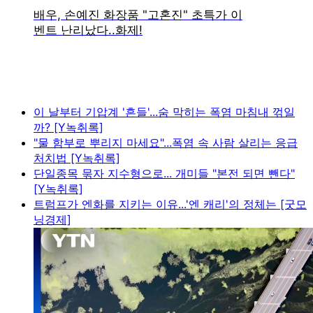
이 날부터 기압계 '흔들'...숨 막히는 폭염 마침내 꺾일
까? [Y녹취록]
"물 함부로 뿌리지 마세요"...폭염 속 사람 살리는 응급
처치법 [Y녹취록]
단일종목 묶자 지수형으로... 개미들 "본전 되면 뺀다"
[Y녹취록]
트럼프가 엔화를 지키는 이유...'엔 캐리'의 정체는 [굿모
닝경제]