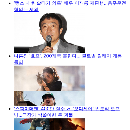
'뺑소니 후 술타기 의혹' 배우 이재룡 재판행…음주운전
혐의는 제외
나홍진 '호프', 200개국 홀린다… 글로벌 릴레이 개봉
돌입
'스파이더맨' 400만 질주 vs '오디세이' 압도적 오프
닝…극장가 싹쓸이한 두 괴물