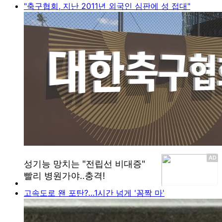
"축구협회, 지난 2011년 외국인 심판에 성 접대"
고속도로 왠 포탄?…1시간 넘게 '꼼짝 마'