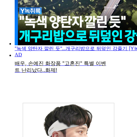
"녹색 양탄자 깔린 듯"...개구리밥으로 뒤덮인 강줄기 [Y