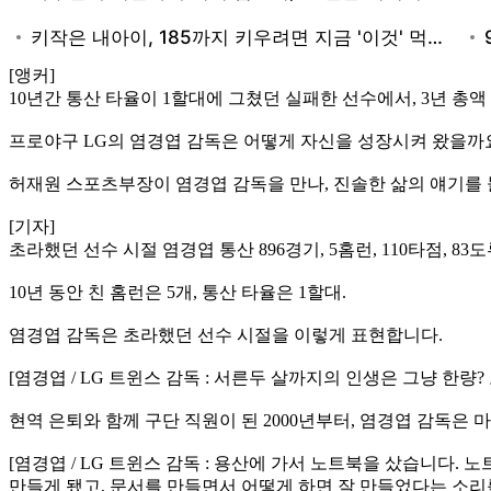
[앵커]
10년간 통산 타율이 1할대에 그쳤던 실패한 선수에서, 3년 총액
프로야구 LG의 염경엽 감독은 어떻게 자신을 성장시켜 왔을까
허재원 스포츠부장이 염경엽 감독을 만나, 진솔한 삶의 얘기를
[기자]
초라했던 선수 시절 염경엽 통산 896경기, 5홈런, 110타점, 83도루 
10년 동안 친 홈런은 5개, 통산 타율은 1할대.
염경엽 감독은 초라했던 선수 시절을 이렇게 표현합니다.
[염경엽 / LG 트윈스 감독 : 서른두 살까지의 인생은 그냥 한량
현역 은퇴와 함께 구단 직원이 된 2000년부터, 염경엽 감독은
[염경엽 / LG 트윈스 감독 : 용산에 가서 노트북을 샀습니다
만들게 됐고, 문서를 만들면서 어떻게 하면 잘 만들었다는 소리를