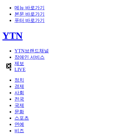
메뉴 바로가기
본문 바로가기
푸터 바로가기
YTN
YTN브랜드채널
장애인 서비스
제보
LIVE
정치
경제
사회
전국
국제
문화
스포츠
연예
비즈