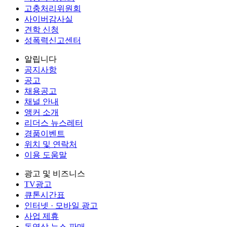
고충처리위원회
사이버감사실
견학 신청
성폭력신고센터
알립니다
공지사항
공고
채용공고
채널 안내
앵커 소개
리더스 뉴스레터
경품이벤트
위치 및 연락처
이용 도움말
광고 및 비즈니스
TV광고
큐톤시간표
인터넷 · 모바일 광고
사업 제휴
동영상 뉴스 판매