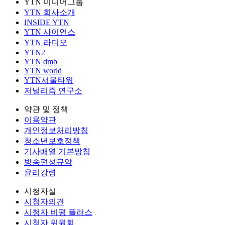
YTN 미디어그룹
YTN 회사소개
INSIDE YTN
YTN 사이언스
YTN 라디오
YTN2
YTN dmb
YTN world
YTN서울타워
저널리즘 연구소
약관 및 정책
이용약관
개인정보처리방침
청소년보호정책
기사배열 기본방침
방송편성규약
윤리강령
시청자실
시청자의견
시청자 비평 플러스
시청자 위원회