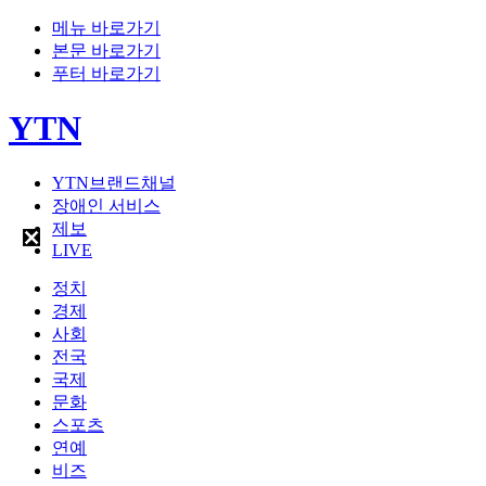
메뉴 바로가기
본문 바로가기
푸터 바로가기
YTN
YTN브랜드채널
장애인 서비스
제보
LIVE
정치
경제
사회
전국
국제
문화
스포츠
연예
비즈