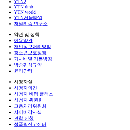
YTN2
YTN dmb
YTN world
YTN서울타워
저널리즘 연구소
약관 및 정책
이용약관
개인정보처리방침
청소년보호정책
기사배열 기본방침
방송편성규약
윤리강령
시청자실
시청자의견
시청자 비평 플러스
시청자 위원회
고충처리위원회
사이버감사실
견학 신청
성폭력신고센터