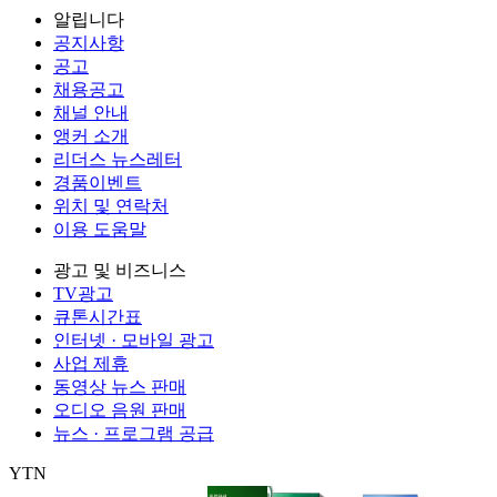
알립니다
공지사항
공고
채용공고
채널 안내
앵커 소개
리더스 뉴스레터
경품이벤트
위치 및 연락처
이용 도움말
광고 및 비즈니스
TV광고
큐톤시간표
인터넷 · 모바일 광고
사업 제휴
동영상 뉴스 판매
오디오 음원 판매
뉴스 · 프로그램 공급
YTN
㈜와이티엔
서울특별시 마포구 상암산로 76 (상암동)
대표전화: 0