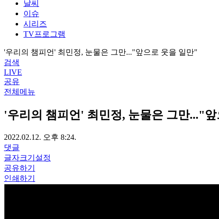
날씨
이슈
시리즈
TV프로그램
'우리의 챔피언' 최민정, 눈물은 그만..."앞으로 웃을 일만"
검색
LIVE
공유
전체메뉴
'우리의 챔피언' 최민정, 눈물은 그만..."
2022.02.12. 오후 8:24.
댓글
글자크기설정
공유하기
인쇄하기