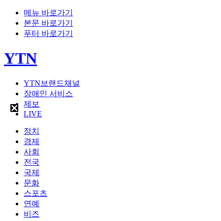
메뉴 바로가기
본문 바로가기
푸터 바로가기
YTN
YTN브랜드채널
장애인 서비스
제보
LIVE
정치
경제
사회
전국
국제
문화
스포츠
연예
비즈