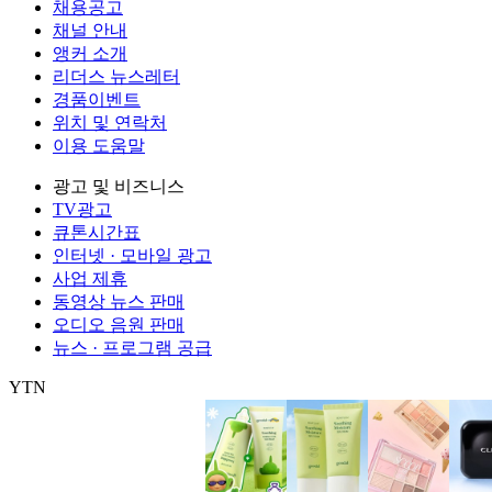
채용공고
채널 안내
앵커 소개
리더스 뉴스레터
경품이벤트
위치 및 연락처
이용 도움말
광고 및 비즈니스
TV광고
큐톤시간표
인터넷 · 모바일 광고
사업 제휴
동영상 뉴스 판매
오디오 음원 판매
뉴스 · 프로그램 공급
YTN
㈜와이티엔
서울특별시 마포구 상암산로 76 (상암동)
대표전화: 0
제호: YTN
서울특별시 마포구 상암산로 76 (상암동)
등록번호: 서울
발행일자: 1999.06.01
대표전화: 02-398-8000
발행인: 김백
편집인 
Copyright (c) YTN. All rights reserved. 무단 전재, 재배포 및