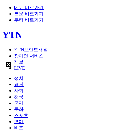
메뉴 바로가기
본문 바로가기
푸터 바로가기
YTN
YTN브랜드채널
장애인 서비스
제보
LIVE
정치
경제
사회
전국
국제
문화
스포츠
연예
비즈