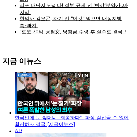
지금 이뉴스
한국인에 눈 찢더니 "죄송하다"...파장 걷잡을 수 없이
확산하자 결국 [지금이뉴스]