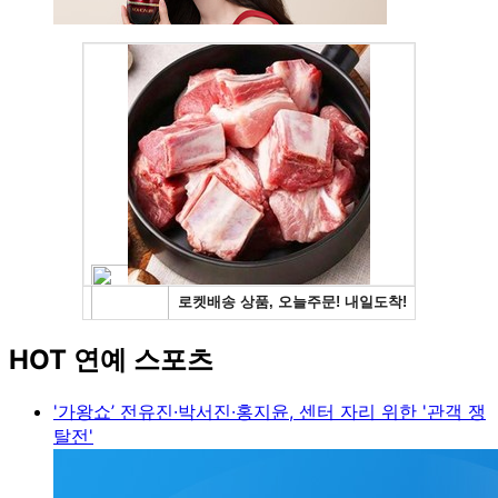
HOT 연예 스포츠
'가왕쇼’ 전유진·박서진·홍지윤, 센터 자리 위한 '관객 쟁
탈전'