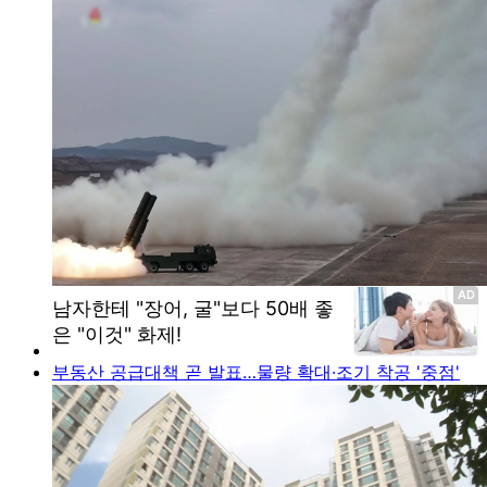
부동산 공급대책 곧 발표…물량 확대·조기 착공 '중점'