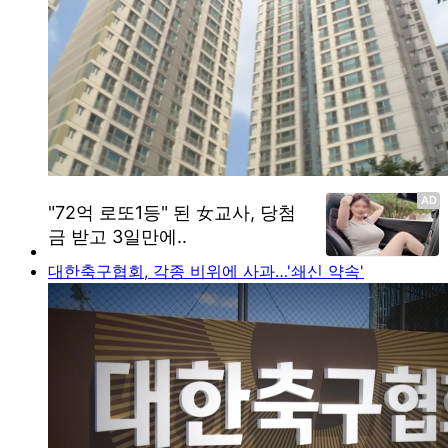
대한축구협회, 각종 비위에 사과…'쇄신 약속'