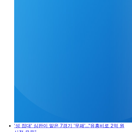
'성 접대' 심판이 맡은 7경기 '무패'..."유흥비로 2억 원
사적 유용"