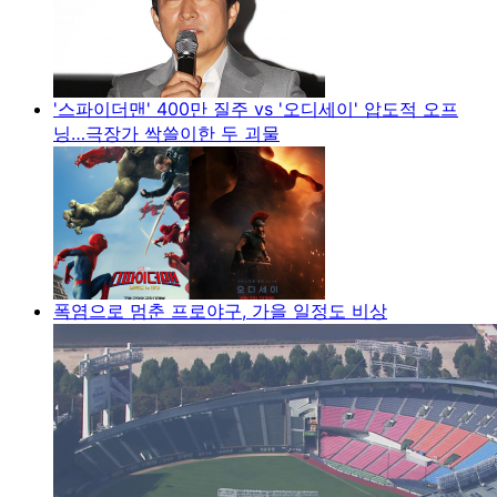
'스파이더맨' 400만 질주 vs '오디세이' 압도적 오프
닝…극장가 싹쓸이한 두 괴물
폭염으로 멈춘 프로야구, 가을 일정도 비상