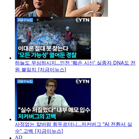
하늘도 무심하시지...인천 '훼손 시신' 실종자 DNA도 전
원 불일치 [지금이뉴스]
사정없는 칼바람 휘두르더니...저커버그 "AI 전환서 실
수" 고백 [지금이뉴스]