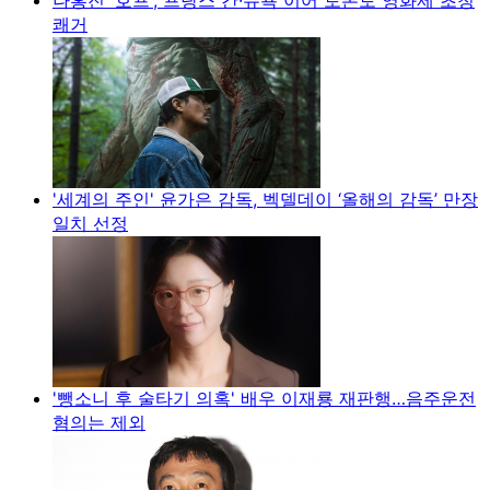
쾌거
'세계의 주인' 윤가은 감독, 벡델데이 ‘올해의 감독’ 만장
일치 선정
'뺑소니 후 술타기 의혹' 배우 이재룡 재판행…음주운전
혐의는 제외