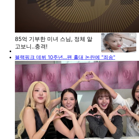
블랙핑크 데뷔 10주년…팬 홀대 논란에 "죄송"