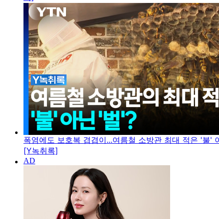
폭염에도 보호복 겹겹이...여름철 소방관 최대 적은 '불' 아
[Y녹취록]