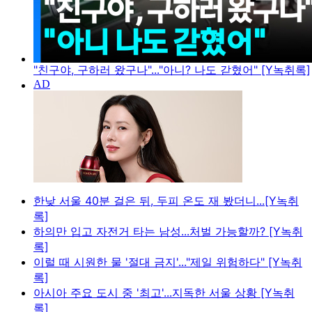
"친구야, 구하러 왔구나"..."아니? 나도 갇혔어" [Y녹취록]
한낮 서울 40분 걸은 뒤, 두피 온도 재 봤더니...[Y녹취
록]
하의만 입고 자전거 타는 남성...처벌 가능할까? [Y녹취
록]
이럴 때 시원한 물 '절대 금지'..."제일 위험하다" [Y녹취
록]
아시아 주요 도시 중 '최고'...지독한 서울 상황 [Y녹취
록]