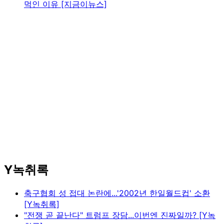
먹인 이유 [지금이뉴스]
Y녹취록
축구협회 성 접대 논란에...'2002년 한일월드컵' 소환
[Y녹취록]
"전쟁 곧 끝난다" 트럼프 장담...이번엔 진짜일까? [Y녹