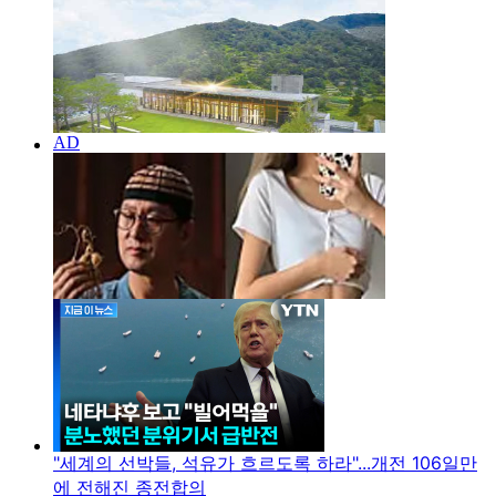
"세계의 선박들, 석유가 흐르도록 하라"...개전 106일만
에 전해진 종전합의