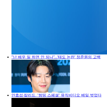
“난 배우 일 하면 안 되나”…‘태도 논란’ 정준원의 고백
안효섭·칼리드, '썸띵 스페셜' 뮤직비디오 베일 벗었다