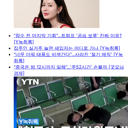
"참수 전 마지막 기회"...트럼프 '공습 보류' 진짜 이유?
[Y녹취록]
집주인 실거주 늘면 세입자는 어디로 가나 [Y녹취록]
"너무 더워 태풍도 비껴간다"...사라진 '절기 매직' [Y녹
취록]
"중국은 밤 12시까지 일해"...'주52시간' 손볼까 [굿모닝
경제]