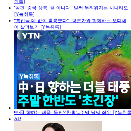
취록]
'돌핀' 중국 상륙, 끝 아니다...벌써 두려워지는 시나리오
[Y녹취록]
"흠잡을 데 없이 훌륭했다"...평론가와 함께하는 오디세
이 살펴보기 [Y녹취록]
中·日 향하는 태풍 '돌핀'·'찬홈'...주말 날씨 좌우 [Y녹취록