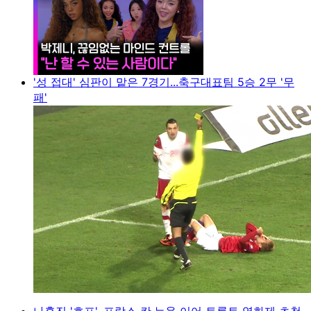
'성 접대' 심판이 맡은 7경기...축구대표팀 5승 2무 '무
패'
나홍진 '호프', 프랑스 칸·뉴욕 이어 토론토 영화제 초청