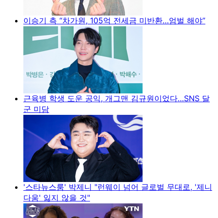
이승기 측 “차가원, 105억 전세금 미반환…엄벌 해야”
근육병 학생 도운 공익, 개그맨 김규원이었다…SNS 달
군 미담
'스타뉴스룸' 박제니 "런웨이 넘어 글로벌 무대로, '제니
다움' 잃지 않을 것"