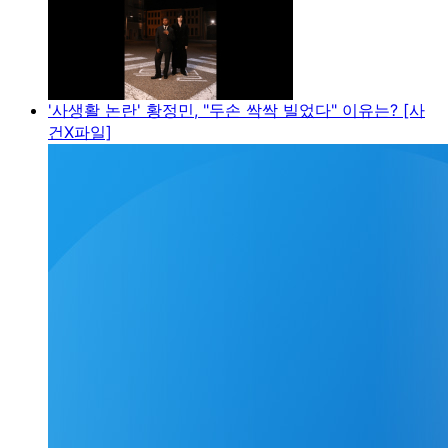
'사생활 논란' 황정민, "두손 싹싹 빌었다" 이유는? [사
건X파일]