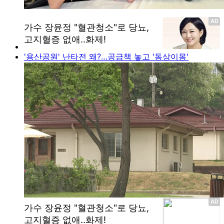
'용산공원' 난타전 왜?…공급책 놓고 '동상이몽'