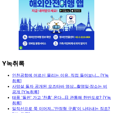
Y녹취록
인천공항에 어르신 몰리는 이유, 직접 들어보니... [Y녹
취록]
사망설 돌자 공개된 모즈타바 영상...촬영일·장소는 비
공개 [Y녹취록]
태풍 '돌핀' 가고 '찬홈' 온다...日 관통해 한반도로? [Y녹
취록]
일직선으로 쭉 이어져...'안정형 구름'이 나타내는 징조?