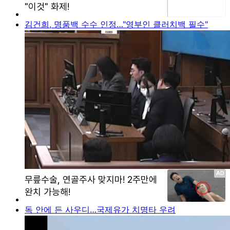
김건희, 명품백 수수 인정…"영부인 클러치백 필수"
독 안에 든 사우디…국제유가 치명타 우려