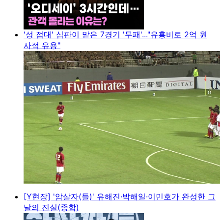
'성 접대' 심판이 맡은 7경기 '무패'..."유흥비로 2억 원
사적 유용"
[Y현장] '암살자(들)' 유해진·박해일·이민호가 완성한 그
날의 진실(종합)