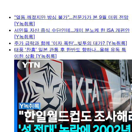
"열돔 깨졌지만 방심 불가"...전문가가 본 9월 더위 전망
[Y녹취록]
서민들 자산 증식 수단인데...개미 분노케 한 ISA 개편안
[Y녹취록]
주가 급락과 함께 '이자 폭탄'...빚투의 대가? [Y녹취록]
태풍 '찬홈' 일본 관통 후 한반도 향하나...올해 유독 특
이한 상황 [Y녹취록]