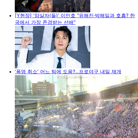
[Y현장] '암살자(들)' 이민호 "유해진·박해일과 호흡? 한
국에서 가장 존경받는 선배"
'폭염 취소' 어느 팀에 도움?...프로야구 내일 재개