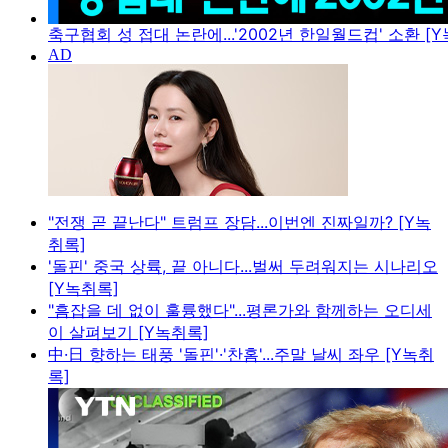
축구협회 성 접대 논란에...'2002년 한일월드컵' 소환 [
"전쟁 곧 끝난다" 트럼프 장담...이번엔 진짜일까? [Y녹
취록]
'돌핀' 중국 상륙, 끝 아니다...벌써 두려워지는 시나리오
[Y녹취록]
"흠잡을 데 없이 훌륭했다"...평론가와 함께하는 오디세
이 살펴보기 [Y녹취록]
中·日 향하는 태풍 '돌핀'·'찬홈'...주말 날씨 좌우 [Y녹취
록]