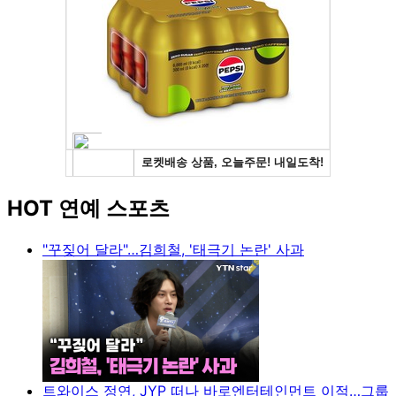
HOT 연예 스포츠
"꾸짖어 달라"…김희철, '태극기 논란' 사과
트와이스 정연, JYP 떠나 바로엔터테인먼트 이적…그룹