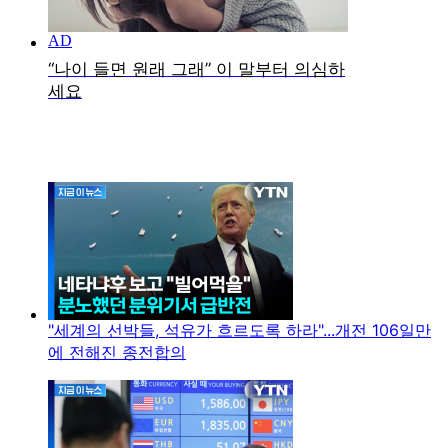
"세계의 선박들, 석유가 흐르도록 하라"...개전 106일만
에 전해진 종전합의