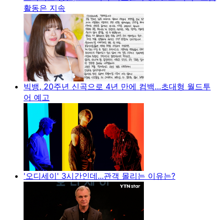
활동은 지속
빅뱅, 20주년 신곡으로 4년 만에 컴백…초대형 월드투
어 예고
'오디세이' 3시간인데...관객 몰리는 이유는?