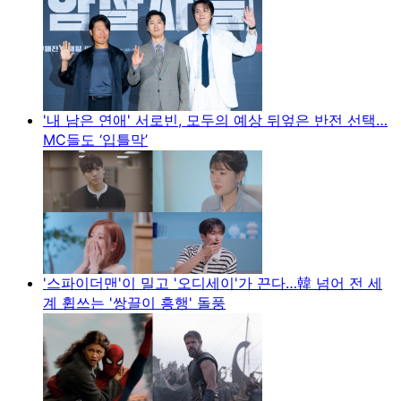
'내 남은 연애' 서로빈, 모두의 예상 뒤엎은 반전 선택…
MC들도 ‘입틀막’
'스파이더맨'이 밀고 '오디세이'가 끈다…韓 넘어 전 세
계 휩쓰는 '쌍끌이 흥행' 돌풍