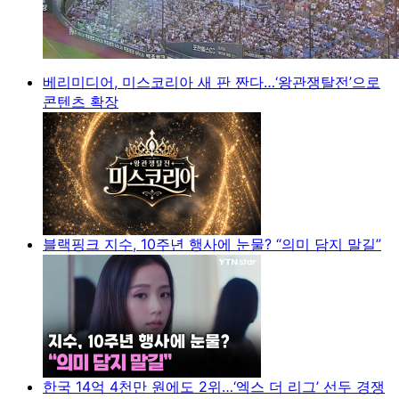
베리미디어, 미스코리아 새 판 짠다…‘왕관쟁탈전’으로
콘텐츠 확장
블랙핑크 지수, 10주년 행사에 눈물? “의미 담지 말길”
한국 14억 4천만 원에도 2위…‘엑스 더 리그’ 선두 경쟁