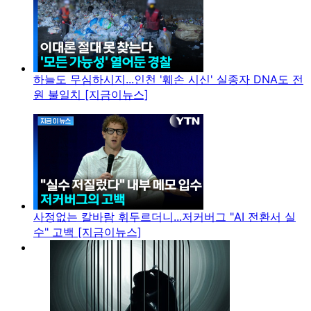
하늘도 무심하시지...인천 '훼손 시신' 실종자 DNA도 전
원 불일치 [지금이뉴스]
사정없는 칼바람 휘두르더니...저커버그 "AI 전환서 실
수" 고백 [지금이뉴스]