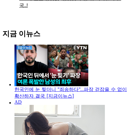
지금 이뉴스
한국인에 눈 찢더니 "죄송하다"...파장 걷잡을 수 없이
확산하자 결국 [지금이뉴스]