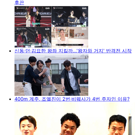
후끈
신동·던·김요한 왕좌 지킬까…'왕자와 거지' 반격전 시작
400m 계주, 조엘진이 2번·비웨사가 4번 주자인 이유?