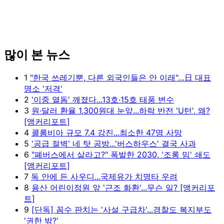
많이 본 뉴스
1
"한국 쓰레기뿐, 다른 외국인들은 안 이래"…日 대표
명소 '저격'
2
'이중 열돔' 깨졌다...13호·15호 태풍 변수
3
원·달러 환율 1,300원대 눈앞...하락 반전 'U턴', 왜?
[앵커리포트]
4
콜롬비아 규모 7.4 강진...최소한 47명 사망
5
'공급 절벽' 네 탓 공방...'버스하우스' 결국 사과
6
"폐버스에서 살라고?" 폭발한 2030, '조롱 밈' 쇄도
[앵커리포트]
7
독 안에 든 사우디...국제유가 치명타 우려
8
용산 어린이정원 앞 '근조 화환'...무슨 일? [앵커리포
트]
9
[단독] 꼼수 판치는 '사설 구급차'...경찰도 복지부도
'권한 밖?'