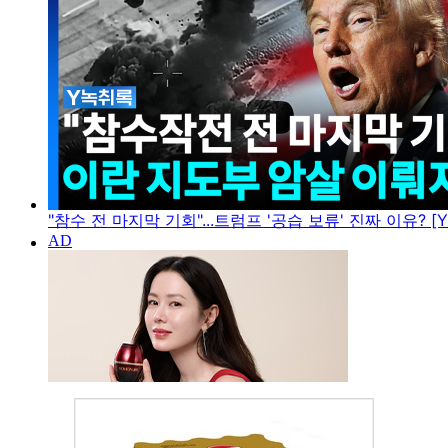
"참수 전 마지막 기회"...트럼프 '공습 보류' 진짜 이유? [