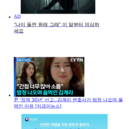
尹 '징역 30년' 선고...김계리 변호사가 법정 나오며 울
먹인 이유 [지금이뉴스]