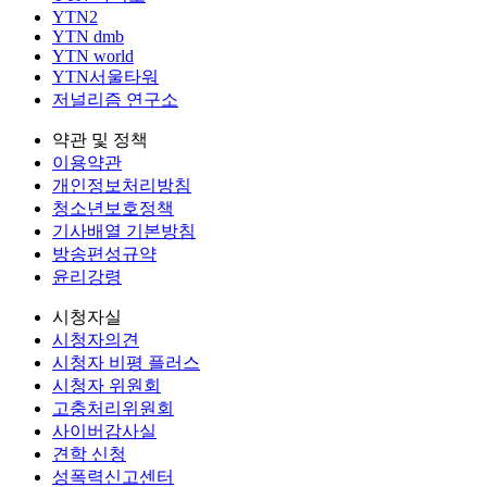
YTN2
YTN dmb
YTN world
YTN서울타워
저널리즘 연구소
약관 및 정책
이용약관
개인정보처리방침
청소년보호정책
기사배열 기본방침
방송편성규약
윤리강령
시청자실
시청자의견
시청자 비평 플러스
시청자 위원회
고충처리위원회
사이버감사실
견학 신청
성폭력신고센터