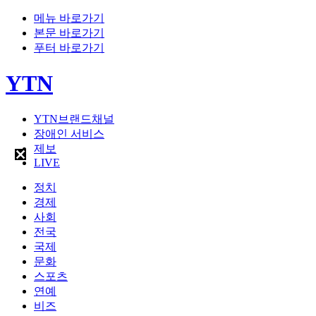
메뉴 바로가기
본문 바로가기
푸터 바로가기
YTN
YTN브랜드채널
장애인 서비스
제보
LIVE
정치
경제
사회
전국
국제
문화
스포츠
연예
비즈