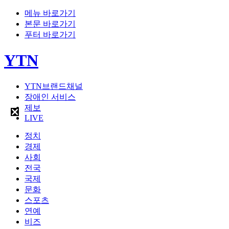
메뉴 바로가기
본문 바로가기
푸터 바로가기
YTN
YTN브랜드채널
장애인 서비스
제보
LIVE
정치
경제
사회
전국
국제
문화
스포츠
연예
비즈