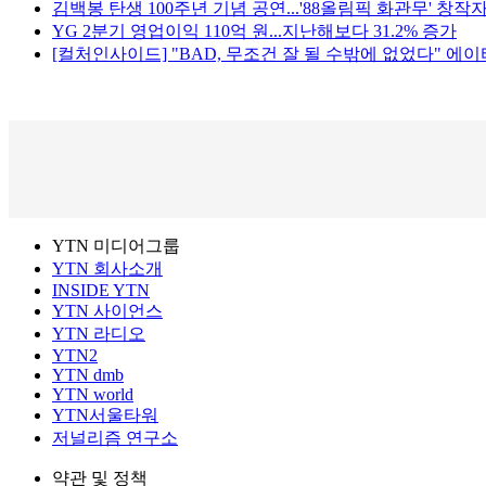
김백봉 탄생 100주년 기념 공연...'88올림픽 화관무' 창작
YG 2분기 영업이익 110억 원...지난해보다 31.2% 증가
[컬처인사이드] "BAD, 무조건 잘 될 수밖에 없었다" 에
YTN 미디어그룹
YTN 회사소개
INSIDE YTN
YTN 사이언스
YTN 라디오
YTN2
YTN dmb
YTN world
YTN서울타워
저널리즘 연구소
약관 및 정책