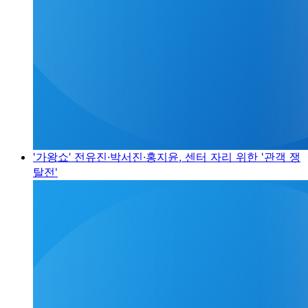
'가왕쇼’ 전유진·박서진·홍지윤, 센터 자리 위한 '관객 쟁
탈전'