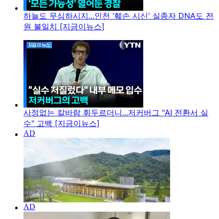
하늘도 무심하시지...인천 '훼손 시신' 실종자 DNA도 전
원 불일치 [지금이뉴스]
사정없는 칼바람 휘두르더니...저커버그 "AI 전환서 실
수" 고백 [지금이뉴스]