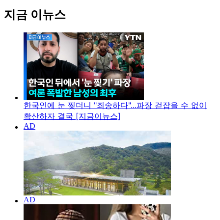
지금 이뉴스
한국인에 눈 찢더니 "죄송하다"...파장 걷잡을 수 없이
확산하자 결국 [지금이뉴스]