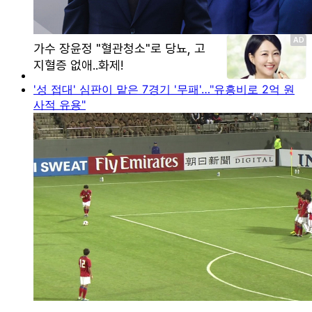
'성 접대' 심판이 맡은 7경기 '무패'…"유흥비로 2억 원
사적 유용"