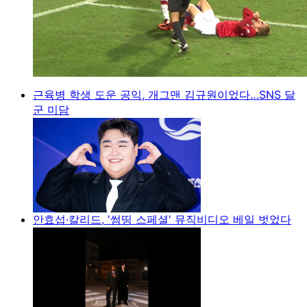
근육병 학생 도운 공익, 개그맨 김규원이었다…SNS 달
군 미담
안효섭·칼리드, '썸띵 스페셜' 뮤직비디오 베일 벗었다