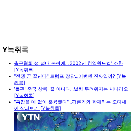
Y녹취록
축구협회 성 접대 논란에...'2002년 한일월드컵' 소환
[Y녹취록]
"전쟁 곧 끝난다" 트럼프 장담...이번엔 진짜일까? [Y녹
취록]
'돌핀' 중국 상륙, 끝 아니다...벌써 두려워지는 시나리오
[Y녹취록]
"흠잡을 데 없이 훌륭했다"...평론가와 함께하는 오디세
이 살펴보기 [Y녹취록]