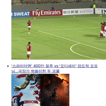
'스파이더맨' 400만 질주 vs '오디세이' 압도적 오프
닝…극장가 싹쓸이한 두 괴물