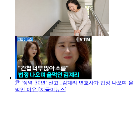
尹 '징역 30년' 선고...김계리 변호사가 법정 나오며 울
먹인 이유 [지금이뉴스]