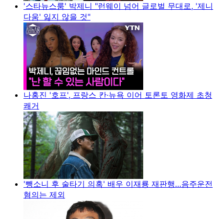
'스타뉴스룸' 박제니 "런웨이 넘어 글로벌 무대로, '제니
다움' 잃지 않을 것"
나홍진 '호프', 프랑스 칸·뉴욕 이어 토론토 영화제 초청
쾌거
'뺑소니 후 술타기 의혹' 배우 이재룡 재판행…음주운전
혐의는 제외