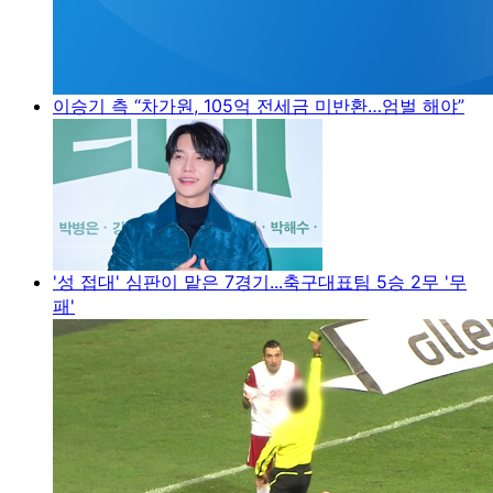
이승기 측 “차가원, 105억 전세금 미반환…엄벌 해야”
'성 접대' 심판이 맡은 7경기...축구대표팀 5승 2무 '무
패'