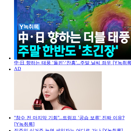
中·日 향하는 태풍 '돌핀'·'찬홈'...주말 날씨 좌우 [Y녹취록
"참수 전 마지막 기회"...트럼프 '공습 보류' 진짜 이유?
[Y녹취록]
집주인 실거주 늘면 세입자는 어디로 가나 [Y녹취록]