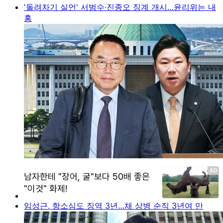
'돌려차기 실언' 서범수·진종오 징계 개시…윤리위는 내
홍
임성근, 항소심도 징역 3년…채 상병 순직 3년여 만