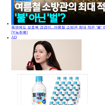
폭염에도 보호복 겹겹이...여름철 소방관 최대 적은 '불' 아
[Y녹취록]