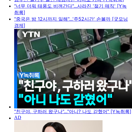
"너무 더워 태풍도 비껴간다"...사라진 '절기 매직' [Y녹
취록]
"중국은 밤 12시까지 일해"...'주52시간' 손볼까 [굿모닝
경제]
"친구야, 구하러 왔구나"..."아니? 나도 갇혔어" [Y녹취록]