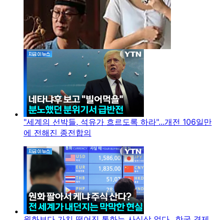
"세계의 선박들, 석유가 흐르도록 하라"...개전 106일만
에 전해진 종전합의
원화보다 가치 떨어진 통화는 사실상 없다...한국 경제