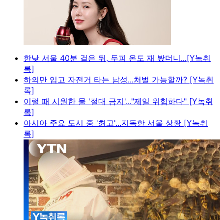
한낮 서울 40분 걸은 뒤, 두피 온도 재 봤더니...[Y녹취
록]
하의만 입고 자전거 타는 남성...처벌 가능할까? [Y녹취
록]
이럴 때 시원한 물 '절대 금지'..."제일 위험하다" [Y녹취
록]
아시아 주요 도시 중 '최고'...지독한 서울 상황 [Y녹취
록]