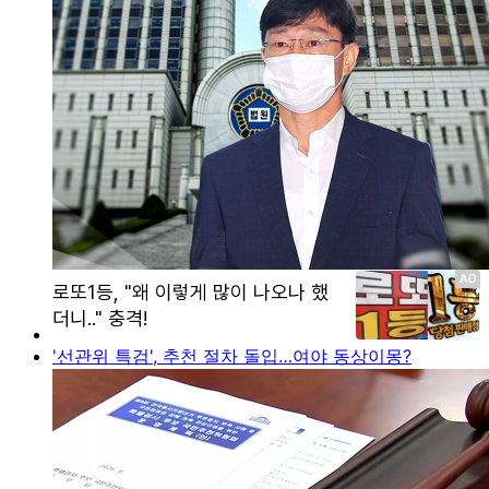
'선관위 특검', 추천 절차 돌입…여야 동상이몽?