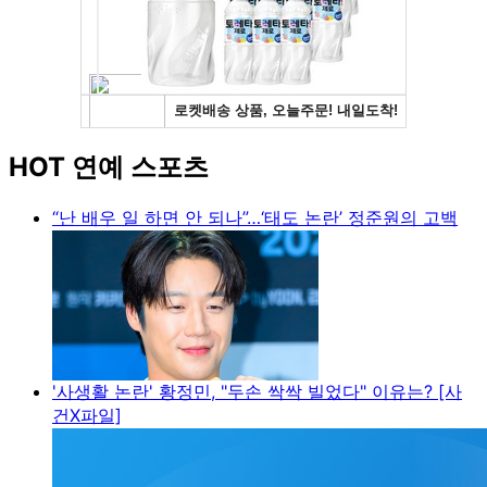
HOT 연예 스포츠
“난 배우 일 하면 안 되나”…‘태도 논란’ 정준원의 고백
'사생활 논란' 황정민, "두손 싹싹 빌었다" 이유는? [사
건X파일]