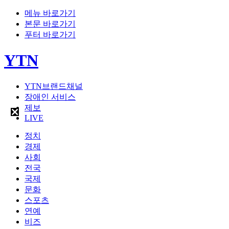
메뉴 바로가기
본문 바로가기
푸터 바로가기
YTN
YTN브랜드채널
장애인 서비스
제보
LIVE
정치
경제
사회
전국
국제
문화
스포츠
연예
비즈