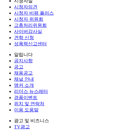
시청자실
시청자의견
시청자 비평 플러스
시청자 위원회
고충처리위원회
사이버감사실
견학 신청
성폭력신고센터
알립니다
공지사항
공고
채용공고
채널 안내
앵커 소개
리더스 뉴스레터
경품이벤트
위치 및 연락처
이용 도움말
광고 및 비즈니스
TV광고