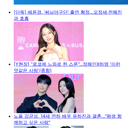
[단독] 배윤경, ’써닝야구단‘ 출연 확정…오정세·전혜진
과 호흡
[Y현장] "로코에 느와르 한 스푼"...정해인X하영 '이런
엿같은 사랑'(종합)
노을 강균성, 14세 연하 배우 유하진과 결혼…"평생 함
께하고 싶은 사람"