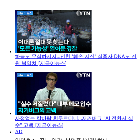
하늘도 무심하시지...인천 '훼손 시신' 실종자 DNA도 전
원 불일치 [지금이뉴스]
사정없는 칼바람 휘두르더니...저커버그 "AI 전환서 실
수" 고백 [지금이뉴스]