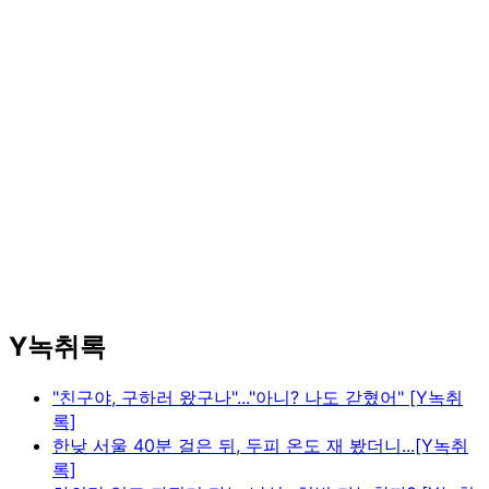
Y녹취록
"친구야, 구하러 왔구나"..."아니? 나도 갇혔어" [Y녹취
록]
한낮 서울 40분 걸은 뒤, 두피 온도 재 봤더니...[Y녹취
록]