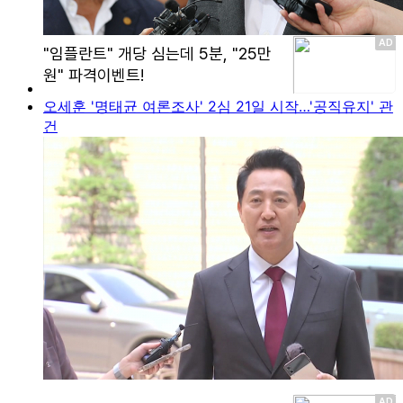
오세훈 '명태균 여론조사' 2심 21일 시작…'공직유지' 관
건