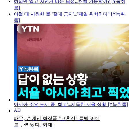
하의만 입고 자전거 타는 남성...처벌 가능할까? [Y녹취
록]
이럴 때 시원한 물 '절대 금지'..."제일 위험하다" [Y녹취
록]
아시아 주요 도시 중 '최고'...지독한 서울 상황 [Y녹취록]