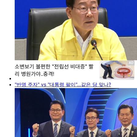
"반명 주자" vs "대통령 팔이"…같은 당 맞나?