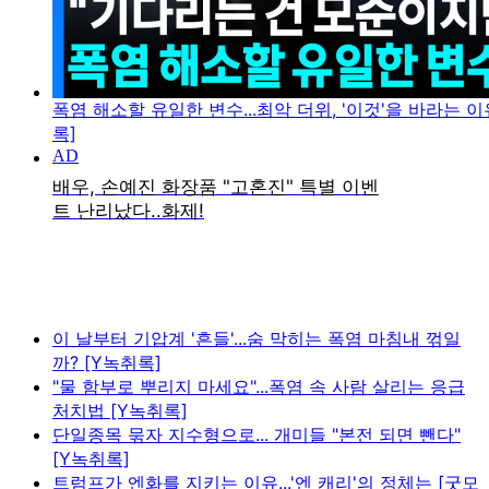
폭염 해소할 유일한 변수...최악 더위, '이것'을 바라는 이
록]
이 날부터 기압계 '흔들'...숨 막히는 폭염 마침내 꺾일
까? [Y녹취록]
"물 함부로 뿌리지 마세요"...폭염 속 사람 살리는 응급
처치법 [Y녹취록]
단일종목 묶자 지수형으로... 개미들 "본전 되면 뺀다"
[Y녹취록]
트럼프가 엔화를 지키는 이유...'엔 캐리'의 정체는 [굿모