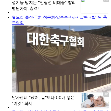
월드컵 졸전·국회 청문회·압수수색까지…'쑥대밭' 된 축
구협회