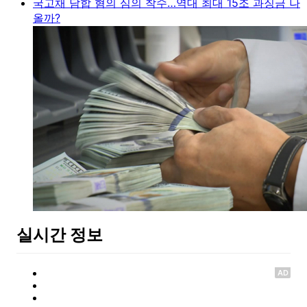
국고채 담합 혐의 심의 착수…역대 최대 15조 과징금 나
올까?
실시간 정보
AD