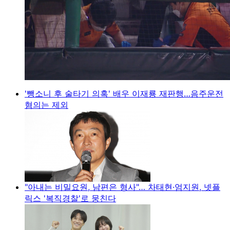
'뺑소니 후 술타기 의혹' 배우 이재룡 재판행…음주운전
혐의는 제외
"아내는 비밀요원, 남편은 형사"… 차태현·엄지원, 넷플
릭스 '복직경찰'로 뭉친다