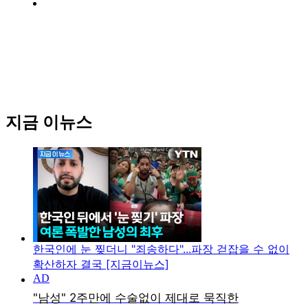
지금 이뉴스
한국인에 눈 찢더니 "죄송하다"...파장 걷잡을 수 없이
확산하자 결국 [지금이뉴스]