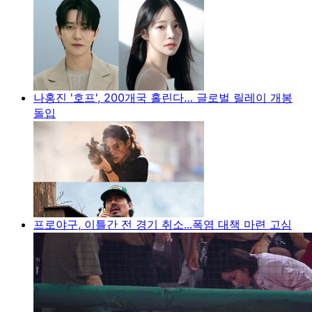
나홍진 '호프', 200개국 홀린다… 글로벌 릴레이 개봉
돌입
프로야구, 이틀간 전 경기 취소...폭염 대책 마련 고심