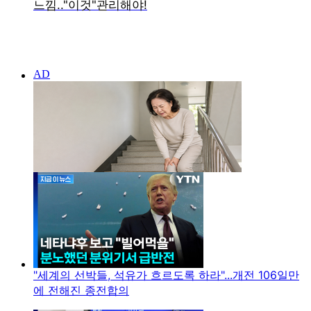
"세계의 선박들, 석유가 흐르도록 하라"...개전 106일만
에 전해진 종전합의