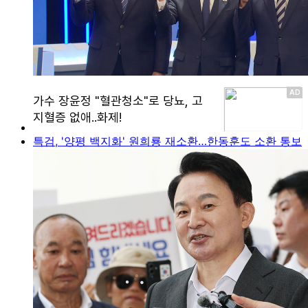
특검, '양평 백지화' 원희룡 재소환…한동훈도 소환 통보