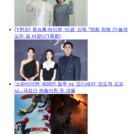
[Y현장] 류승룡·하지원 '비광' 감독 "영화 위해 간·쓸개
모든 걸 바쳤다"(종합)
'스파이더맨' 400만 질주 vs '오디세이' 압도적 오프
닝…극장가 싹쓸이한 두 괴물