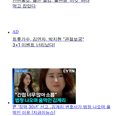
尹 '징역 30년' 선고...김계리 변호사가 법정 나오며 울
먹인 이유 [지금이뉴스]