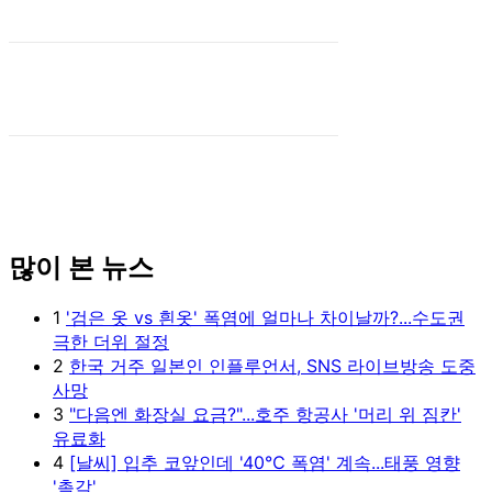
많이 본 뉴스
1
'검은 옷 vs 흰옷' 폭염에 얼마나 차이날까?...수도권
극한 더위 절정
2
한국 거주 일본인 인플루언서, SNS 라이브방송 도중
사망
3
"다음엔 화장실 요금?"...호주 항공사 '머리 위 짐칸'
유료화
4
[날씨] 입추 코앞인데 '40℃ 폭염' 계속...태풍 영향
'촉각'