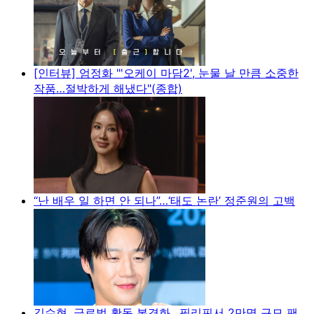
[인터뷰] 엄정화 "'오케이 마담2', 눈물 날 만큼 소중한
작품…절박하게 해냈다"(종합)
“난 배우 일 하면 안 되나”…‘태도 논란’ 정준원의 고백
김수현, 글로벌 활동 본격화…필리핀서 2만명 규모 팬