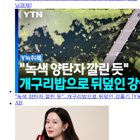
닝경제]
"녹색 양탄자 깔린 듯"...개구리밥으로 뒤덮인 강줄기 [Y