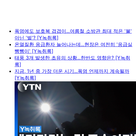
폭염에도 보호복 겹겹이...여름철 소방관 최대 적은 '불'
아닌 '벌'? [Y녹취록]
온열질환 응급환자 늘어나는데...현장은 여전히 '응급실
뺑뺑이' [Y녹취록]
태풍 3개 발생한 초유의 상황...한반도 영향은? [Y녹취
록]
지금, 1년 중 가장 더운 시기...폭염 언제까지 계속될까
[Y녹취록]