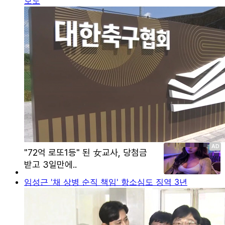
보도
임성근 '채 상병 순직 책임' 항소심도 징역 3년