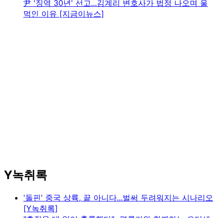
尹 '징역 30년' 선고...김계리 변호사가 법정 나오며 울
먹인 이유 [지금이뉴스]
Y녹취록
'돌핀' 중국 상륙, 끝 아니다...벌써 두려워지는 시나리오
[Y녹취록]