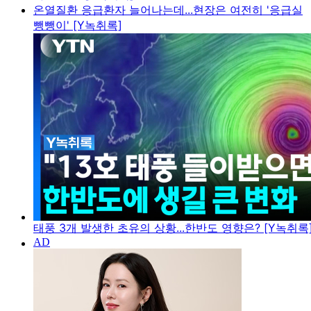
온열질환 응급환자 늘어나는데...현장은 여전히 '응급실
뺑뺑이' [Y녹취록]
태풍 3개 발생한 초유의 상황...한반도 영향은? [Y녹취록