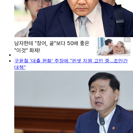
구윤철 '대출 완화' 주장에 "핀셋 지원 고민 중…조만간
대책"