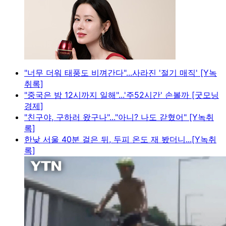
"너무 더워 태풍도 비껴간다"...사라진 '절기 매직' [Y녹
취록]
"중국은 밤 12시까지 일해"...'주52시간' 손볼까 [굿모닝
경제]
"친구야, 구하러 왔구나"..."아니? 나도 갇혔어" [Y녹취
록]
한낮 서울 40분 걸은 뒤, 두피 온도 재 봤더니...[Y녹취
록]