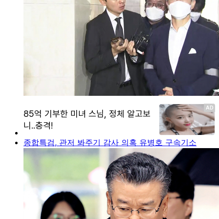
종합특검, 관저 봐주기 감사 의혹 유병호 구속기소