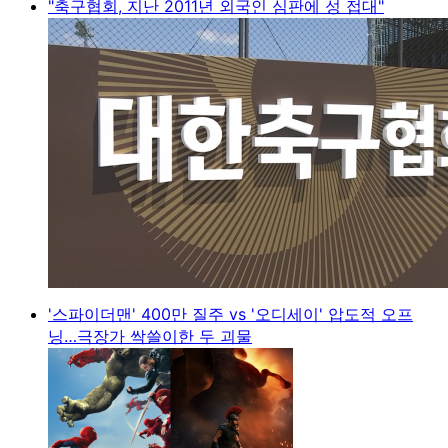
"축구협회, 지난 2011년 외국인 심판에 성 접대"
'스파이더맨' 400만 질주 vs '오디세이' 압도적 오프
닝…극장가 싹쓸이한 두 괴물