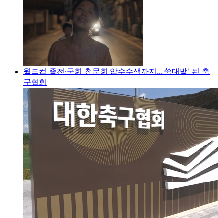
월드컵 졸전·국회 청문회·압수수색까지...'쑥대밭' 된 축
구협회