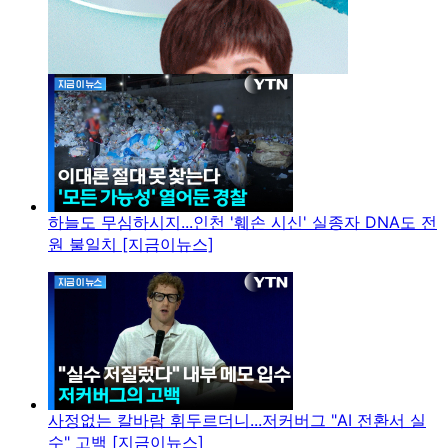
하늘도 무심하시지...인천 '훼손 시신' 실종자 DNA도 전
원 불일치 [지금이뉴스]
사정없는 칼바람 휘두르더니...저커버그 "AI 전환서 실
수" 고백 [지금이뉴스]