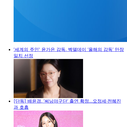
'세계의 주인' 윤가은 감독, 벡델데이 ‘올해의 감독’ 만장
일치 선정
[단독] 배윤경, ’써닝야구단‘ 출연 확정…오정세·전혜진
과 호흡