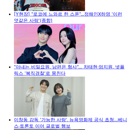
[Y현장] "로코에 느와르 한 스푼"...정해인X하영 '이런
엿같은 사랑'(종합)
"아내는 비밀요원, 남편은 형사"… 차태현·엄지원, 넷플
릭스 '복직경찰'로 뭉친다
이창동 감독 '가능한 사랑', 뉴욕영화제 공식 초청…베니
스·토론토 이어 글로벌 행보