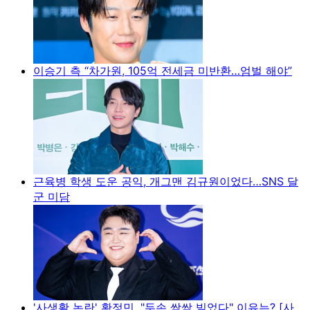
이승기 측 “차가원, 105억 전세금 미반환…엄벌 해야”
근육병 학생 도운 공익, 개그맨 김규원이었다…SNS 달
군 미담
'사생활 논란' 황정민, "두손 싹싹 빌었다" 이유는? [사