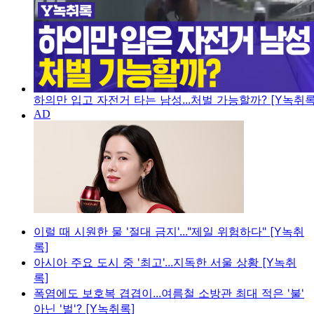
하의만 입고 자전거 타는 남성...처벌 가능할까? [Y녹취록
이럴 때 시원한 물 '절대 금지'..."제일 위험하다" [Y녹취
록]
아시아 주요 도시 중 '최고'...지독한 서울 상황 [Y녹취
록]
폭염에도 보호복 겹겹이...여름철 소방관 최대 적은 '불'
아닌 '벌'? [Y녹취록]