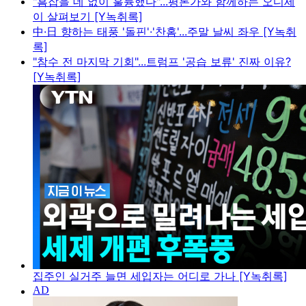
"흠잡을 데 없이 훌륭했다"...평론가와 함께하는 오디세
이 살펴보기 [Y녹취록]
中·日 향하는 태풍 '돌핀'·'찬홈'...주말 날씨 좌우 [Y녹취
록]
"참수 전 마지막 기회"...트럼프 '공습 보류' 진짜 이유?
[Y녹취록]
집주인 실거주 늘면 세입자는 어디로 가나 [Y녹취록]