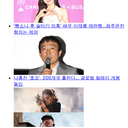
'뺑소니 후 술타기 의혹' 배우 이재룡 재판행…음주운전
혐의는 제외
나홍진 '호프', 200개국 홀린다… 글로벌 릴레이 개봉
돌입