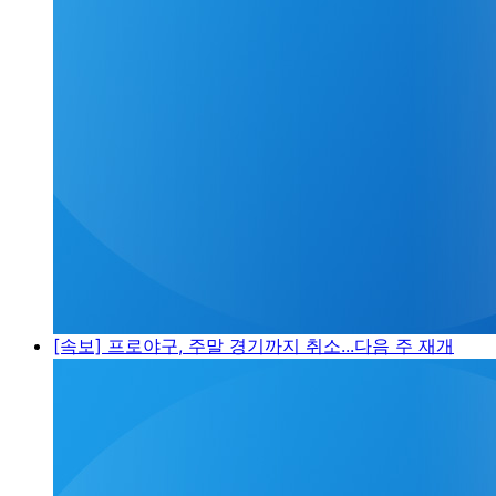
[속보] 프로야구, 주말 경기까지 취소...다음 주 재개