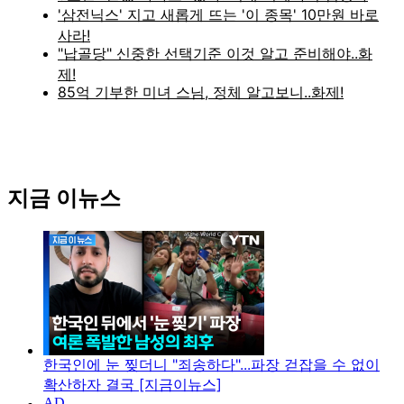
지금 이뉴스
한국인에 눈 찢더니 "죄송하다"...파장 걷잡을 수 없이
확산하자 결국 [지금이뉴스]