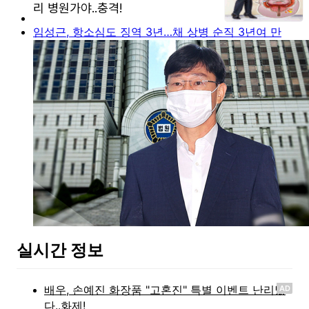
임성근, 항소심도 징역 3년…채 상병 순직 3년여 만
실시간 정보
AD