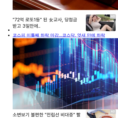
코스피 이틀째 하락 마감…코스닥, 엿새 만에 하락