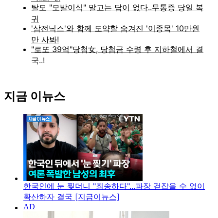
지금 이뉴스
한국인에 눈 찢더니 "죄송하다"...파장 걷잡을 수 없이
확산하자 결국 [지금이뉴스]