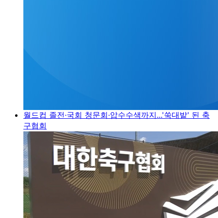
월드컵 졸전·국회 청문회·압수수색까지...'쑥대밭' 된 축
구협회