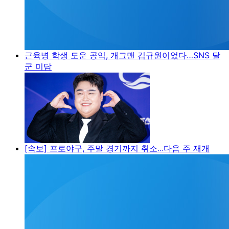
근육병 학생 도운 공익, 개그맨 김규원이었다…SNS 달
군 미담
[속보] 프로야구, 주말 경기까지 취소...다음 주 재개