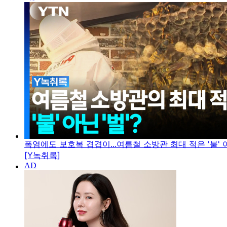
폭염에도 보호복 겹겹이...여름철 소방관 최대 적은 '불' 아
[Y녹취록]