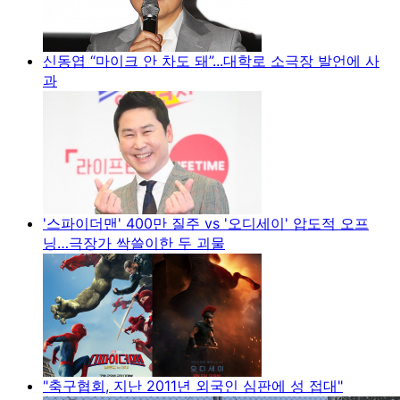
신동엽 “마이크 안 차도 돼”...대학로 소극장 발언에 사
과
'스파이더맨' 400만 질주 vs '오디세이' 압도적 오프
닝…극장가 싹쓸이한 두 괴물
"축구협회, 지난 2011년 외국인 심판에 성 접대"