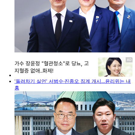
'돌려차기 실언' 서범수·진종오 징계 개시…윤리위는 내
홍