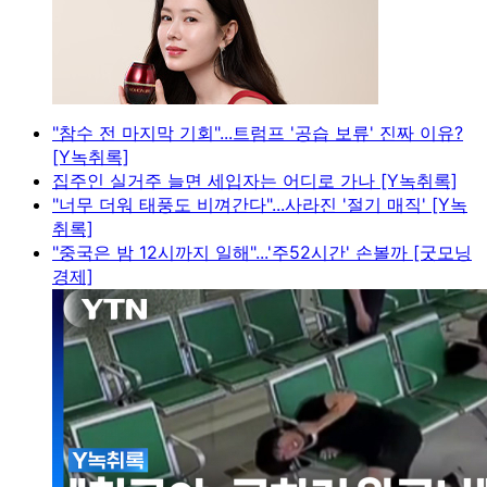
"참수 전 마지막 기회"...트럼프 '공습 보류' 진짜 이유?
[Y녹취록]
집주인 실거주 늘면 세입자는 어디로 가나 [Y녹취록]
"너무 더워 태풍도 비껴간다"...사라진 '절기 매직' [Y녹
취록]
"중국은 밤 12시까지 일해"...'주52시간' 손볼까 [굿모닝
경제]