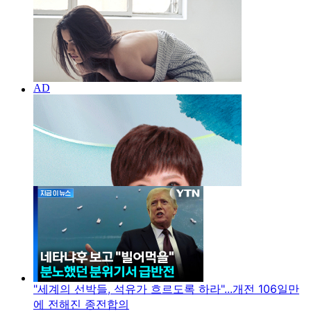
"세계의 선박들, 석유가 흐르도록 하라"...개전 106일만
에 전해진 종전합의