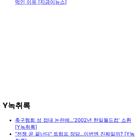
먹인 이유 [지금이뉴스]
Y녹취록
축구협회 성 접대 논란에...'2002년 한일월드컵' 소환
[Y녹취록]
"전쟁 곧 끝난다" 트럼프 장담...이번엔 진짜일까? [Y녹