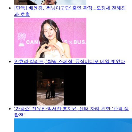
[단독] 배윤경, ’써닝야구단‘ 출연 확정…오정세·전혜진
과 호흡
안효섭·칼리드, '썸띵 스페셜' 뮤직비디오 베일 벗었다
'가왕쇼’ 전유진·박서진·홍지윤, 센터 자리 위한 '관객 쟁
탈전'