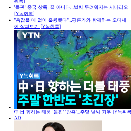
취록]
'돌핀' 중국 상륙, 끝 아니다...벌써 두려워지는 시나리오
[Y녹취록]
"흠잡을 데 없이 훌륭했다"...평론가와 함께하는 오디세
이 살펴보기 [Y녹취록]
中·日 향하는 태풍 '돌핀'·'찬홈'...주말 날씨 좌우 [Y녹취록