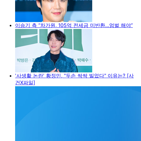
이승기 측 “차가원, 105억 전세금 미반환…엄벌 해야”
'사생활 논란' 황정민, "두손 싹싹 빌었다" 이유는? [사
건X파일]