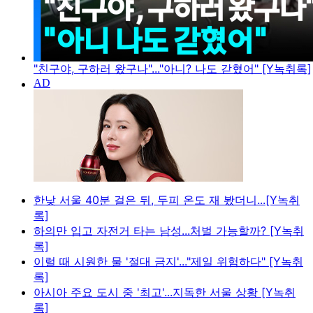
"친구야, 구하러 왔구나"..."아니? 나도 갇혔어" [Y녹취록]
한낮 서울 40분 걸은 뒤, 두피 온도 재 봤더니...[Y녹취
록]
하의만 입고 자전거 타는 남성...처벌 가능할까? [Y녹취
록]
이럴 때 시원한 물 '절대 금지'..."제일 위험하다" [Y녹취
록]
아시아 주요 도시 중 '최고'...지독한 서울 상황 [Y녹취
록]