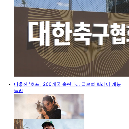
나홍진 '호프', 200개국 홀린다… 글로벌 릴레이 개봉
돌입