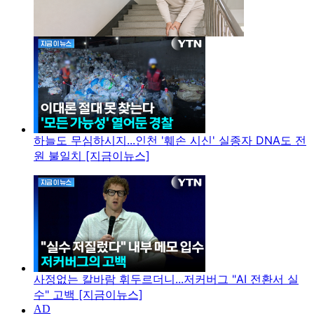
하늘도 무심하시지...인천 '훼손 시신' 실종자 DNA도 전
원 불일치 [지금이뉴스]
사정없는 칼바람 휘두르더니...저커버그 "AI 전환서 실
수" 고백 [지금이뉴스]