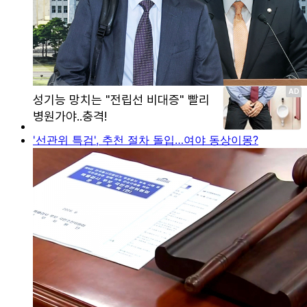
'선관위 특검', 추천 절차 돌입…여야 동상이몽?