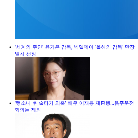
'세계의 주인' 윤가은 감독, 벡델데이 ‘올해의 감독’ 만장
일치 선정
'뺑소니 후 술타기 의혹' 배우 이재룡 재판행…음주운전
혐의는 제외