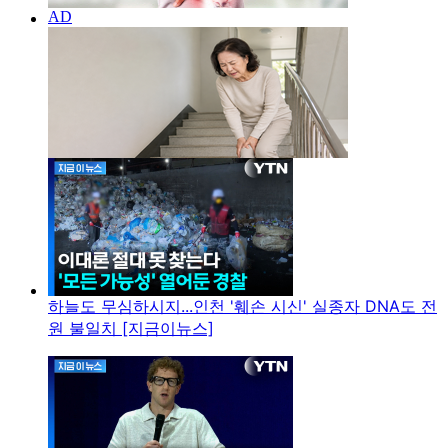
하늘도 무심하시지...인천 '훼손 시신' 실종자 DNA도 전
원 불일치 [지금이뉴스]