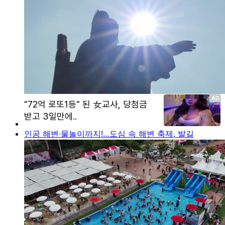
인공 해변·물놀이까지!…도심 속 해변 축제, 발길