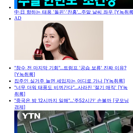
中·日 향하는 태풍 '돌핀'·'찬홈'...주말 날씨 좌우 [Y녹취록
"참수 전 마지막 기회"...트럼프 '공습 보류' 진짜 이유?
[Y녹취록]
집주인 실거주 늘면 세입자는 어디로 가나 [Y녹취록]
"너무 더워 태풍도 비껴간다"...사라진 '절기 매직' [Y녹
취록]
"중국은 밤 12시까지 일해"...'주52시간' 손볼까 [굿모닝
경제]