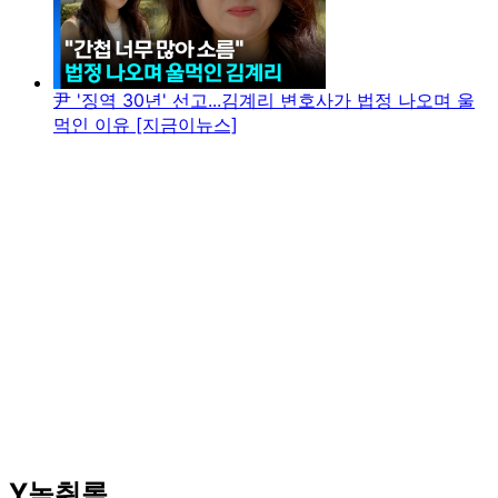
尹 '징역 30년' 선고...김계리 변호사가 법정 나오며 울
먹인 이유 [지금이뉴스]
Y녹취록