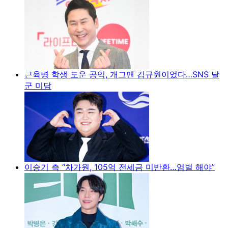
근육병 학생 도운 공익, 개그맨 김규원이었다…SNS 달
군 미담
이승기 측 “차가원, 105억 전세금 미반환…엄벌 해야”