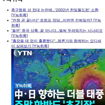
축구협회 성 접대 논란에...'2002년 한일월드컵' 소환
[Y녹취록]
"전쟁 곧 끝난다" 트럼프 장담...이번엔 진짜일까? [Y녹
취록]
'돌핀' 중국 상륙, 끝 아니다...벌써 두려워지는 시나리오
[Y녹취록]
"흠잡을 데 없이 훌륭했다"...평론가와 함께하는 오디세
이 살펴보기 [Y녹취록]