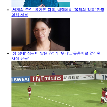
'세계의 주인' 윤가은 감독, 벡델데이 ‘올해의 감독’ 만장
일치 선정
'성 접대' 심판이 맡은 7경기 '무패'..."유흥비로 2억 원
사적 유용"