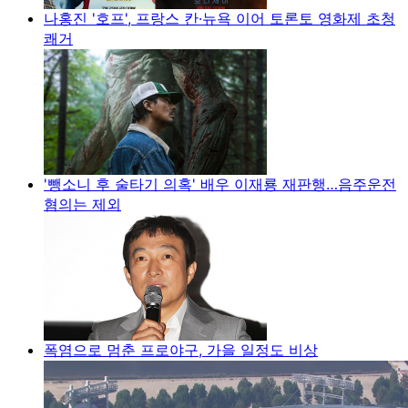
나홍진 '호프', 프랑스 칸·뉴욕 이어 토론토 영화제 초청
쾌거
'뺑소니 후 술타기 의혹' 배우 이재룡 재판행…음주운전
혐의는 제외
폭염으로 멈춘 프로야구, 가을 일정도 비상