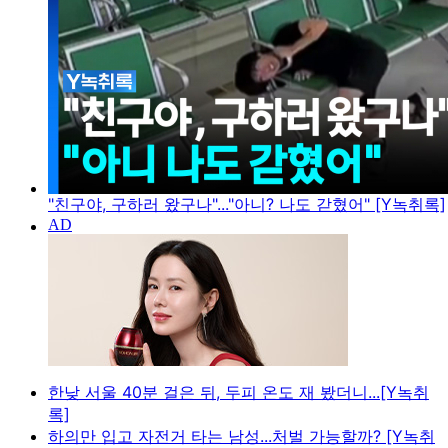
"친구야, 구하러 왔구나"..."아니? 나도 갇혔어" [Y녹취록]
한낮 서울 40분 걸은 뒤, 두피 온도 재 봤더니...[Y녹취
록]
하의만 입고 자전거 타는 남성...처벌 가능할까? [Y녹취