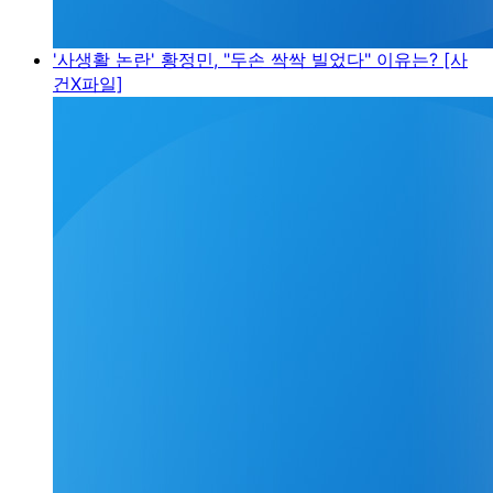
'사생활 논란' 황정민, "두손 싹싹 빌었다" 이유는? [사
건X파일]