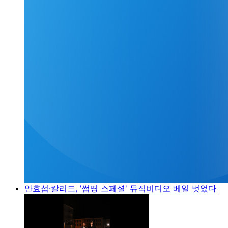
안효섭·칼리드, '썸띵 스페셜' 뮤직비디오 베일 벗었다