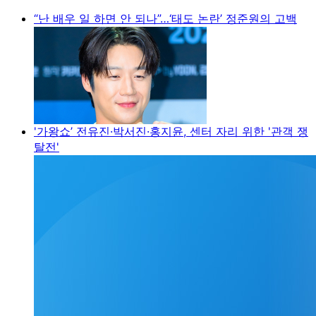
“난 배우 일 하면 안 되나”…‘태도 논란’ 정준원의 고백
'가왕쇼’ 전유진·박서진·홍지윤, 센터 자리 위한 '관객 쟁
탈전'