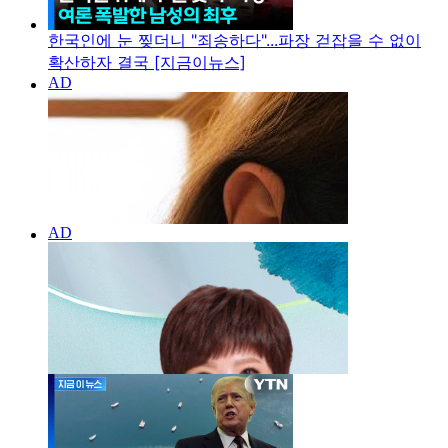
한국인에 눈 찢더니 "죄송하다"...파장 걷잡을 수 없이
확산하자 결국 [지금이뉴스]