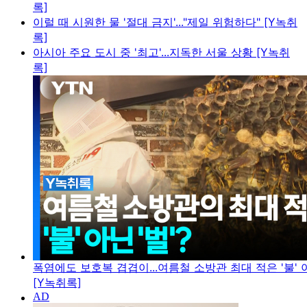
록]
이럴 때 시원한 물 '절대 금지'..."제일 위험하다" [Y녹취
록]
아시아 주요 도시 중 '최고'...지독한 서울 상황 [Y녹취
록]
폭염에도 보호복 겹겹이...여름철 소방관 최대 적은 '불' 아
[Y녹취록]