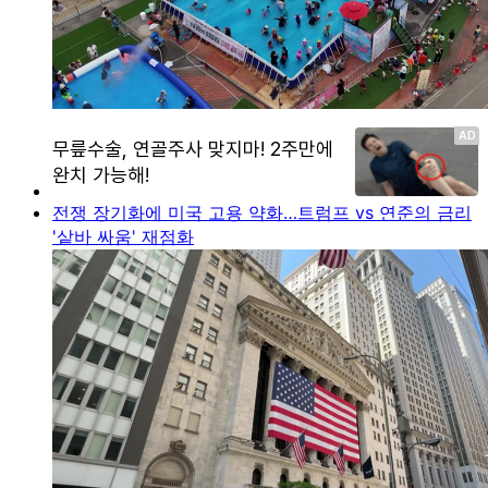
전쟁 장기화에 미국 고용 약화…트럼프 vs 연준의 금리
'샅바 싸움' 재점화