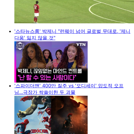
'스타뉴스룸' 박제니 "런웨이 넘어 글로벌 무대로, '제니
다움' 잃지 않을 것"
'스파이더맨' 400만 질주 vs '오디세이' 압도적 오프
닝…극장가 싹쓸이한 두 괴물