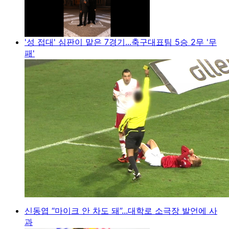
'성 접대' 심판이 맡은 7경기...축구대표팀 5승 2무 '무
패'
신동엽 “마이크 안 차도 돼”...대학로 소극장 발언에 사
과