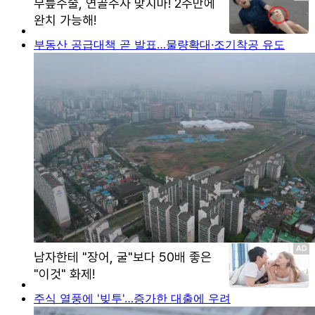
부동산 공급대책 곧 발표…물량확대·조기착공 유도
주식 열풍에 '빚투'…증가한 대출에 우려