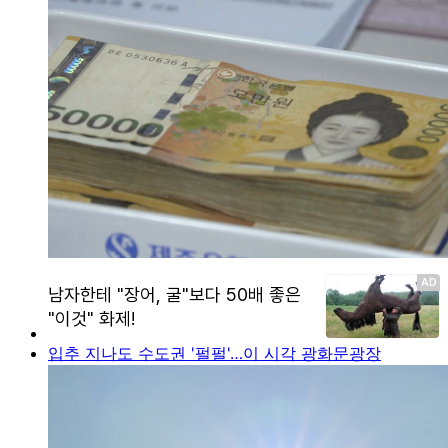
입추 지나도 수도권 '펄펄'…이 시각 광화문광장