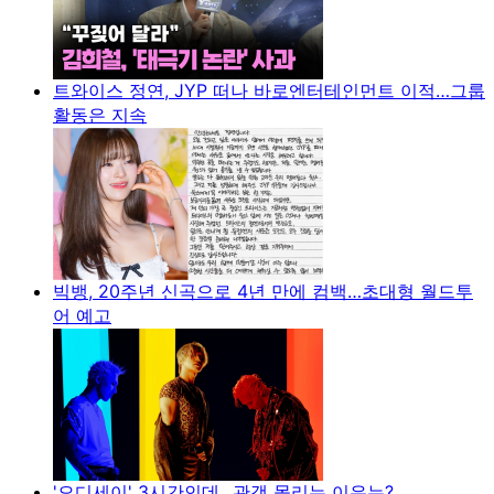
트와이스 정연, JYP 떠나 바로엔터테인먼트 이적…그룹
활동은 지속
빅뱅, 20주년 신곡으로 4년 만에 컴백…초대형 월드투
어 예고
'오디세이' 3시간인데...관객 몰리는 이유는?