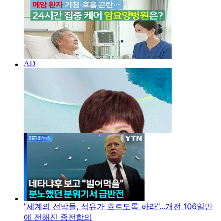
"세계의 선박들, 석유가 흐르도록 하라"...개전 106일만
에 전해진 종전합의