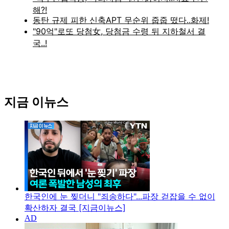
지금 이뉴스
한국인에 눈 찢더니 "죄송하다"...파장 걷잡을 수 없이
확산하자 결국 [지금이뉴스]