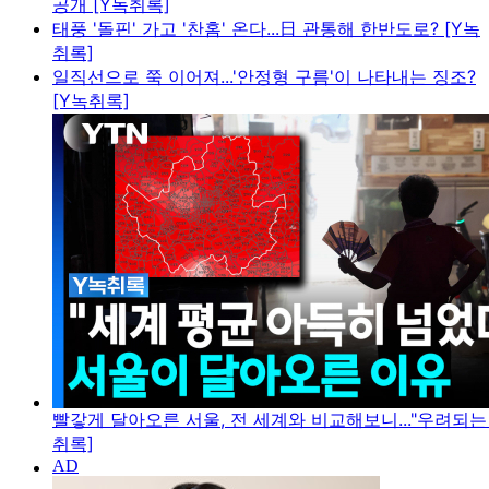
공개 [Y녹취록]
태풍 '돌핀' 가고 '찬홈' 온다...日 관통해 한반도로? [Y녹
취록]
일직선으로 쭉 이어져...'안정형 구름'이 나타내는 징조?
[Y녹취록]
빨갛게 달아오른 서울, 전 세계와 비교해보니..."우려되는 
취록]