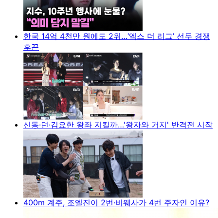
한국 14억 4천만 원에도 2위…‘엑스 더 리그’ 선두 경쟁
후끈
신동·던·김요한 왕좌 지킬까…'왕자와 거지' 반격전 시작
400m 계주, 조엘진이 2번·비웨사가 4번 주자인 이유?