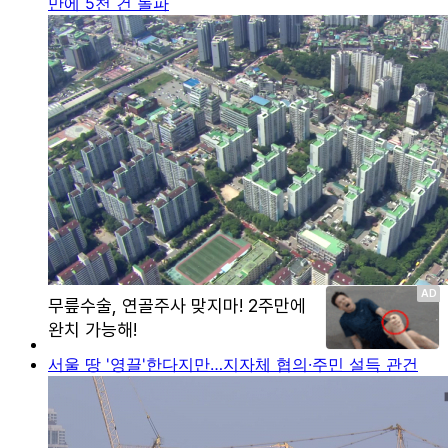
만에 5천 건 돌파
서울 땅 '영끌'한다지만…지자체 협의·주민 설득 관건