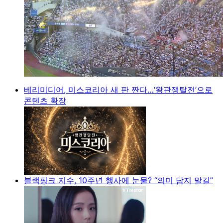
베리미디어, 미스코리아 새 판 짠다…‘왕관쟁탈전’으로
콘텐츠 확장
블랙핑크 지수, 10주년 행사에 눈물? “의미 담지 말길”