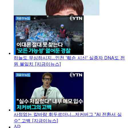
하늘도 무심하시지...인천 '훼손 시신' 실종자 DNA도 전
원 불일치 [지금이뉴스]
사정없는 칼바람 휘두르더니...저커버그 "AI 전환서 실
수" 고백 [지금이뉴스]