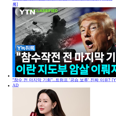
록]
"참수 전 마지막 기회"...트럼프 '공습 보류' 진짜 이유? [