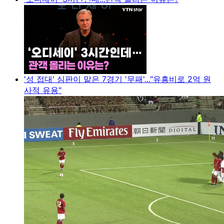
'성 접대' 심판이 맡은 7경기 '무패'..."유흥비로 2억 원
사적 유용"