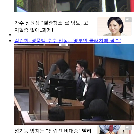
김건희, 명품백 수수 인정…"영부인 클러치백 필수"