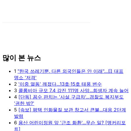
많이 본 뉴스
1
"한국 쓰레기뿐, 다른 외국인들은 안 이래"…日 대표
명소 '저격'
2
'이중 열돔' 깨졌다...13호·15호 태풍 변수
3
콜롬비아 규모 7.4 강진 111명 사망...희생자 계속 늘어
4
[단독] 꼼수 판치는 '사설 구급차'...경찰도 복지부도
'권한 밖?'
5
[속보] 평택 인화물질 보관 창고서 큰불...대응 2단계
발령
6
용산 어린이정원 앞 '근조 화환'...무슨 일? [앵커리포
트]