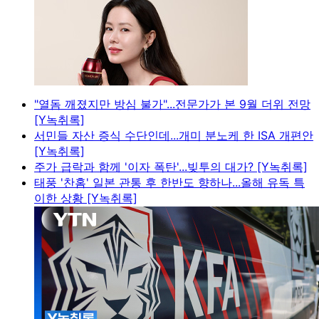
"열돔 깨졌지만 방심 불가"...전문가가 본 9월 더위 전망
[Y녹취록]
서민들 자산 증식 수단인데...개미 분노케 한 ISA 개편안
[Y녹취록]
주가 급락과 함께 '이자 폭탄'...빚투의 대가? [Y녹취록]
태풍 '찬홈' 일본 관통 후 한반도 향하나...올해 유독 특
이한 상황 [Y녹취록]