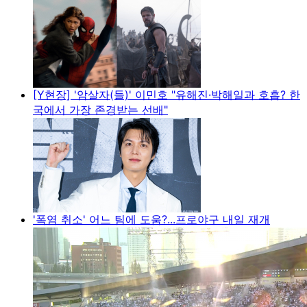
[Y현장] '암살자(들)' 이민호 "유해진·박해일과 호흡? 한
국에서 가장 존경받는 선배"
'폭염 취소' 어느 팀에 도움?...프로야구 내일 재개