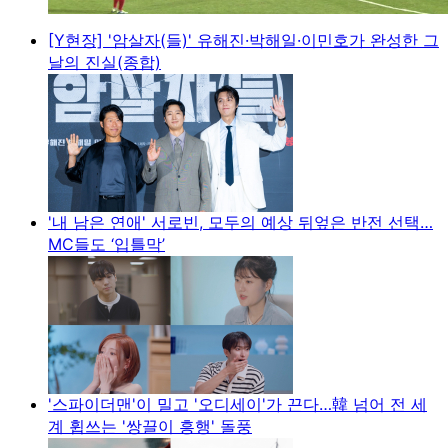
[Y현장] '암살자(들)' 유해진·박해일·이민호가 완성한 그
날의 진실(종합)
'내 남은 연애' 서로빈, 모두의 예상 뒤엎은 반전 선택…
MC들도 ‘입틀막’
'스파이더맨'이 밀고 '오디세이'가 끈다…韓 넘어 전 세
계 휩쓰는 '쌍끌이 흥행' 돌풍