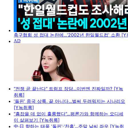
축구협회 성 접대 논란에...'2002년 한일월드컵' 소환 [
"전쟁 곧 끝난다" 트럼프 장담...이번엔 진짜일까? [Y녹
취록]
'돌핀' 중국 상륙, 끝 아니다...벌써 두려워지는 시나리오
[Y녹취록]
"흠잡을 데 없이 훌륭했다"...평론가와 함께하는 오디세
이 살펴보기 [Y녹취록]
中·日 향하는 태풍 '돌핀'·'찬홈'...주말 날씨 좌우 [Y녹취