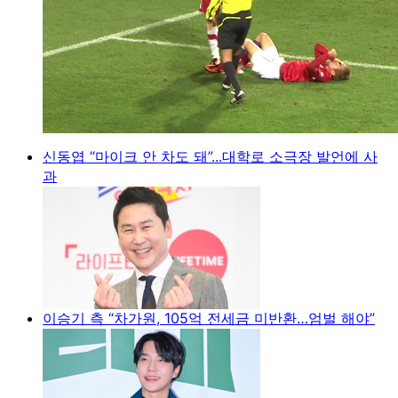
신동엽 “마이크 안 차도 돼”...대학로 소극장 발언에 사
과
이승기 측 “차가원, 105억 전세금 미반환…엄벌 해야”