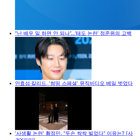
“난 배우 일 하면 안 되나”…‘태도 논란’ 정준원의 고백
안효섭·칼리드, '썸띵 스페셜' 뮤직비디오 베일 벗었다
'사생활 논란' 황정민, "두손 싹싹 빌었다" 이유는? [사
건X파일]