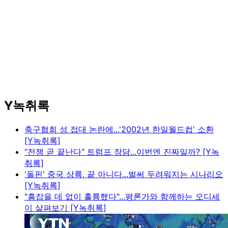
Y녹취록
축구협회 성 접대 논란에...'2002년 한일월드컵' 소환
[Y녹취록]
"전쟁 곧 끝난다" 트럼프 장담...이번엔 진짜일까? [Y녹
취록]
'돌핀' 중국 상륙, 끝 아니다...벌써 두려워지는 시나리오
[Y녹취록]
"흠잡을 데 없이 훌륭했다"...평론가와 함께하는 오디세
이 살펴보기 [Y녹취록]