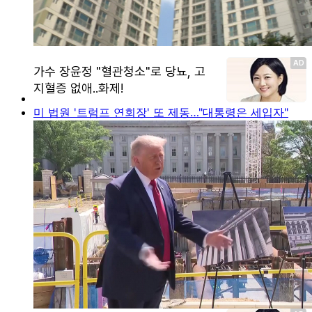
미 법원 '트럼프 연회장' 또 제동…"대통령은 세입자"