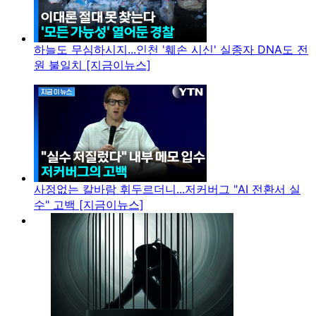
하늘도 무심하시지...인천 '훼손 시신' 실종자 DNA도 전
원 불일치 [지금이뉴스]
사정없는 칼바람 휘두르더니...저커버그 "AI 전환서 실
수" 고백 [지금이뉴스]