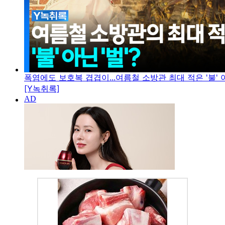
폭염에도 보호복 겹겹이...여름철 소방관 최대 적은 '불' 아
[Y녹취록]