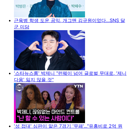
근육병 학생 도운 공익, 개그맨 김규원이었다…SNS 달
군 미담
'스타뉴스룸' 박제니 "런웨이 넘어 글로벌 무대로, '제니
다움' 잃지 않을 것"
'성 접대' 심판이 맡은 7경기 '무패'..."유흥비로 2억 원