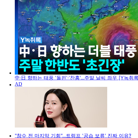
中·日 향하는 태풍 '돌핀'·'찬홈'...주말 날씨 좌우 [Y녹취록
"참수 전 마지막 기회"...트럼프 '공습 보류' 진짜 이유?