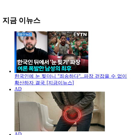
지금 이뉴스
한국인에 눈 찢더니 "죄송하다"...파장 걷잡을 수 없이
확산하자 결국 [지금이뉴스]