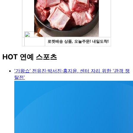
HOT 연예 스포츠
'가왕쇼’ 전유진·박서진·홍지윤, 센터 자리 위한 '관객 쟁
탈전'