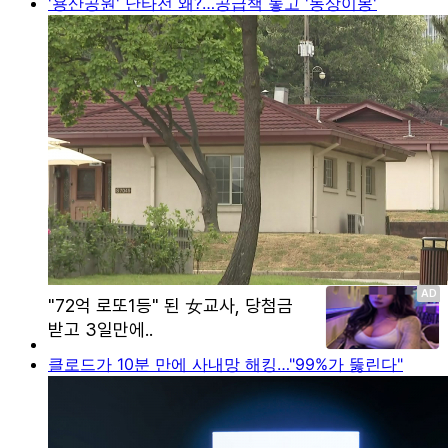
'용산공원' 난타전 왜?…공급책 놓고 '동상이몽'
클로드가 10분 만에 사내망 해킹…"99%가 뚫린다"