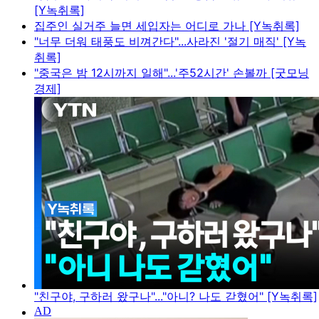
[Y녹취록]
집주인 실거주 늘면 세입자는 어디로 가나 [Y녹취록]
"너무 더워 태풍도 비껴간다"...사라진 '절기 매직' [Y녹
취록]
"중국은 밤 12시까지 일해"...'주52시간' 손볼까 [굿모닝
경제]
"친구야, 구하러 왔구나"..."아니? 나도 갇혔어" [Y녹취록]