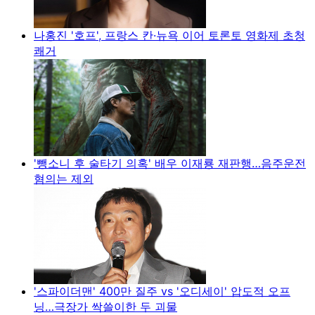
나홍진 '호프', 프랑스 칸·뉴욕 이어 토론토 영화제 초청
쾌거
'뺑소니 후 술타기 의혹' 배우 이재룡 재판행…음주운전
혐의는 제외
'스파이더맨' 400만 질주 vs '오디세이' 압도적 오프
닝…극장가 싹쓸이한 두 괴물