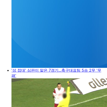
'성 접대' 심판이 맡은 7경기...축구대표팀 5승 2무 '무
패'