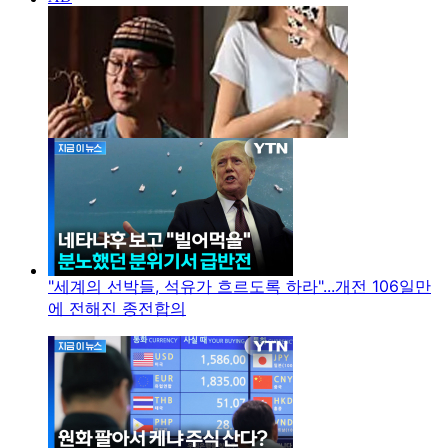
"세계의 선박들, 석유가 흐르도록 하라"...개전 106일만
에 전해진 종전합의