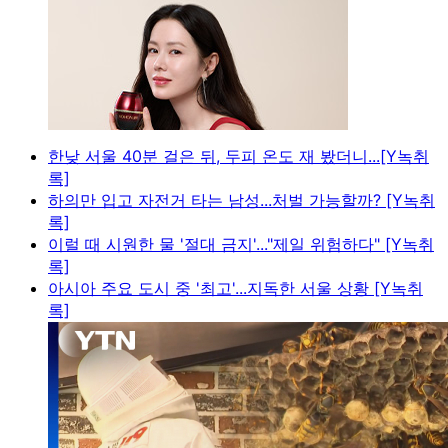
한낮 서울 40분 걸은 뒤, 두피 온도 재 봤더니...[Y녹취
록]
하의만 입고 자전거 타는 남성...처벌 가능할까? [Y녹취
록]
이럴 때 시원한 물 '절대 금지'..."제일 위험하다" [Y녹취
록]
아시아 주요 도시 중 '최고'...지독한 서울 상황 [Y녹취
록]