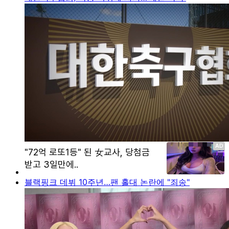
블랙핑크 데뷔 10주년…팬 홀대 논란에 "죄송"