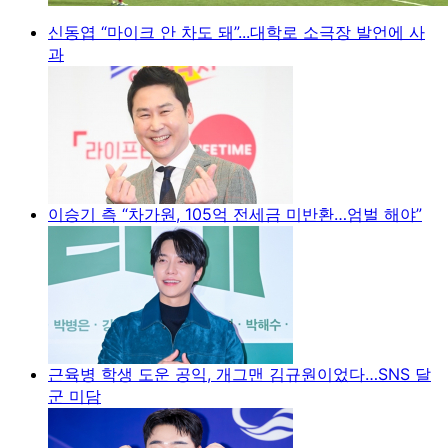
신동엽 “마이크 안 차도 돼”...대학로 소극장 발언에 사
과
이승기 측 “차가원, 105억 전세금 미반환…엄벌 해야”
근육병 학생 도운 공익, 개그맨 김규원이었다…SNS 달
군 미담