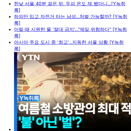
한낮 서울 40분 걸은 뒤, 두피 온도 재 봤더니...[Y녹취
록]
하의만 입고 자전거 타는 남성...처벌 가능할까? [Y녹취
록]
이럴 때 시원한 물 '절대 금지'..."제일 위험하다" [Y녹취
록]
아시아 주요 도시 중 '최고'...지독한 서울 상황 [Y녹취
록]