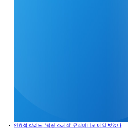
안효섭·칼리드, '썸띵 스페셜' 뮤직비디오 베일 벗었다