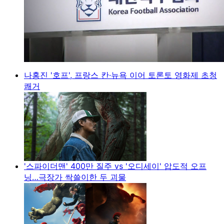
나홍진 '호프', 프랑스 칸·뉴욕 이어 토론토 영화제 초청
쾌거
'스파이더맨' 400만 질주 vs '오디세이' 압도적 오프
닝…극장가 싹쓸이한 두 괴물