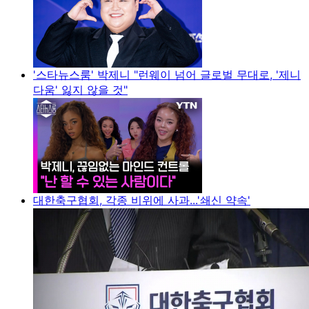
'스타뉴스룸' 박제니 "런웨이 넘어 글로벌 무대로, '제니
다움' 잃지 않을 것"
대한축구협회, 각종 비위에 사과...'쇄신 약속'