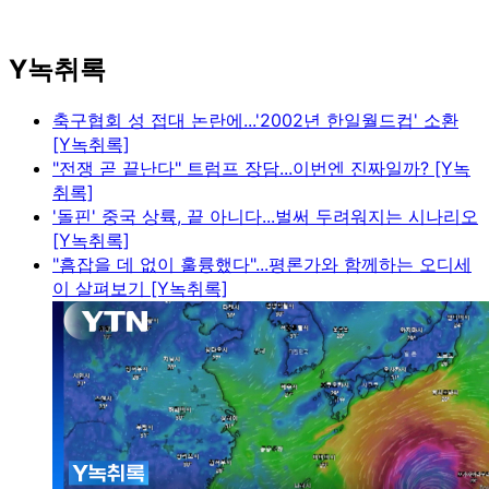
Y녹취록
축구협회 성 접대 논란에...'2002년 한일월드컵' 소환
[Y녹취록]
"전쟁 곧 끝난다" 트럼프 장담...이번엔 진짜일까? [Y녹
취록]
'돌핀' 중국 상륙, 끝 아니다...벌써 두려워지는 시나리오
[Y녹취록]
"흠잡을 데 없이 훌륭했다"...평론가와 함께하는 오디세
이 살펴보기 [Y녹취록]