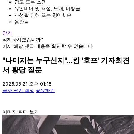
광고 또는 스팸
유언비어 및 욕설, 도배, 비방글
사생활 침해 또는 명예훼손
음란물
닫기
삭제하시겠습니까?
이제 해당 댓글 내용을 확인할 수 없습니다
"나머지는 누구신지"...칸 '호프' 기자회견
서 황당 질문
2026.05.21 오후 01:16
글자 크기 설정
공유하기
이미지 확대 보기