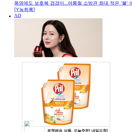
폭염에도 보호복 겹겹이...여름철 소방관 최대 적은 '불' 아
[Y녹취록]