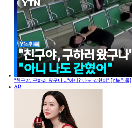
"친구야, 구하러 왔구나"..."아니? 나도 갇혔어" [Y녹취록]