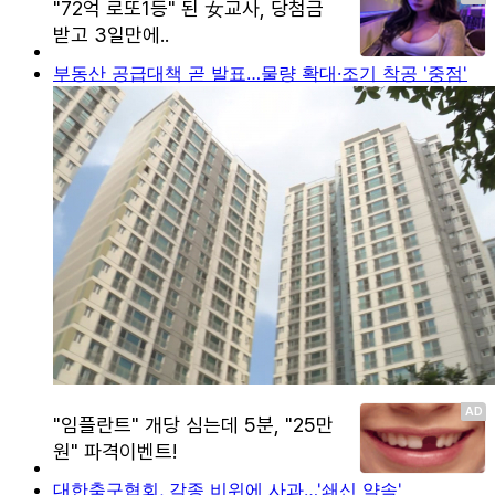
부동산 공급대책 곧 발표…물량 확대·조기 착공 '중점'
대한축구협회, 각종 비위에 사과…'쇄신 약속'