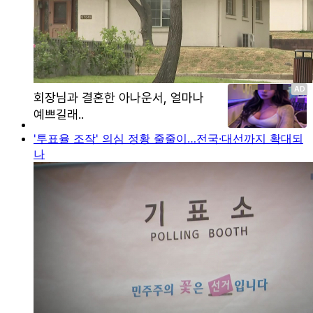
'투표율 조작' 의심 정황 줄줄이…전국·대선까지 확대되
나