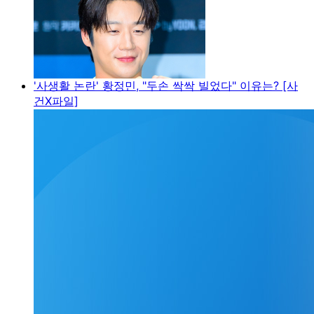
'사생활 논란' 황정민, "두손 싹싹 빌었다" 이유는? [사
건X파일]