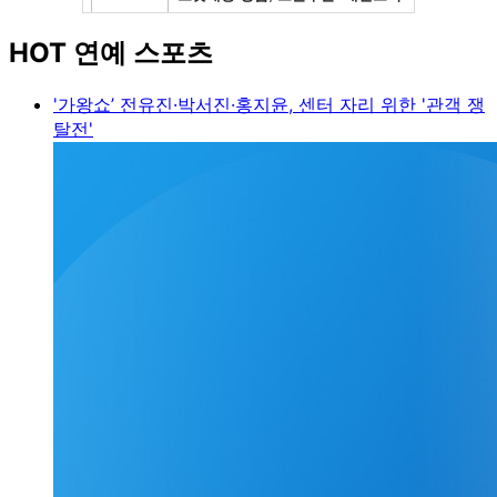
HOT 연예 스포츠
'가왕쇼’ 전유진·박서진·홍지윤, 센터 자리 위한 '관객 쟁
탈전'