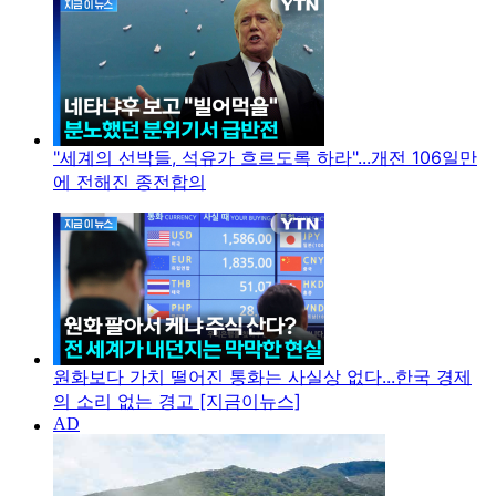
"세계의 선박들, 석유가 흐르도록 하라"...개전 106일만
에 전해진 종전합의
원화보다 가치 떨어진 통화는 사실상 없다...한국 경제
의 소리 없는 경고 [지금이뉴스]