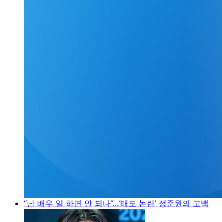
“난 배우 일 하면 안 되나”…‘태도 논란’ 정준원의 고백