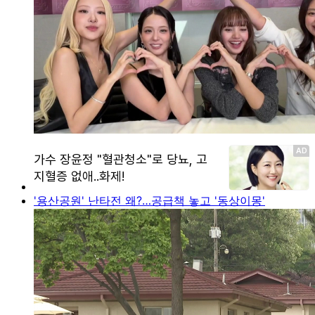
'용산공원' 난타전 왜?…공급책 놓고 '동상이몽'