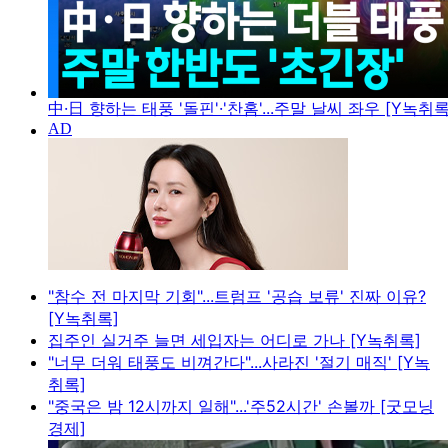
中·日 향하는 태풍 '돌핀'·'찬홈'...주말 날씨 좌우 [Y녹취록
"참수 전 마지막 기회"...트럼프 '공습 보류' 진짜 이유?
[Y녹취록]
집주인 실거주 늘면 세입자는 어디로 가나 [Y녹취록]
"너무 더워 태풍도 비껴간다"...사라진 '절기 매직' [Y녹
취록]
"중국은 밤 12시까지 일해"...'주52시간' 손볼까 [굿모닝
경제]