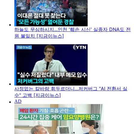
하늘도 무심하시지...인천 '훼손 시신' 실종자 DNA도 전
원 불일치 [지금이뉴스]
사정없는 칼바람 휘두르더니...저커버그 "AI 전환서 실
수" 고백 [지금이뉴스]