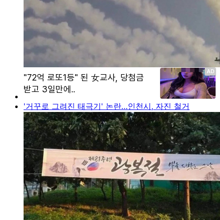
'거꾸로 그려진 태극기' 논란…인천시, 자진 철거