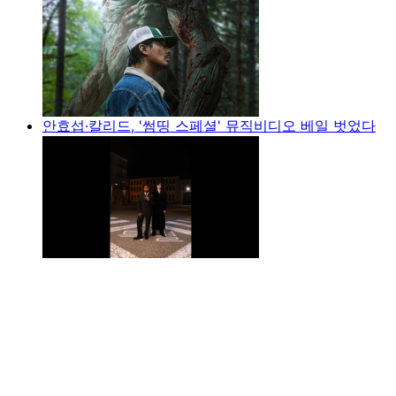
안효섭·칼리드, '썸띵 스페셜' 뮤직비디오 베일 벗었다