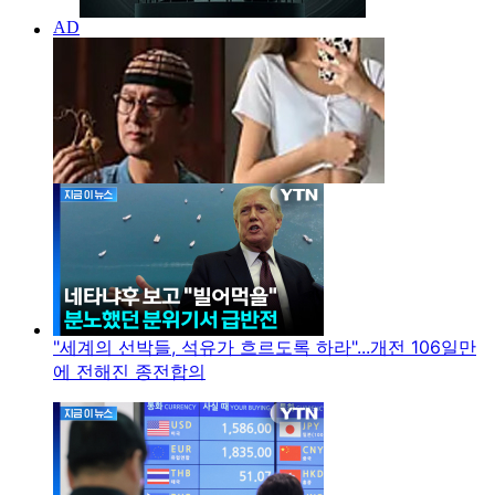
"세계의 선박들, 석유가 흐르도록 하라"...개전 106일만
에 전해진 종전합의