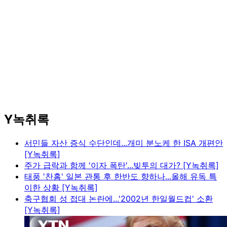
Y녹취록
서민들 자산 증식 수단인데...개미 분노케 한 ISA 개편안
[Y녹취록]
주가 급락과 함께 '이자 폭탄'...빚투의 대가? [Y녹취록]
태풍 '찬홈' 일본 관통 후 한반도 향하나...올해 유독 특
이한 상황 [Y녹취록]
축구협회 성 접대 논란에...'2002년 한일월드컵' 소환
[Y녹취록]