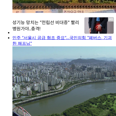
민주 "서울시 공급 협조 중요"…국민의힘 "폐버스, 기괴
한 해프닝"