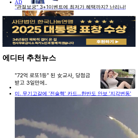
에디터 추천뉴스
미, 무기고갈에 '전술핵' 카드…한반도 안보 '지각변동'