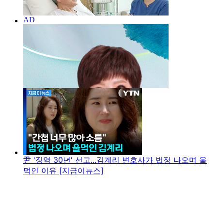
尹 '징역 30년' 선고...김계리 변호사가 법정 나오며 울
먹인 이유 [지금이뉴스]