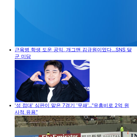
근육병 학생 도운 공익, 개그맨 김규원이었다…SNS 달
군 미담
'성 접대' 심판이 맡은 7경기 '무패'..."유흥비로 2억 원
사적 유용"