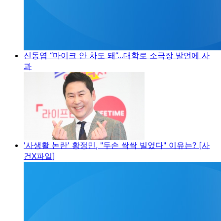
신동엽 “마이크 안 차도 돼”...대학로 소극장 발언에 사
과
'사생활 논란' 황정민, "두손 싹싹 빌었다" 이유는? [사
건X파일]