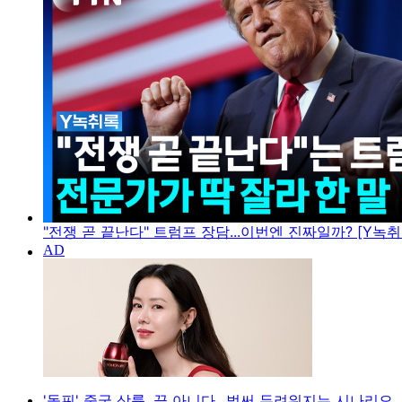
"전쟁 곧 끝난다" 트럼프 장담...이번엔 진짜일까? [Y녹취
'돌핀' 중국 상륙, 끝 아니다...벌써 두려워지는 시나리오