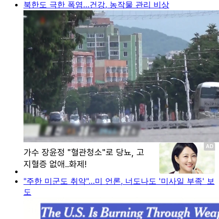
북한도 극한 폭염…건강, 농작물 관리 비상
"주한 미군도 취약"…미 언론, 너도나도 '미사일 부족' 보
도