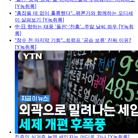
[Y녹취록]
"흠잡을 데 없이 훌륭했다"...평론가와 함께하는 오디세
이 살펴보기 [Y녹취록]
中·日 향하는 태풍 '돌핀'·'찬홈'...주말 날씨 좌우 [Y녹취
록]
"참수 전 마지막 기회"...트럼프 '공습 보류' 진짜 이유?
[Y녹취록]
집주인 실거주 늘면 세입자는 어디로 가나 [Y녹취록]