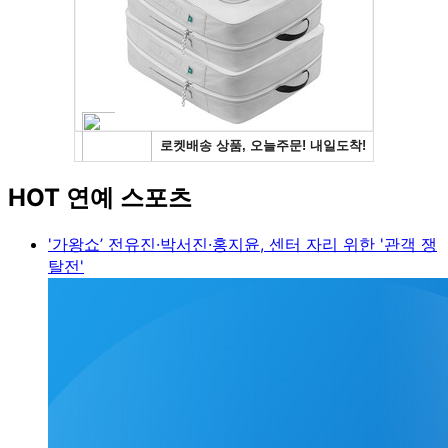
HOT 연예 스포츠
'가왕쇼’ 전유진·박서진·홍지윤, 센터 자리 위한 '관객 쟁
탈전'