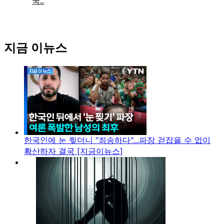
지금 이뉴스
한국인에 눈 찢더니 "죄송하다"...파장 걷잡을 수 없이
확산하자 결국 [지금이뉴스]