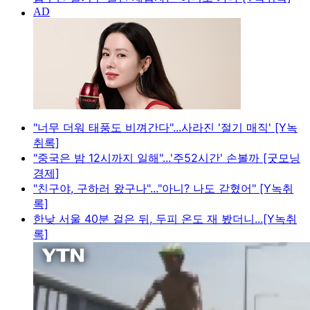
"너무 더워 태풍도 비껴간다"...사라진 '절기 매직' [Y녹
취록]
"중국은 밤 12시까지 일해"...'주52시간' 손볼까 [굿모닝
경제]
"친구야, 구하러 왔구나"..."아니? 나도 갇혔어" [Y녹취
록]
한낮 서울 40분 걸은 뒤, 두피 온도 재 봤더니...[Y녹취
록]