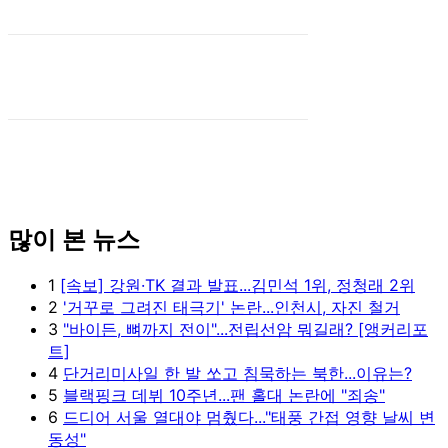
많이 본 뉴스
1
[속보] 강원·TK 결과 발표...김민석 1위, 정청래 2위
2
'거꾸로 그려진 태극기' 논란...인천시, 자진 철거
3
"바이든, 뼈까지 전이"...전립선암 뭐길래? [앵커리포
트]
4
단거리미사일 한 발 쏘고 침묵하는 북한...이유는?
5
블랙핑크 데뷔 10주년...팬 홀대 논란에 "죄송"
6
드디어 서울 열대야 멈췄다..."태풍 간접 영향 날씨 변
동성"