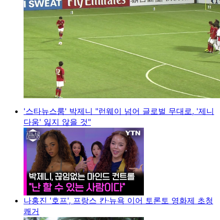
'스타뉴스룸' 박제니 "런웨이 넘어 글로벌 무대로, '제니
다움' 잃지 않을 것"
나홍진 '호프', 프랑스 칸·뉴욕 이어 토론토 영화제 초청
쾌거