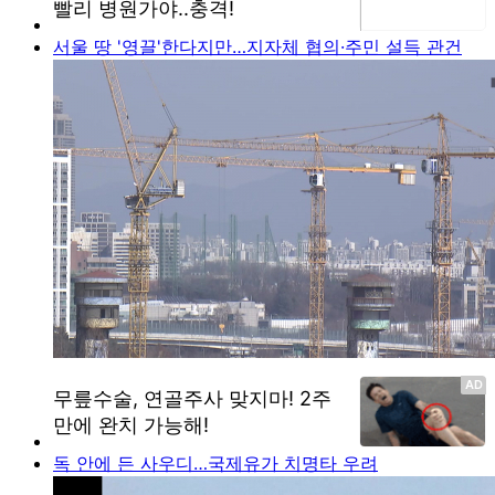
서울 땅 '영끌'한다지만…지자체 협의·주민 설득 관건
독 안에 든 사우디…국제유가 치명타 우려