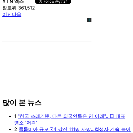
YTN 엑스
팔로워 361,512
이전
다음
많이 본 뉴스
1
"한국 쓰레기뿐, 다른 외국인들은 안 이래"…日 대표
명소 '저격'
2
콜롬비아 규모 7.4 강진 111명 사망...희생자 계속 늘어