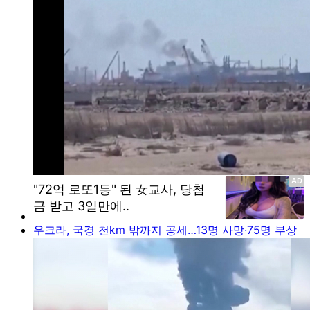
우크라, 국경 천km 밖까지 공세…13명 사망·75명 부상