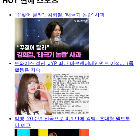
HOT 연예 스포츠
"꾸짖어 달라"…김희철, '태극기 논란' 사과
트와이스 정연, JYP 떠나 바로엔터테인먼트 이적…그룹
활동은 지속
빅뱅, 20주년 신곡으로 4년 만에 컴백…초대형 월드투
어 예고