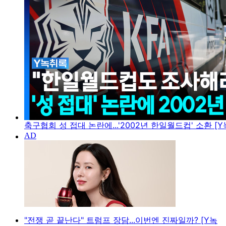
축구협회 성 접대 논란에...'2002년 한일월드컵' 소환 [
"전쟁 곧 끝난다" 트럼프 장담...이번엔 진짜일까? [Y녹