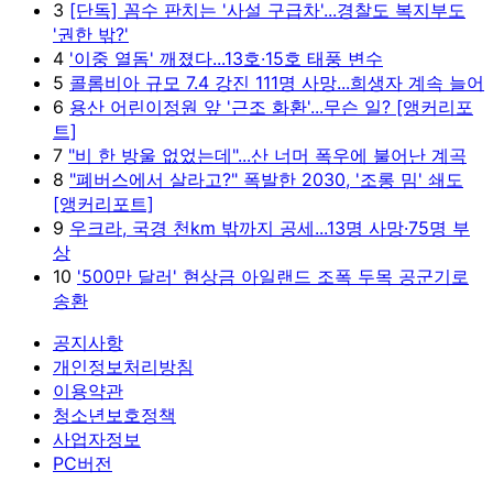
3
[단독] 꼼수 판치는 '사설 구급차'...경찰도 복지부도
'권한 밖?'
4
'이중 열돔' 깨졌다...13호·15호 태풍 변수
5
콜롬비아 규모 7.4 강진 111명 사망...희생자 계속 늘어
6
용산 어린이정원 앞 '근조 화환'...무슨 일? [앵커리포
트]
7
"비 한 방울 없었는데"...산 너머 폭우에 불어난 계곡
8
"폐버스에서 살라고?" 폭발한 2030, '조롱 밈' 쇄도
[앵커리포트]
9
우크라, 국경 천km 밖까지 공세...13명 사망·75명 부
상
10
'500만 달러' 현상금 아일랜드 조폭 두목 공군기로
송환
공지사항
개인정보처리방침
이용약관
청소년보호정책
사업자정보
PC버전