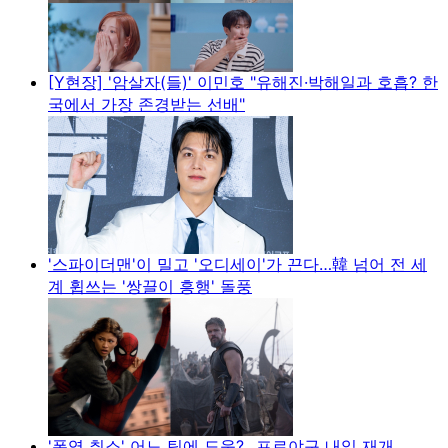
[Y현장] '암살자(들)' 이민호 "유해진·박해일과 호흡? 한
국에서 가장 존경받는 선배"
'스파이더맨'이 밀고 '오디세이'가 끈다…韓 넘어 전 세
계 휩쓰는 '쌍끌이 흥행' 돌풍
'폭염 취소' 어느 팀에 도움?...프로야구 내일 재개