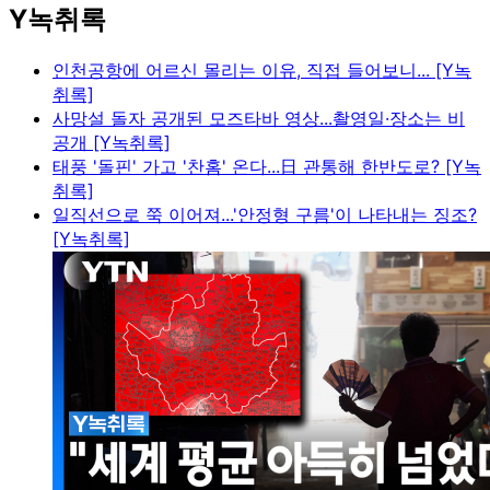
Y녹취록
인천공항에 어르신 몰리는 이유, 직접 들어보니... [Y녹
취록]
사망설 돌자 공개된 모즈타바 영상...촬영일·장소는 비
공개 [Y녹취록]
태풍 '돌핀' 가고 '찬홈' 온다...日 관통해 한반도로? [Y녹
취록]
일직선으로 쭉 이어져...'안정형 구름'이 나타내는 징조?
[Y녹취록]