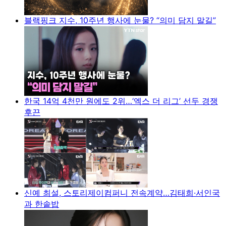
블랙핑크 지수, 10주년 행사에 눈물? “의미 담지 말길”
한국 14억 4천만 원에도 2위…‘엑스 더 리그’ 선두 경쟁
후끈
신예 최설, 스토리제이컴퍼니 전속계약…김태희·서인국
과 한솥밥