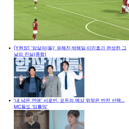
[Y현장] '암살자(들)' 유해진·박해일·이민호가 완성한 그
날의 진실(종합)
'내 남은 연애' 서로빈, 모두의 예상 뒤엎은 반전 선택…
MC들도 ‘입틀막’