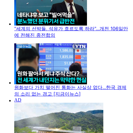
"세계의 선박들, 석유가 흐르도록 하라"...개전 106일만
에 전해진 종전합의
원화보다 가치 떨어진 통화는 사실상 없다...한국 경제
의 소리 없는 경고 [지금이뉴스]