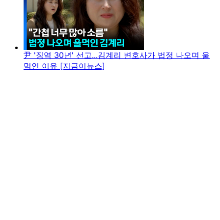
尹 '징역 30년' 선고...김계리 변호사가 법정 나오며 울
먹인 이유 [지금이뉴스]