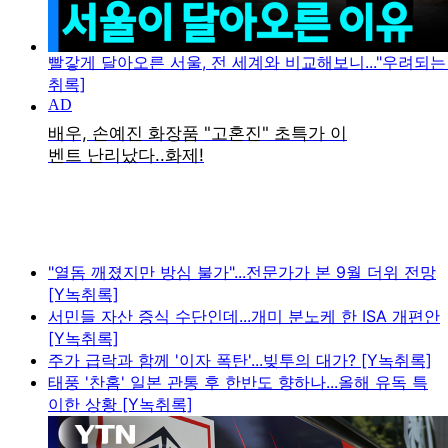
빨갛게 달아오른 서울, 전 세계와 비교해보니..."우려되는 
취록]
"열돔 깨졌지만 방심 불가"...전문가가 본 9월 더위 전망
[Y녹취록]
서민들 자산 증식 수단인데...개미 분노케 한 ISA 개편안
[Y녹취록]
주가 급락과 함께 '이자 폭탄'...빚투의 대가? [Y녹취록]
태풍 '찬홈' 일본 관통 후 한반도 향하나...올해 유독 특
이한 상황 [Y녹취록]