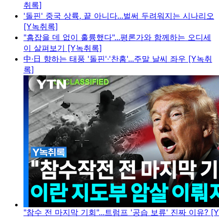
취록]
'돌핀' 중국 상륙, 끝 아니다...벌써 두려워지는 시나리오
[Y녹취록]
"흠잡을 데 없이 훌륭했다"...평론가와 함께하는 오디세
이 살펴보기 [Y녹취록]
中·日 향하는 태풍 '돌핀'·'찬홈'...주말 날씨 좌우 [Y녹취
록]
"참수 전 마지막 기회"...트럼프 '공습 보류' 진짜 이유? [