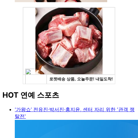
HOT 연예 스포츠
'가왕쇼’ 전유진·박서진·홍지윤, 센터 자리 위한 '관객 쟁
탈전'