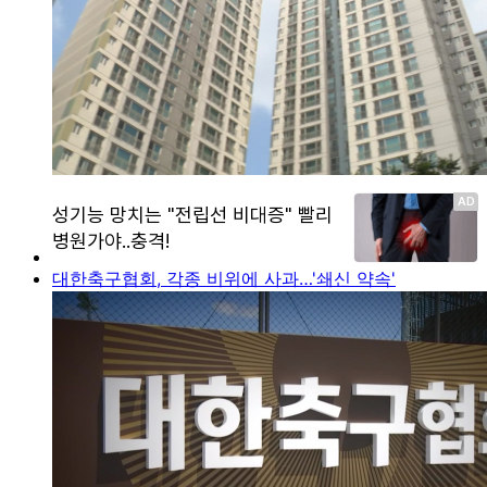
대한축구협회, 각종 비위에 사과…'쇄신 약속'