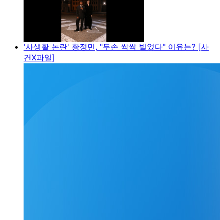
'사생활 논란' 황정민, "두손 싹싹 빌었다" 이유는? [사
건X파일]