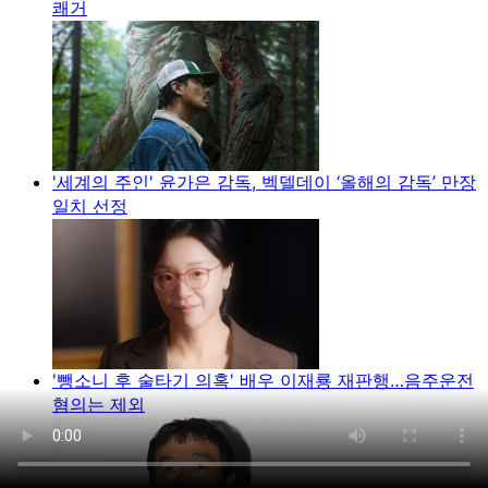
쾌거
'세계의 주인' 윤가은 감독, 벡델데이 ‘올해의 감독’ 만장
일치 선정
'뺑소니 후 술타기 의혹' 배우 이재룡 재판행…음주운전
혐의는 제외