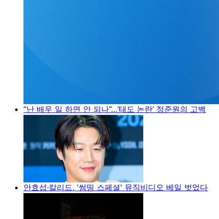
“난 배우 일 하면 안 되나”…‘태도 논란’ 정준원의 고백
안효섭·칼리드, '썸띵 스페셜' 뮤직비디오 베일 벗었다