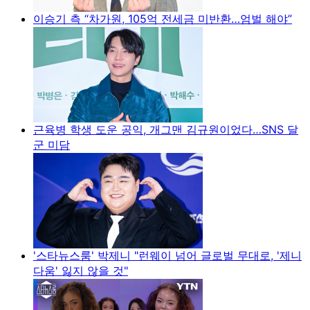
이승기 측 “차가원, 105억 전세금 미반환…엄벌 해야”
근육병 학생 도운 공익, 개그맨 김규원이었다…SNS 달
군 미담
'스타뉴스룸' 박제니 "런웨이 넘어 글로벌 무대로, '제니
다움' 잃지 않을 것"