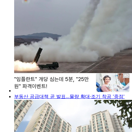
부동산 공급대책 곧 발표…물량 확대·조기 착공 '중점'