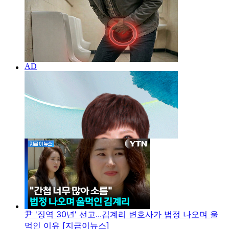
尹 '징역 30년' 선고...김계리 변호사가 법정 나오며 울
먹인 이유 [지금이뉴스]