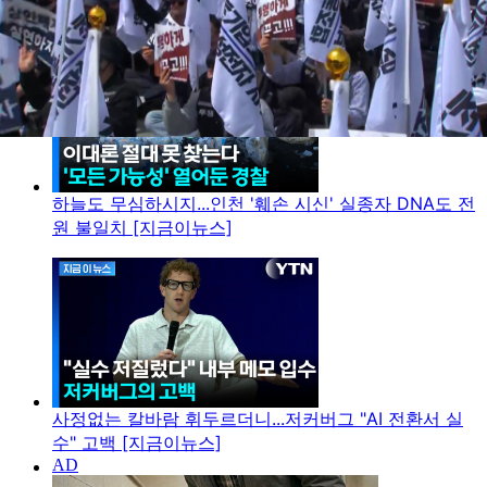
하늘도 무심하시지...인천 '훼손 시신' 실종자 DNA도 전
원 불일치 [지금이뉴스]
사정없는 칼바람 휘두르더니...저커버그 "AI 전환서 실
수" 고백 [지금이뉴스]