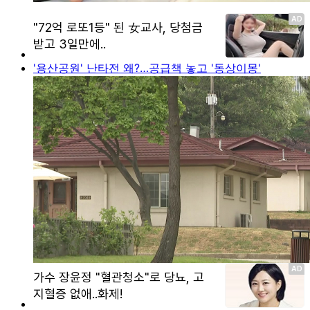
'용산공원' 난타전 왜?…공급책 놓고 '동상이몽'