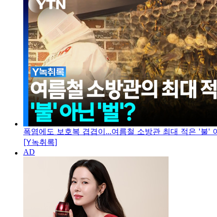
폭염에도 보호복 겹겹이...여름철 소방관 최대 적은 '불' 아
[Y녹취록]