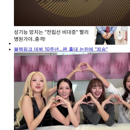
블랙핑크 데뷔 10주년…팬 홀대 논란에 "죄송"