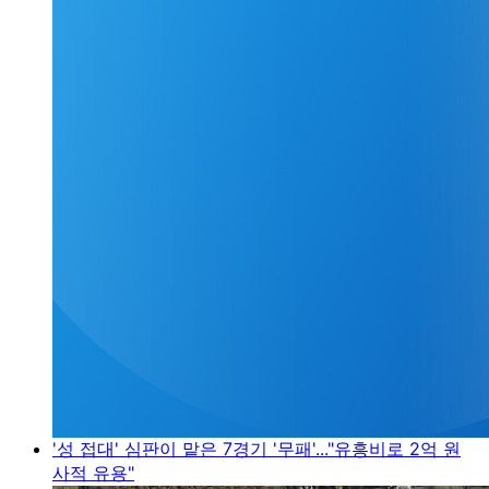
'성 접대' 심판이 맡은 7경기 '무패'..."유흥비로 2억 원
사적 유용"