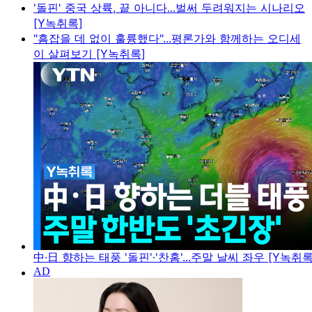
'돌핀' 중국 상륙, 끝 아니다...벌써 두려워지는 시나리오
[Y녹취록]
"흠잡을 데 없이 훌륭했다"...평론가와 함께하는 오디세
이 살펴보기 [Y녹취록]
中·日 향하는 태풍 '돌핀'·'찬홈'...주말 날씨 좌우 [Y녹취록