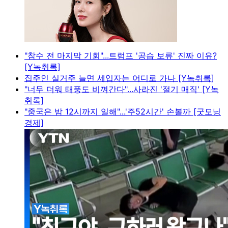
"참수 전 마지막 기회"...트럼프 '공습 보류' 진짜 이유?
[Y녹취록]
집주인 실거주 늘면 세입자는 어디로 가나 [Y녹취록]
"너무 더워 태풍도 비껴간다"...사라진 '절기 매직' [Y녹
취록]
"중국은 밤 12시까지 일해"...'주52시간' 손볼까 [굿모닝
경제]