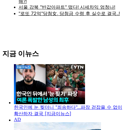
지금 이뉴스
한국인에 눈 찢더니 "죄송하다"...파장 걷잡을 수 없이
확산하자 결국 [지금이뉴스]