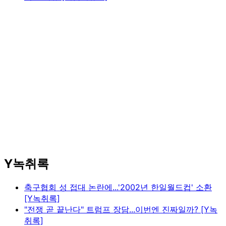
Y녹취록
축구협회 성 접대 논란에...'2002년 한일월드컵' 소환
[Y녹취록]
"전쟁 곧 끝난다" 트럼프 장담...이번엔 진짜일까? [Y녹
취록]