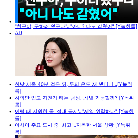
"친구야, 구하러 왔구나"..."아니? 나도 갇혔어" [Y녹취록]
한낮 서울 40분 걸은 뒤, 두피 온도 재 봤더니...[Y녹취
록]
하의만 입고 자전거 타는 남성...처벌 가능할까? [Y녹취
록]
이럴 때 시원한 물 '절대 금지'..."제일 위험하다" [Y녹취
록]
아시아 주요 도시 중 '최고'...지독한 서울 상황 [Y녹취
록]