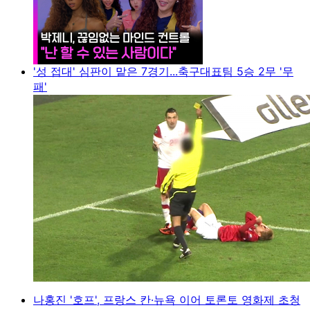
'성 접대' 심판이 맡은 7경기...축구대표팀 5승 2무 '무
패'
나홍진 '호프', 프랑스 칸·뉴욕 이어 토론토 영화제 초청