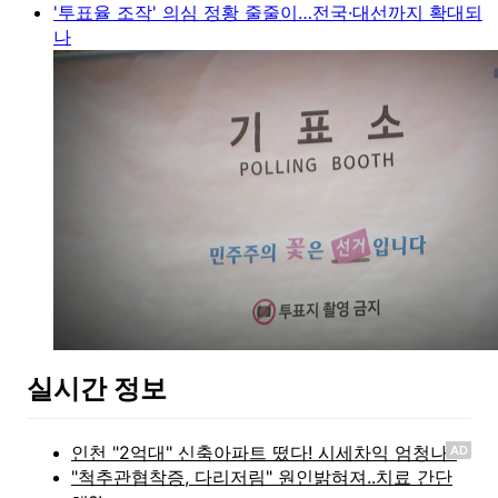
'투표율 조작' 의심 정황 줄줄이…전국·대선까지 확대되
나
실시간 정보
AD