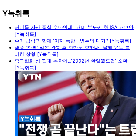
Y녹취록
서민들 자산 증식 수단인데...개미 분노케 한 ISA 개편안
[Y녹취록]
주가 급락과 함께 '이자 폭탄'...빚투의 대가? [Y녹취록]
태풍 '찬홈' 일본 관통 후 한반도 향하나...올해 유독 특
이한 상황 [Y녹취록]
축구협회 성 접대 논란에...'2002년 한일월드컵' 소환
[Y녹취록]