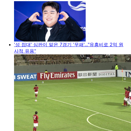
'성 접대' 심판이 맡은 7경기 '무패'..."유흥비로 2억 원
사적 유용"