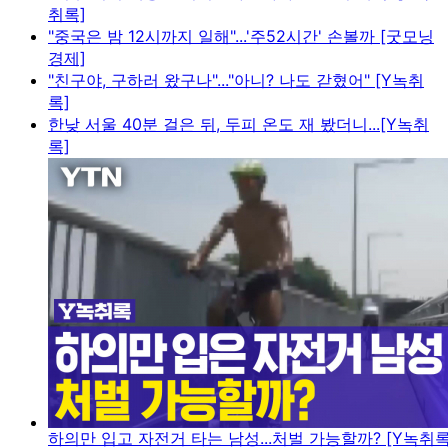
취록]
"중국은 밤 12시까지 일해"...'주52시간' 손볼까 [굿모닝
경제]
"친구야, 구하러 왔구나"..."아니? 나도 갇혔어" [Y녹취
록]
한낮 서울 40분 걸은 뒤, 두피 온도 재 봤더니...[Y녹취
록]
하의만 입고 자전거 타는 남성...처벌 가능할까? [Y녹취록