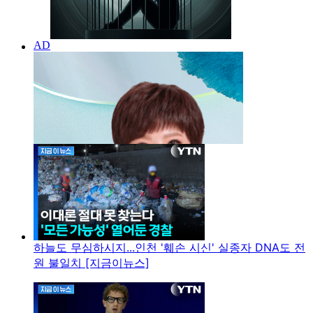
하늘도 무심하시지...인천 '훼손 시신' 실종자 DNA도 전
원 불일치 [지금이뉴스]