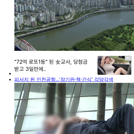
피서지 된 인천공항…'장기판·책·간식' 각양각색