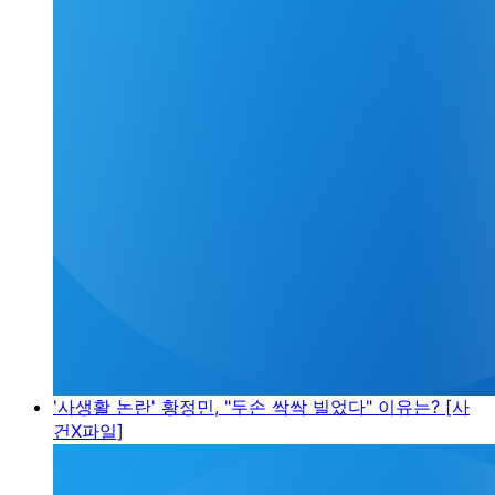
'사생활 논란' 황정민, "두손 싹싹 빌었다" 이유는? [사
건X파일]