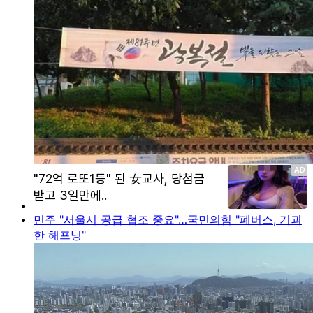
민주 "서울시 공급 협조 중요"…국민의힘 "폐버스, 기괴
한 해프닝"