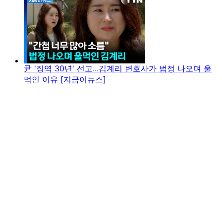
尹 '징역 30년' 선고...김계리 변호사가 법정 나오며 울
먹인 이유 [지금이뉴스]