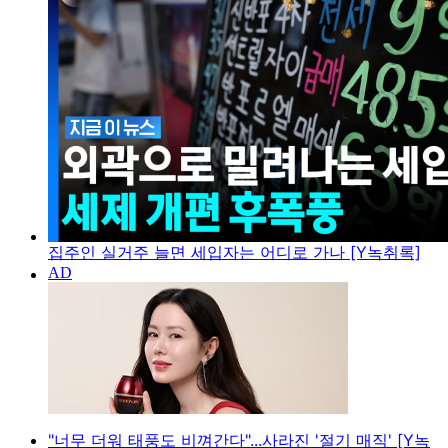
집주인 실거주 늘면 세입자는 어디로 가나 [Y녹취록]
"너무 더워 태풍도 비껴간다"...사라진 '절기 매직' [Y녹