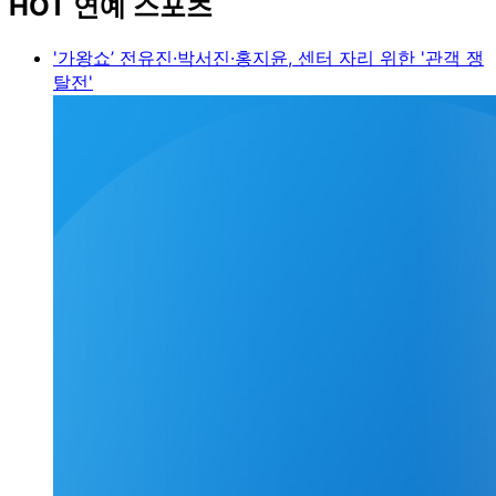
HOT 연예 스포츠
'가왕쇼’ 전유진·박서진·홍지윤, 센터 자리 위한 '관객 쟁
탈전'