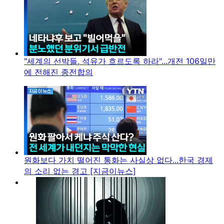
"세계의 선박들, 석유가 흐르도록 하라"...개전 106일만
에 전해진 종전합의
원화보다 가치 떨어진 통화는 사실상 없다...한국 경제
의 소리 없는 경고 [지금이뉴스]