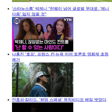
'스타뉴스룸' 박제니 "런웨이 넘어 글로벌 무대로, '제니
다움' 잃지 않을 것"
나홍진 '호프', 프랑스 칸·뉴욕 이어 토론토 영화제 초청
쾌거
안효섭·칼리드, '썸띵 스페셜' 뮤직비디오 베일 벗었다