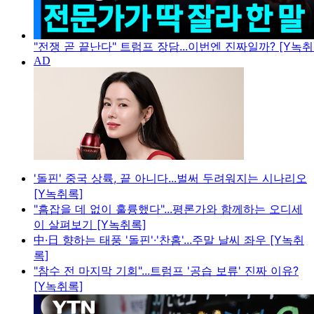
"전쟁 곧 끝난다" 트럼프 장담...이번엔 진짜일까? [Y녹취
'돌핀' 중국 상륙, 끝 아니다...벌써 두려워지는 시나리오
[Y녹취록]
"흠잡을 데 없이 훌륭했다"...평론가와 함께하는 오디세
이 살펴보기 [Y녹취록]
中·日 향하는 태풍 '돌핀'·'찬홈'...주말 날씨 좌우 [Y녹취
록]
"참수 전 마지막 기회"...트럼프 '공습 보류' 진짜 이유?
[Y녹취록]