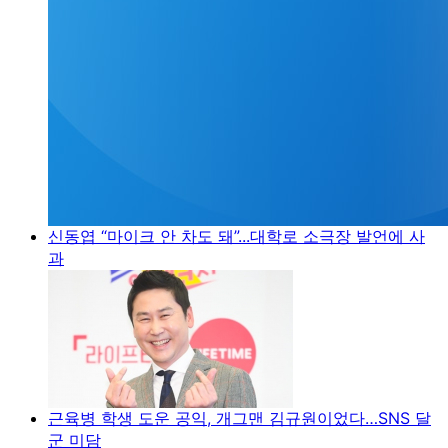
신동엽 “마이크 안 차도 돼”...대학로 소극장 발언에 사
과
근육병 학생 도운 공익, 개그맨 김규원이었다…SNS 달
군 미담