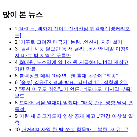
많이 본 뉴스
1
"바이든, 뼈까지 전이"...전립선암 뭐길래? [앵커리포
트]
2
'거꾸로 그려진 태극기' 논란...인천시, 자진 철거
3
[날씨] 사뭇 달랐던 동·서 날씨…동해안 내일 아침까
지 비·그 밖 지역은 구름만
4
최태원, 노소영에 약 1조 원 지급하나...14일 재상고
기한 만료
5
블랙핑크 데뷔 10주년...팬 홀대 논란에 "죄송"
6
[속보] 강원·TK 결과 발표...김민석 1위, 정청래 2위
7
"주한 미군도 취약"...미 언론, 너도나도 '미사일 부족'
보도
8
드디어 서울 열대야 멈췄다..."태풍 간접 영향 날씨 변
동성"
9
이란 새 최고지도자 영상 공개 예고..."건강 이상설 일
축"
10
단거리미사일 한 발 쏘고 침묵하는 북한...이유는?