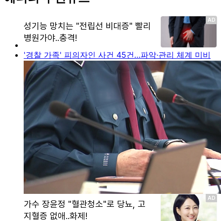
'경찰 가족' 피의자인 사건 45건…파악·관리 체계 미비